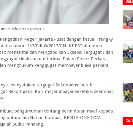
DAE
Umum Info Breking News. C
Pengadilan Negeri Jakarta Pusat dengan ketua Frengky
data namor: 157/Pdt.G/2017/PN.JKT.PST dimohon
psi: menerima dan mengabulkan Eksepsi Tergugat I dan
nggugat tidak dapat diterima. Dalam Pokok Perkara,
 dan menghukum Penggugat membayar biaya perkara.
nya, menyatakan tergugat Rekonpensi untuk
at Rekompensi Rp 3 milyar dibayar seketika, selambat
us.
 membuat pengumuman tentang permintaan maaf kepada
ng antara lain Harian Kompas, BERITA-ONE.COM,
CAT
jalah Sudut Pandang.