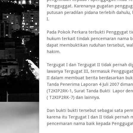
Pengguggat. Karenanya gugatan penggug
putusan peradilan pidana terlebih dahul
I.
Pada Pokok Perkara terbukti Penggygat
hukum terkait tindak pencemaran nama b
dapat membuktikan ruduhan tersebut, wal
hakim.
Tergugat I dan Tergugat II tidak pernah 
lawanya Tergugat III, termasuk Penggugat
II dalam membuat berita berdasarkan bukti
Tanda Penerima Laporan 4 Juli 2007 dima
(T2KIP2RK-1, Surat Tanda Bukti Lapor den
( T2KIP2RK-7) dan lainnya.
Dan bukti bukti tersebut sebagai sata pe
karena itu Tergugat I dan II tidak pern
pencemaran nama baik kepada Penggugat