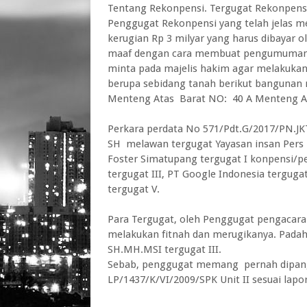
Tentang Rekonpensi. Tergugat Rekonpens
Penggugat Rekonpensi yang telah jelas 
kerugian Rp 3 milyar yang harus dibayar 
maaf dengan cara membuat pengumuman di
minta pada majelis hakim agar melakukan 
berupa sebidang tanah berikut bangunan m
Menteng Atas Barat NO: 40 A Menteng Ata
Perkara perdata No 571/Pdt.G/2017/PN.J
SH melawan tergugat Yayasan insan Pers P
Foster Simatupang tergugat I konpensi/p
tergugat III, PT Google Indonesia tergug
tergugat V.
Para Tergugat, oleh Penggugat pengacara
melakukan fitnah dan merugikanya. Padaha
SH.MH.MSI tergugat III.
Sebab, penggugat memang pernah dipanggi
LP/1437/K/VI/2009/SPK Unit II sesuai lap