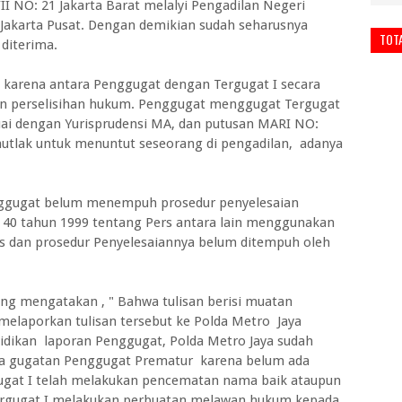
II NO: 21 Jakarta Barat melalyi Pengadilan Negeri
i Jakarta Pusat. Dengan demikian sudah seharusnya
TOT
 diterima.
, karena antara Penggugat dengan Tergugat I secara
an perselisihan hukum. Penggugat menggugat Tergugat
suai dengan Yurisprudensi MA, dan putusan MARI NO:
utlak untuk menuntut seseorang di pengadilan, adanya
ggugat belum menempuh prosedur penyelesaian
: 40 tahun 1999 tentang Pers antara lain menggunakan
 dan prosedur Penyelesaiannya belum ditempuh oleh
ng mengatakan , " Bahwa tulisan berisi muatan
elaporkan tulisan tersebut ke Polda Metro Jaya
idikan laporan Penggugat, Polda Metro Jaya sudah
aka gugatan Penggugat Prematur karena belum ada
ugat I telah melakukan pencematan nama baik ataupun
ergugat I melakukan perbuatan melawan hukum kepada