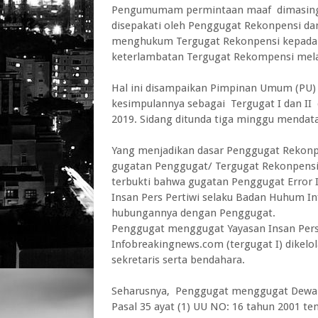
Pengumumam permintaan maaf dimasing m
disepakati oleh Penggugat Rekonpensi da
menghukum Tergugat Rekonpensi kepada P
keterlambatan Tergugat Rekompensi mela
Hal ini disampaikan Pimpinan Umum (PU)
kesimpulannya sebagai Tergugat I dan II d
2019. Sidang ditunda tiga minggu mendat
Yang menjadikan dasar Penggugat Rekonpe
gugatan Penggugat/ Tergugat Rekonpensi 
terbukti bahwa gugatan Penggugat Error I
Insan Pers Pertiwi selaku Badan Huhum Inf
hubungannya dengan Penggugat.
Penggugat menggugat Yayasan Insan Per
Infobreakingnews.com (tergugat I) dikelol
sekretaris serta bendahara.
Seharusnya, Penggugat menggugat Dewan 
Pasal 35 ayat (1) UU NO: 16 tahun 2001 te