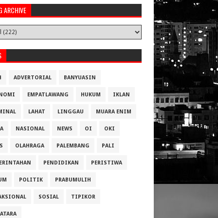
G ARCHIVE
S
H
ADVERTORIAL
BANYUASIN
NOMI
EMPATLAWANG
HUKUM
IKLAN
MINAL
LAHAT
LINGGAU
MUARA ENIM
A
NASIONAL
NEWS
OI
OKI
S
OLAHRAGA
PALEMBANG
PALI
ERINTAHAN
PENDIDIKAN
PERISTIWA
UM
POLITIK
PRABUMULIH
AKSIONAL
SOSIAL
TIPIKOR
ATARA