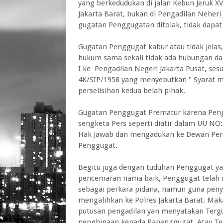
yang berkedudukan di jalan Kebun Jeruk XV
Jakarta Barat, bukan di Pengadilan Neher
gugatan Penggugatan ditolak, tidak dapat
Gugatan Penggugat kabur atau tidak jelas
hukum sama sekali tidak ada hubungan d
I ke Pengadilan Negeri Jakarta Pusat, se
4K/SIP/1958 yang menyebutkan " Syarat m
perselisihan kedua belah pihak.
Gugatan Penggugat Prematur karena Pen
sengketa Pers seperti diatir dalam UU NO
Hak Jawab dan mengadukan ke Dewan Pers
Penggugat.
Begitu juga dengan tuduhan Penggugat ya
pencemaran nama baik, Penggugat telah m
sebagai perkara pidana, namun guna peny
mengalihkan ke Polres Jakarta Barat. M
putusan pengadilan yan menyatakan Terg
penghinaan kepada Papenggugat. Atau T