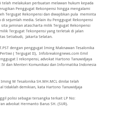
i telah melakukan perbuatan melawan hukum kepada
merugikan Penggugat Rekonpensi hingga mengalami
oleh Tergugat Rekonpensi dan diwajibkan pula meminta
 sejumlah media. Selain itu Penggugat Rekonpensi
sita jaminan atascharta milik Tergugat Rekonpensi
ilik Tergugat Tekonpensi yang terletak di jalan
s Setiabudi, Jakarta Selatan.
KT.PST dengan penggugat Iming Maknawan Tesalonika
ertiwi ( Tergugat II), Infobreakingnews.com Emil
enggugat I rekonpensi, advokat Hartono Tanuwidjaya
at IV dan Menteri Komunikasi dan Informatika Indonesia
 Iming M Tesalonika SH.MH.MCL dinilai telah
l tidaklah demikian, kata Hartono Tanuwidjaja
l polisi sebagai tersangka terkait LP No:
oran advokat Hermanto Barus SH. (SUR).