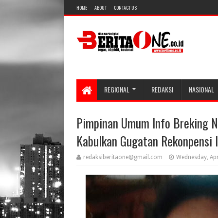
HOME
ABOUT
CONTACT US
REGIONAL
REDAKSI
NASIONAL
Pimpinan Umum Info Breking 
Kabulkan Gugatan Rekonpensi I
redaksiberitaone@gmail.com
Wednesday, Apr