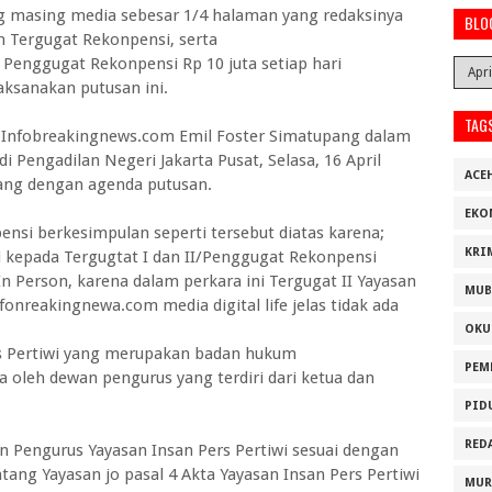
asing media sebesar 1/4 halaman yang redaksinya
BLO
n Tergugat Rekonpensi, serta
enggugat Rekonpensi Rp 10 juta setiap hari
ksanakan putusan ini.
TAG
 Infobreakingnews.com Emil Foster Simatupang dalam
i Pengadilan Negeri Jakarta Pusat, Selasa, 16 April
ACE
ang dengan agenda putusan.
EKO
nsi berkesimpulan seperti tersebut diatas karena;
KRI
kepada Tergugtat I dan II/Penggugat Rekonpensi
n Person, karena dalam perkara ini Tergugat II Yayasan
MUB
onreakingnewa.com media digital life jelas tidak ada
OKU
s Pertiwi yang merupakan badan hukum
PEM
a oleh dewan pengurus yang terdiri dari ketua dan
PID
RED
Pengurus Yayasan Insan Pers Pertiwi sesuai dengan
ntang Yayasan jo pasal 4 Akta Yayasan Insan Pers Pertiwi
MUR