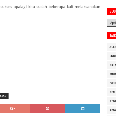
sukses apalagi kita sudah beberapa kali melaksanakan
BLO
TAG
ACE
EKO
KRI
MUB
OKU
PEM
SIAL
PID
RED