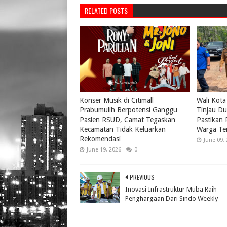
RELATED POSTS
Konser Musik di Citimall
Wali Kota
Prabumulih Berpotensi Ganggu
Tinjau Du
Pasien RSUD, Camat Tegaskan
Pastikan
Kecamatan Tidak Keluarkan
Warga Te
Rekomendasi
June 09,
June 19, 2026
0
PREVIOUS
Inovasi Infrastruktur Muba Raih
Penghargaan Dari Sindo Weekly