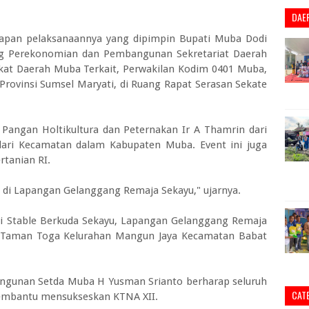
DAE
iapan pelaksanaannya yang dipimpin Bupati Muba Dodi
ang Perekonomian dan Pembangunan Sekretariat Daerah
at Daerah Muba Terkait, Perwakilan Kodim 0401 Muba,
 Provinsi Sumsel Maryati, di Ruang Rapat Serasan Sekate
angan Holtikultura dan Peternakan Ir A Thamrin dari
 dari Kecamatan dalam Kabupaten Muba. Event ini juga
rtanian RI.
di Lapangan Gelanggang Remaja Sekayu," ujarnya.
i Stable Berkuda Sekayu, Lapangan Gelanggang Remaja
n Taman Toga Kelurahan Mangun Jaya Kecamatan Babat
ngunan Setda Muba H Yusman Srianto berharap seluruh
CAT
embantu mensukseskan KTNA XII.