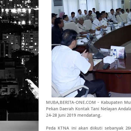
MUBA,BERITA-ONE.COM - Kabupaten Musi
Pekan Daerah Kontak Tani Nelayan Andala
24-28 Juni 2019 mendatang.
Peda KTNA ini akan diikuti sebanyak 26