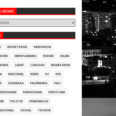
G ARCHIVE
S
H
ADVERTORIAL
BANYUASIN
NOMI
EMPATLAWANG
HUKUM
IKLAN
MINAL
LAHAT
LINGGAU
MUARA ENIM
A
NASIONAL
NEWS
OI
OKI
S
OLAHRAGA
PALEMBANG
PALI
ERINTAHAN
PENDIDIKAN
PERISTIWA
UM
POLITIK
PRABUMULIH
AKSIONAL
SOSIAL
TIPIKOR