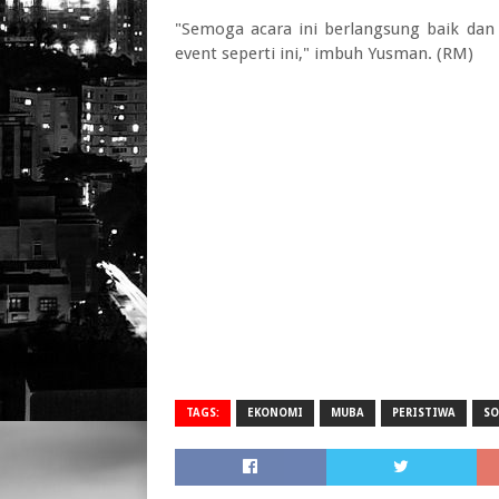
"Semoga acara ini berlangsung baik dan 
event seperti ini," imbuh Yusman. (RM)
TAGS:
EKONOMI
MUBA
PERISTIWA
SO