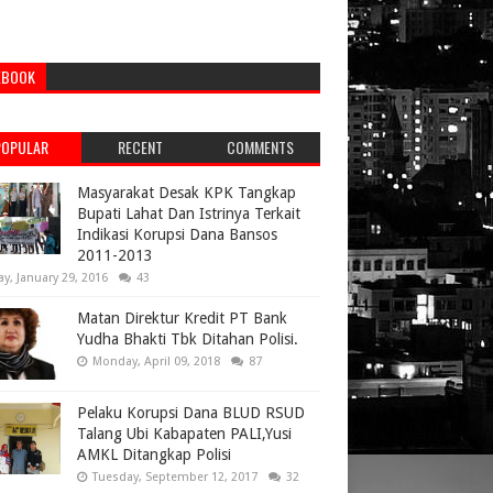
EBOOK
POPULAR
RECENT
COMMENTS
Masyarakat Desak KPK Tangkap
Bupati Lahat Dan Istrinya Terkait
Indikasi Korupsi Dana Bansos
2011-2013
ay, January 29, 2016
43
Matan Direktur Kredit PT Bank
Yudha Bhakti Tbk Ditahan Polisi.
Monday, April 09, 2018
87
Pelaku Korupsi Dana BLUD RSUD
Talang Ubi Kabapaten PALI,Yusi
AMKL Ditangkap Polisi
Tuesday, September 12, 2017
32