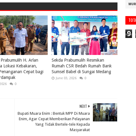
MUR
TOT
9
 Prabumulih H. Arlan
Sekda Prabumulih Resmikan
a Lokasi Kebakaran,
Rumah CSR Bedah Rumah Bank
 Penanganan Cepat bagi
Sumsel Babel di Sungai Medang
rdampak
June 03, 2026
0
 2026
0
NEXT
Bupati Muara Enim : Bentuk MPP Di Muara
Enim, Agar Cepat Memberikan Pelayanan
Yang Tidak Bertele-tele Kepada
Masyarakat