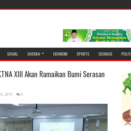
SOSIAL
DAERAH
EKONOMI
SPORTS
EDUKASI
POLIT
KTNA XIII Akan Ramaikan Bumi Serasan
30, 2019
0