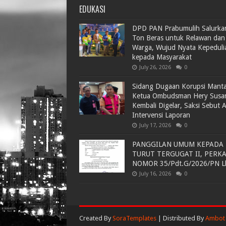
EDUKASI
DPD PAN Prabumulih Salurka
Ton Beras untuk Relawan dan
Warga, Wujud Nyata Kepeduli
kepada Masyarakat
July 26, 2026
0
Sidang Dugaan Korupsi Mant
Ketua Ombudsman Hery Susa
Kembali Digelar, Saksi Sebut 
Intervensi Laporan
July 17, 2026
0
PANGGILAN UMUM KEPADA
TURUT TERGUGAT II, PERK
NOMOR 35/Pdt.G/2026/PN L
July 16, 2026
0
Created By
SoraTemplates
| Distributed By
Ambot 