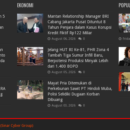
EKONOMI
POPU
n 5
Mantan Relationship Manager BRI
Cabang Jakarta Pusat Dituntut 8
an
Tahun Penjara dalam Kasus Korupsi
Kredit Fiktif Rp122 Miliar
August 06, 2026
0
Frid
an
Jelang HUT RI Ke-81, PHR Zona 4
nto
Tambah Tiga Sumur Infill Baru,
Ada
Berpotensi Produksi Minyak Lebih
dari 1.400 BOPD
August 05, 2026
0
Mayat Pria Ditemukan di
ARA
Perkebunan Sawit PT Hindoli Muba,
lg
Polisi Selidiki Dugaan Korban
Dibuang
August 03, 2026
0
(Sinar Cyber Group)