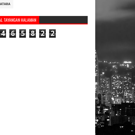
ATARA
AL TAYANGAN HALAMAN
4
6
5
8
2
2