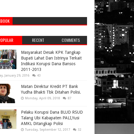
EBOOK
POPULAR
RECENT
COMMENTS
Masyarakat Desak KPK Tangkap
Bupati Lahat Dan Istrinya Terkait
Indikasi Korupsi Dana Bansos
2011-2013
ay, January 29, 2016
43
Matan Direktur Kredit PT Bank
Yudha Bhakti Tbk Ditahan Polisi.
Monday, April 09, 2018
87
Pelaku Korupsi Dana BLUD RSUD
Talang Ubi Kabapaten PALI,Yusi
AMKL Ditangkap Polisi
Tuesday, September 12, 2017
32