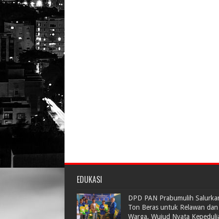
EDUKASI
DPD PAN Prabumulih Salurka
Ton Beras untuk Relawan dan
Warga, Wujud Nyata Kepeduli