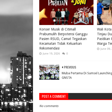
Konser Musik di Citimall
Wali Kota
Prabumulih Berpotensi Ganggu
Tinjau Du
Pasien RSUD, Camat Tegaskan
Pastikan
Kecamatan Tidak Keluarkan
Warga Te
Rekomendasi
June 09,
June 19, 2026
0
PREVIOUS
Muba Pertama Di Sumsel Launchin
GNSTA
POST A COMMENT
No comments