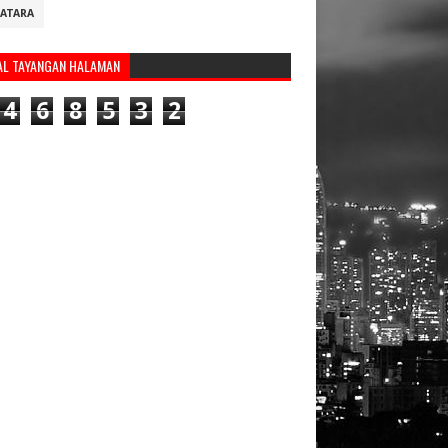
ATARA
AL TAYANGAN HALAMAN
4
6
8
5
3
2