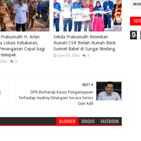
MUR
TOT
9
 Prabumulih H. Arlan
Sekda Prabumulih Resmikan
a Lokasi Kebakaran,
Rumah CSR Bedah Rumah Bank
 Penanganan Cepat bagi
Sumsel Babel di Sungai Medang
rdampak
June 03, 2026
0
 2026
0
NEXT
g
DPR Berharap Kasus Penganiayaan
Terhadap Audrey Ditangani Secara Serius
Dan Adil
BLOGGER
DISQUS
FACEBOOK