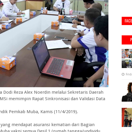
FAC
Frid
di Reza Alex Noerdin melalui Sekretaris Daerah
 MSi memimpin Rapat Sinkronisasi dan Validasi Data
andik Pemkab Muba, Kamis (11/4/2019).
t yang mendapat asuransi kematian dari Bagian
Muba yakni semua Desil 1 (rumah tangga/undividu