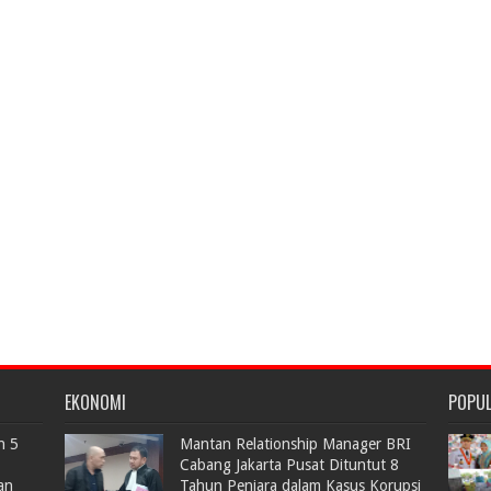
EKONOMI
POPU
n 5
Mantan Relationship Manager BRI
Cabang Jakarta Pusat Dituntut 8
an
Tahun Penjara dalam Kasus Korupsi