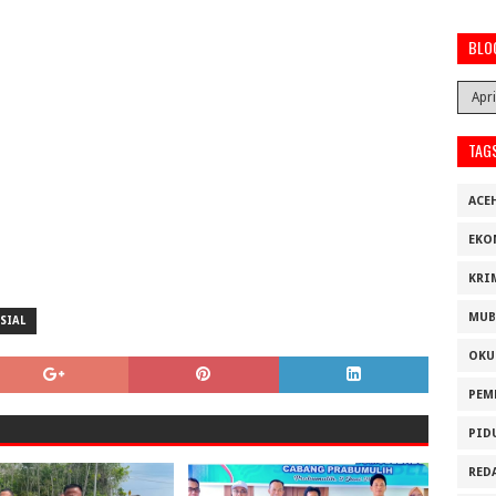
BLO
TAG
ACE
EKO
KRI
MUB
SIAL
OKU
PEM
PID
RED