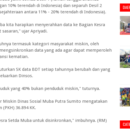
an 10% terendah di Indonesia) dan separuh Desil 2
DAE
sejahteraan antara 11% - 20% terendah di Indonesia).
Muba kita harapkan menyerahkan data ke Bagian Kesra
sasaran," ujar Apriyadi.
hnya termasuk kategori masyarakat miskin, oleh
at mengsinkronkan data yang ada agar dapat memperoleh
ansi kematian.
turkan SK data BDT setiap tahunnya berubah dan yang
keluarkan Dinsos.
duduk yang 40% bukan penduduk miskin," tuturnya.
ir Miskin Dinas Sosial Muba Putra Sumito mengatakan
n (PKH) 36.894 KK.
esra Setda Muba untuk disinkronkan," imbuhnya. (RM)
CAT