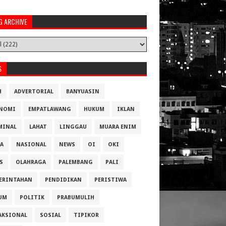
G ARCHIVE
S
H
ADVERTORIAL
BANYUASIN
NOMI
EMPATLAWANG
HUKUM
IKLAN
MINAL
LAHAT
LINGGAU
MUARA ENIM
A
NASIONAL
NEWS
OI
OKI
S
OLAHRAGA
PALEMBANG
PALI
ERINTAHAN
PENDIDIKAN
PERISTIWA
UM
POLITIK
PRABUMULIH
AKSIONAL
SOSIAL
TIPIKOR