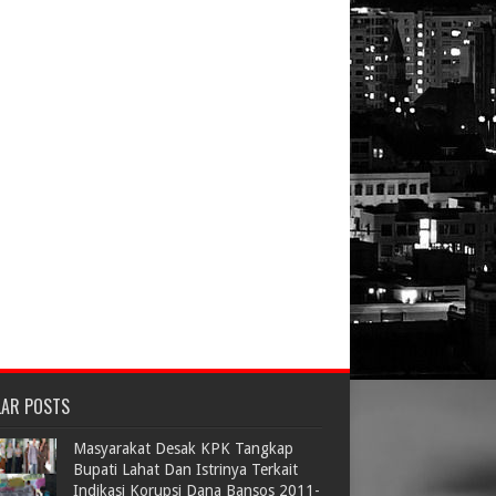
LAR POSTS
Masyarakat Desak KPK Tangkap
Bupati Lahat Dan Istrinya Terkait
Indikasi Korupsi Dana Bansos 2011-