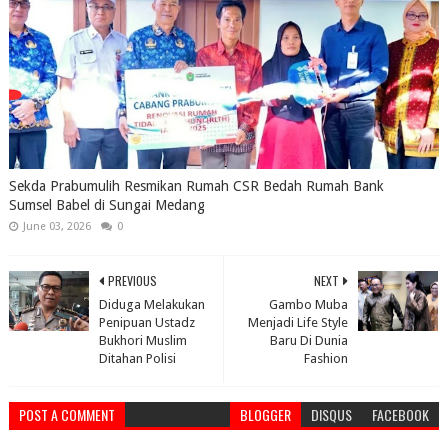
Sekda Prabumulih Resmikan Rumah CSR Bedah Rumah Bank
Sumsel Babel di Sungai Medang
June 03, 2026
0
PREVIOUS
NEXT
Diduga Melakukan
Gambo Muba
Penipuan Ustadz
Menjadi Life Style
Bukhori Muslim
Baru Di Dunia
Ditahan Polisi
Fashion
POST A COMMENT
BLOGGER
DISQUS
FACEBOOK