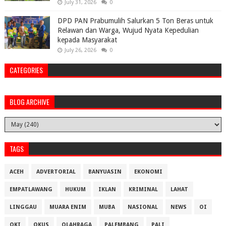
July 31, 2026
0
DPD PAN Prabumulih Salurkan 5 Ton Beras untuk
Relawan dan Warga, Wujud Nyata Kepedulian
kepada Masyarakat
July 26, 2026
0
CATEGORIES
BLOG ARCHIVE
TAGS
ACEH
ADVERTORIAL
BANYUASIN
EKONOMI
EMPATLAWANG
HUKUM
IKLAN
KRIMINAL
LAHAT
LINGGAU
MUARA ENIM
MUBA
NASIONAL
NEWS
OI
OKI
OKUS
OLAHRAGA
PALEMBANG
PALI