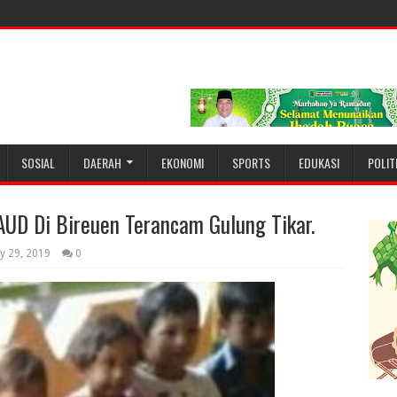
SOSIAL
DAERAH
EKONOMI
SPORTS
EDUKASI
POLIT
UD Di Bireuen Terancam Gulung Tikar.
y 29, 2019
0