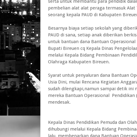
serta untuk membantu para pendidik dal
pembelian alat alat peraga termasuk Alat T
seorang kepala PAUD di Kabupaten Bireue
Besarnya biaya setiap sekolah yang diber
PAUD di sana, setiap anak diberikan berki
untuk bantuan dana Bantuan Operasional 
Bupati Bireuen cq Kepala Dinas Pengelol
melalui Kepala Bidang Pembinaan Pendidi
Olahraga Kabupaten Bireuen.
Syarat untuk penyaluran dana Bantuan Op
Usia Dini, mulai Rencana Kegiatan Anggara
sudah dilengkapi,namun sampai detik in
mereka Bantuan Operasional Pendidikan (
mendesak.
Kepala Dinas Pendidikan Pemuda dan Ol
dihubungi melalui Kepala Bidang Pembina
lalu, membenarkan dana Bantuan Operasio