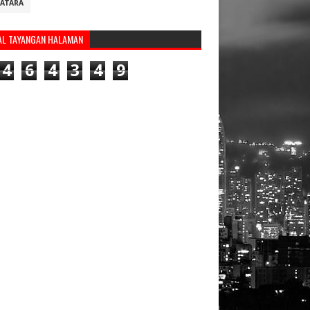
ATARA
AL TAYANGAN HALAMAN
4
6
4
3
4
9