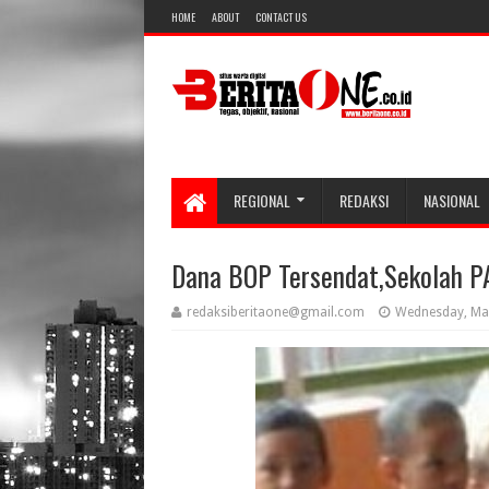
HOME
ABOUT
CONTACT US
REGIONAL
REDAKSI
NASIONAL
Dana BOP Tersendat,Sekolah PA
redaksiberitaone@gmail.com
Wednesday, Ma