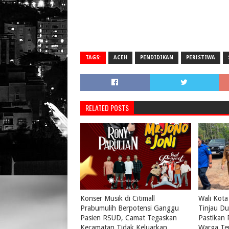
TAGS:
ACEH
PENDIDIKAN
PERISTIWA
RELATED POSTS
Konser Musik di Citimall
Wali Kota
Prabumulih Berpotensi Ganggu
Tinjau Du
Pasien RSUD, Camat Tegaskan
Pastikan
Kecamatan Tidak Keluarkan
Warga Te