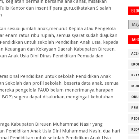
am, kegiatan bermain bersama anak anak,misalkan
ulis Kantor dan insentif para guru,dikatakan S salah
BLO
n
ikan sesuai jumlah anak,menurut Kepala atau Pengelola
sar enam ratus ribu rupiah, semua syarat sudah diajukan
TAG
Pendidikan untuk sekolah Pendidikan Anak Usia, kepada
aan Keuangan dan Kekayaan Daerah Kabupaten Bireuen,
ACE
kan Anak Usia Dini Dinas Pendidikan Pemuda dan
EKO
KRI
erasional Pendidikan untuk sekolah Pendidikan Anak
n Sekolah dan profil sekolah, beserta data anak, semua
MUB
i mereka pengelola PAUD belum menerimanya,harapan
 BOP) segera dapat disalurkan,mengingat kebutuhan
OKU
PEM
PID
ahraga Kabupaten Bireuen Muhammad Nasir yang
RED
an Pendidikan Anak Usia Dini Muhammad Nasir, dua hari
nal Pendidikan untuk sekolah Pendidikan Anak Usia