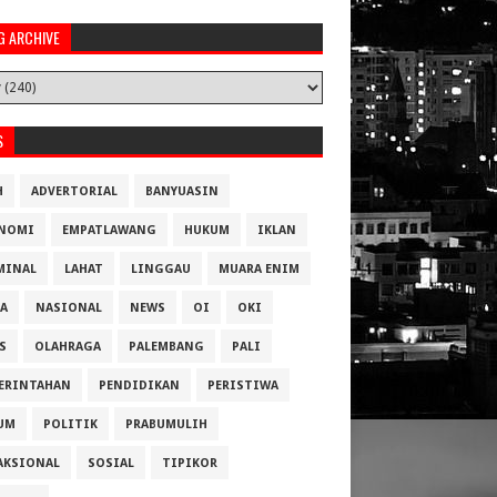
G ARCHIVE
S
H
ADVERTORIAL
BANYUASIN
NOMI
EMPATLAWANG
HUKUM
IKLAN
MINAL
LAHAT
LINGGAU
MUARA ENIM
A
NASIONAL
NEWS
OI
OKI
S
OLAHRAGA
PALEMBANG
PALI
ERINTAHAN
PENDIDIKAN
PERISTIWA
UM
POLITIK
PRABUMULIH
AKSIONAL
SOSIAL
TIPIKOR