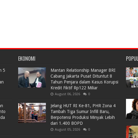
EKONOMI
POPU
n 5
Mantan Relationship Manager BRI
Cabang Jakarta Pusat Dituntut 8
an
Tahun Penjara dalam Kasus Korupsi
Kredit Fiktif Rp122 Miliar
August 06, 2026
0
an
Jelang HUT RI Ke-81, PHR Zona 4
nto
Tambah Tiga Sumur Infill Baru,
Ada
Berpotensi Produksi Minyak Lebih
dari 1.400 BOPD
August 05, 2026
0