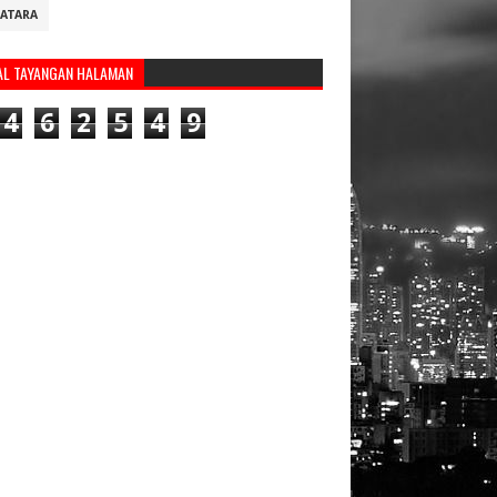
ATARA
AL TAYANGAN HALAMAN
4
6
2
5
4
9