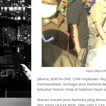
Kejari Jakpus
Jakarta, BERITA-ONE. COM-Kejaksaan Neger
memusnahkan berbagai jenis Narkoba da
kekuatan hukum tetap di halaman Kejari J
Macam macam jenis Narkoba yang dimusna
lain; ganja 14,4 Kg lebih, Sabu sabu 5,3 Kg 