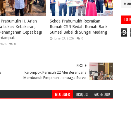
MUR
TOT
 Prabumulih H. Arlan
Sekda Prabumulih Resmikan
a Lokasi Kebakaran,
Rumah CSR Bedah Rumah Bank
9
 Penanganan Cepat bagi
Sumsel Babel di Sungai Medang
rdampak
June 03, 2026
0
 2026
0
NEXT
a
Kelompok Perusuh 22 Mei Berencana
Membunuh Pimpinan Lembaga Survei
BLOGGER
DISQUS
FACEBOOK