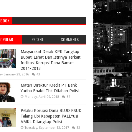
EBOOK
POPULAR
RECENT
COMMENTS
Masyarakat Desak KPK Tangkap
Bupati Lahat Dan Istrinya Terkait
Indikasi Korupsi Dana Bansos
2011-2013
ay, January 29, 2016
43
Matan Direktur Kredit PT Bank
Yudha Bhakti Tbk Ditahan Polisi.
Monday, April 09, 2018
87
Pelaku Korupsi Dana BLUD RSUD
Talang Ubi Kabapaten PALI,Yusi
AMKL Ditangkap Polisi
Tuesday, September 12, 2017
32