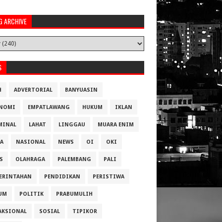
G ARCHIVE
S
H
ADVERTORIAL
BANYUASIN
NOMI
EMPATLAWANG
HUKUM
IKLAN
MINAL
LAHAT
LINGGAU
MUARA ENIM
A
NASIONAL
NEWS
OI
OKI
S
OLAHRAGA
PALEMBANG
PALI
ERINTAHAN
PENDIDIKAN
PERISTIWA
UM
POLITIK
PRABUMULIH
AKSIONAL
SOSIAL
TIPIKOR