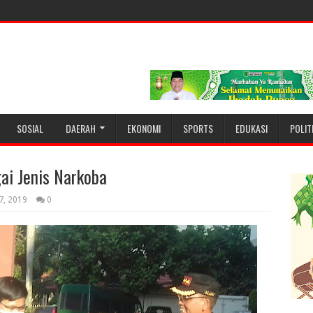
SOSIAL
DAERAH
EKONOMI
SPORTS
EDUKASI
POLIT
ai Jenis Narkoba
7, 2019
0