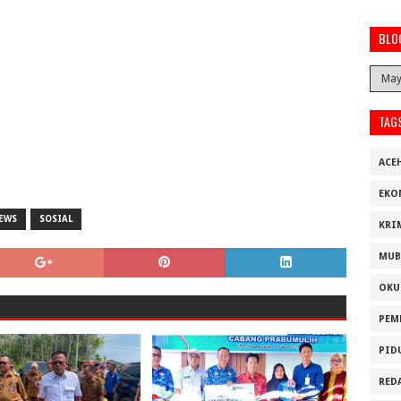
BLO
TAG
ACE
EKO
EWS
SOSIAL
KRI
MUB
OKU
PEM
PID
RED