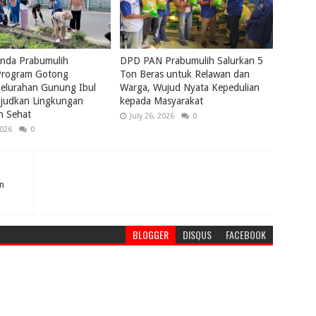
nda Prabumulih
DPD PAN Prabumulih Salurkan 5
rogram Gotong
Ton Beras untuk Relawan dan
elurahan Gunung Ibul
Warga, Wujud Nyata Kepedulian
ujudkan Lingkungan
kepada Masyarakat
n Sehat
July 26, 2026
0
2026
0
n
BLOGGER
DISQUS
FACEBOOK