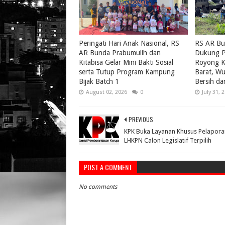
Peringati Hari Anak Nasional, RS
RS AR Bu
AR Bunda Prabumulih dan
Dukung P
Kitabisa Gelar Mini Bakti Sosial
Royong K
serta Tutup Program Kampung
Barat, W
Bijak Batch 1
Bersih da
August 02, 2026
0
July 31, 
PREVIOUS
KPK Buka Layanan Khusus Pelapora
LHKPN Calon Legislatif Terpilih
POST A COMMENT
No comments