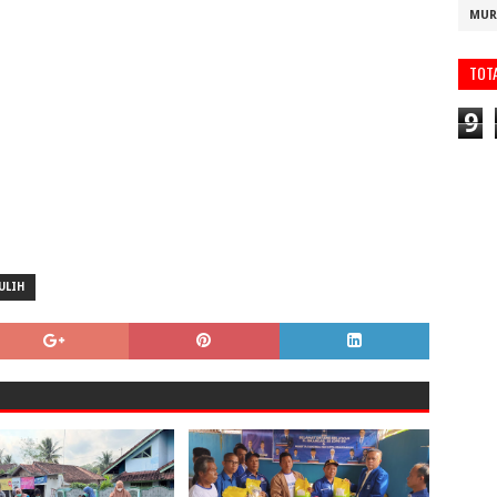
MUR
TOT
9
ULIH