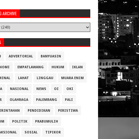
G ARCHIVE
S
H
ADVERTORIAL
BANYUASIN
NOMI
EMPATLAWANG
HUKUM
IKLAN
MINAL
LAHAT
LINGGAU
MUARA ENIM
A
NASIONAL
NEWS
OI
OKI
S
OLAHRAGA
PALEMBANG
PALI
ERINTAHAN
PENDIDIKAN
PERISTIWA
UM
POLITIK
PRABUMULIH
AKSIONAL
SOSIAL
TIPIKOR