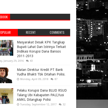
EBOOK
POPULAR
RECENT
COMMENTS
Masyarakat Desak KPK Tangkap
Bupati Lahat Dan Istrinya Terkait
Indikasi Korupsi Dana Bansos
2011-2013
ay, January 29, 2016
43
Matan Direktur Kredit PT Bank
Yudha Bhakti Tbk Ditahan Polisi.
Monday, April 09, 2018
87
Pelaku Korupsi Dana BLUD RSUD
Talang Ubi Kabapaten PALI,Yusi
AMKL Ditangkap Polisi
Tuesday, September 12, 2017
32