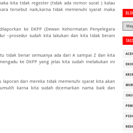
a kita tidak regester (tidak ada nomor surat ) kalau
kara tersebut naik,karna tidak memenuhi syarat maka
BLO
 dilaporkan ke DKPP (Dewan Kehormatan Penyelegara
r –prosedur sudah kita lakukan dan kita tidak berani
TAG
ACE
 itu tidak benar semuanya ada dari A sampai Z dan kita
mengadu ke DKPP yang jelas kita sudah melakukan ini
EKO
KRI
 laporan dari mereka tidak memenuhi syarat kita akan
MUB
umulih karna kita sudah dicemarkan nama baik dan
OKU
PEM
PID
RED