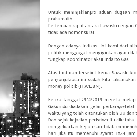
Untuk meninjaklanjuti aduan dugaan m
prabumulih
Pertemuan rapat antara bawaslu dengan 
tidak ada nomor surat
Dengan adanya indikasi ini kami dari al
politik menggugat mengiginkan agar dila
“Ungkap Koordinator aksii Indarto Gas
Atas tuntutan tersebut ketua Bawaslu ko
pengunjukrasa ini sudah kita laksanakan 
money politik (IT,WL,BN).
Ketika tanggal 29/4/2019 mereka melapor
Gakumdu diadakan gelar perkara,setelah 
waktu yang telah ditentukan oleh UU dan 
Dan sejak kejadian peristiwa itu diketahu
mengeluarkan keputusan tidak memenuhi 
hari jika itu memenuhi syarat 1X24 jam