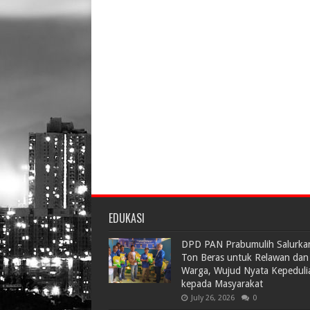
EDUKASI
DPD PAN Prabumulih Salurka
Ton Beras untuk Relawan dan
Warga, Wujud Nyata Kepeduli
kepada Masyarakat
July 26, 2026
0