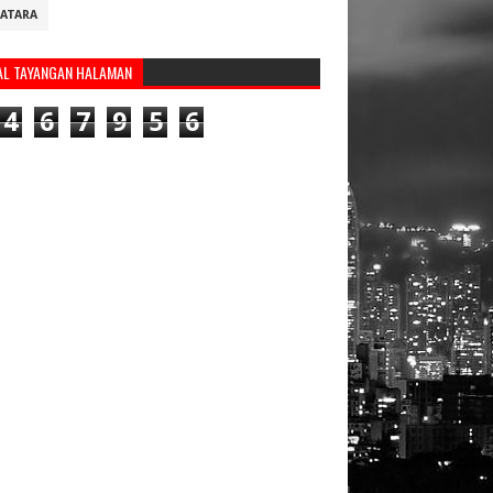
ATARA
AL TAYANGAN HALAMAN
4
6
7
9
5
6