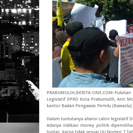
PRABUMULIH,BERITA-ONE.COM-Puluhan
Legislatif DPRD Kota Prabumulih, Anti M
kantor Badan Pengawas Pemilu (Bawaslu) 
Dalam tuntutanya aliansi calon legislati
Adanya indikasi money politik dipemiliha
tuntas karna tidak sesuai UU Nomor 7 Ta