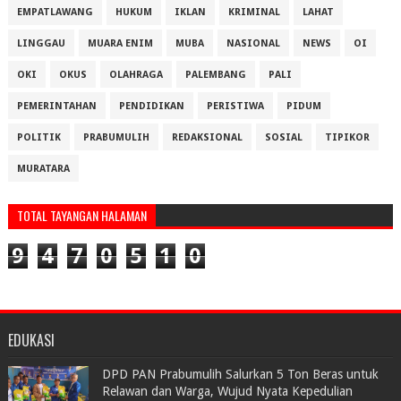
EMPATLAWANG
HUKUM
IKLAN
KRIMINAL
LAHAT
LINGGAU
MUARA ENIM
MUBA
NASIONAL
NEWS
OI
OKI
OKUS
OLAHRAGA
PALEMBANG
PALI
PEMERINTAHAN
PENDIDIKAN
PERISTIWA
PIDUM
POLITIK
PRABUMULIH
REDAKSIONAL
SOSIAL
TIPIKOR
MURATARA
TOTAL TAYANGAN HALAMAN
9
4
7
0
5
1
0
EDUKASI
DPD PAN Prabumulih Salurkan 5 Ton Beras untuk
Relawan dan Warga, Wujud Nyata Kepedulian