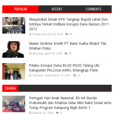
POPULAR
RECENT
COMMENTS
Masyarakat Desak KPK Tangkap Bupati Lahat Dan
Istrinya Terkait Indikasi Korupsi Dana Bansos 2011-
2013
Friday, January 29, 2016
43
Matan Direktur Kredit PT Bank Yudha Bhakti Tbk
Ditahan Polisi.
Monday, April 09, 2018
87
Pelaku Korupsi Dana BLUD RSUD Talang Ubi
Kabapaten PALI,Yusi AMKL Ditangkap Polisi
Tuesday, September 12, 2017
32
DAERAH
Peringati Hari Anak Nasional, RS AR Bunda
Prabumulih dan Kitabisa Gelar Mini Bakti Sosial serta
Tutup Program Kampung Bijak Batch 1
August 02, 2026
0