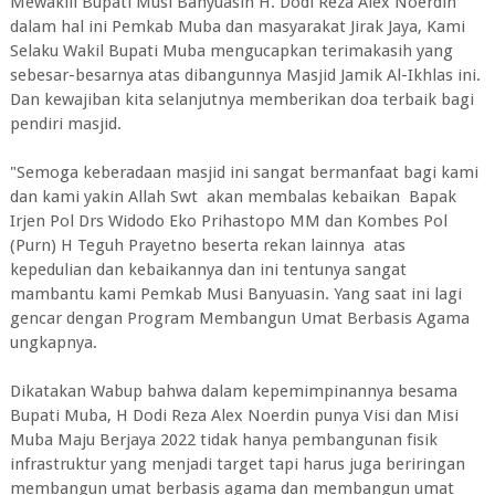
Mewakili Bupati Musi Banyuasin H. Dodi Reza Alex Noerdin
dalam hal ini Pemkab Muba dan masyarakat Jirak Jaya, Kami
Selaku Wakil Bupati Muba mengucapkan terimakasih yang
sebesar-besarnya atas dibangunnya Masjid Jamik Al-Ikhlas ini.
Dan kewajiban kita selanjutnya memberikan doa terbaik bagi
pendiri masjid.
"Semoga keberadaan masjid ini sangat bermanfaat bagi kami
dan kami yakin Allah Swt akan membalas kebaikan Bapak
Irjen Pol Drs Widodo Eko Prihastopo MM dan Kombes Pol
(Purn) H Teguh Prayetno beserta rekan lainnya atas
kepedulian dan kebaikannya dan ini tentunya sangat
mambantu kami Pemkab Musi Banyuasin. Yang saat ini lagi
gencar dengan Program Membangun Umat Berbasis Agama
ungkapnya.
Dikatakan Wabup bahwa dalam kepemimpinannya besama
Bupati Muba, H Dodi Reza Alex Noerdin punya Visi dan Misi
Muba Maju Berjaya 2022 tidak hanya pembangunan fisik
infrastruktur yang menjadi target tapi harus juga beriringan
membangun umat berbasis agama dan membangun umat