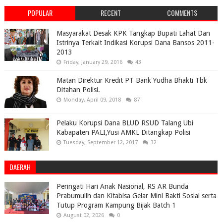
POPULAR
RECENT
COMMENTS
Masyarakat Desak KPK Tangkap Bupati Lahat Dan
Istrinya Terkait Indikasi Korupsi Dana Bansos 2011-
2013
Friday, January 29, 2016
43
Matan Direktur Kredit PT Bank Yudha Bhakti Tbk
Ditahan Polisi.
Monday, April 09, 2018
87
Pelaku Korupsi Dana BLUD RSUD Talang Ubi
Kabapaten PALI,Yusi AMKL Ditangkap Polisi
Tuesday, September 12, 2017
32
DAERAH
Peringati Hari Anak Nasional, RS AR Bunda
Prabumulih dan Kitabisa Gelar Mini Bakti Sosial serta
Tutup Program Kampung Bijak Batch 1
August 02, 2026
0