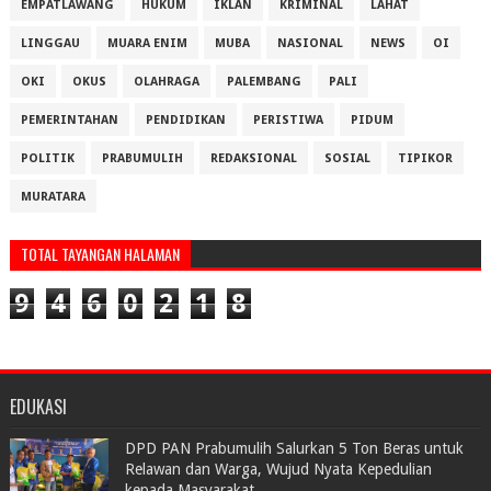
EMPATLAWANG
HUKUM
IKLAN
KRIMINAL
LAHAT
LINGGAU
MUARA ENIM
MUBA
NASIONAL
NEWS
OI
OKI
OKUS
OLAHRAGA
PALEMBANG
PALI
PEMERINTAHAN
PENDIDIKAN
PERISTIWA
PIDUM
POLITIK
PRABUMULIH
REDAKSIONAL
SOSIAL
TIPIKOR
MURATARA
TOTAL TAYANGAN HALAMAN
9
4
6
0
2
1
8
EDUKASI
DPD PAN Prabumulih Salurkan 5 Ton Beras untuk
Relawan dan Warga, Wujud Nyata Kepedulian
kepada Masyarakat