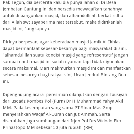
Pak Teguh, dia bercerita kalu dia punya lahan di Di Desa
Jembatan Gantung ini dan bersedia mewaqafkan tanahnya
untuk di bangunkan masjid, dan alhamdullilah berkat ridho
dari Allah swt sayaberima niat tersebut, maka didirikanlah
masjid ini, "ungkapnya.
Dirinya berpesan, agar keberadaan masjid Jamik Al-Ikhlas
dapat bermanfaat sebesar-besarnya bagi masyarakat di sini,
"alhamdulillah suatu kondisi masjid yang refresentatif jangan
sampai nanti masjid ini sudah nyaman tapi tidak digunakan
secara maksimal. Mari makmurkan masjid ini dan manfaatkan
sebesar-besarnya bagi rakyat sini, Ucap Jendral Bintang Dua
ini.
Dipenghujung acara peresmian dilanjutkan dengan Tausiyah
dari usdadz Kombes Pol (Purn) Dr H Muhammad Yahya Akil
MM. Pada kesempatan yang sama PT Sinar Mas Grup
menyerahkan Waqaf Al-Quran dan Juz Ammah. Serta
diserahkan juga sumbangan dari Irjen Pol Drs Widodo Eko
Prihastopo MM sebesar 50 juta rupiah. (RM)