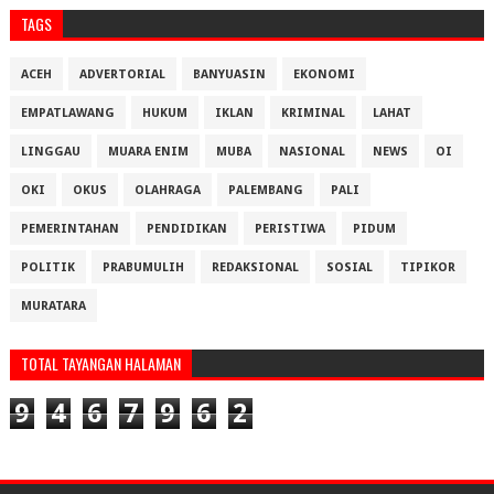
TAGS
ACEH
ADVERTORIAL
BANYUASIN
EKONOMI
EMPATLAWANG
HUKUM
IKLAN
KRIMINAL
LAHAT
LINGGAU
MUARA ENIM
MUBA
NASIONAL
NEWS
OI
OKI
OKUS
OLAHRAGA
PALEMBANG
PALI
PEMERINTAHAN
PENDIDIKAN
PERISTIWA
PIDUM
POLITIK
PRABUMULIH
REDAKSIONAL
SOSIAL
TIPIKOR
MURATARA
TOTAL TAYANGAN HALAMAN
9
4
6
7
9
6
2