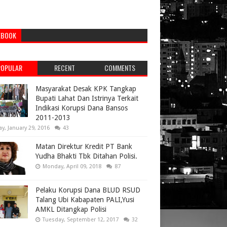
EBOOK
POPULAR
RECENT
COMMENTS
Masyarakat Desak KPK Tangkap
Bupati Lahat Dan Istrinya Terkait
Indikasi Korupsi Dana Bansos
2011-2013
ay, January 29, 2016
43
Matan Direktur Kredit PT Bank
Yudha Bhakti Tbk Ditahan Polisi.
Monday, April 09, 2018
87
Pelaku Korupsi Dana BLUD RSUD
Talang Ubi Kabapaten PALI,Yusi
AMKL Ditangkap Polisi
Tuesday, September 12, 2017
32