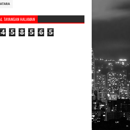
ATARA
AL TAYANGAN HALAMAN
4
5
8
5
6
5