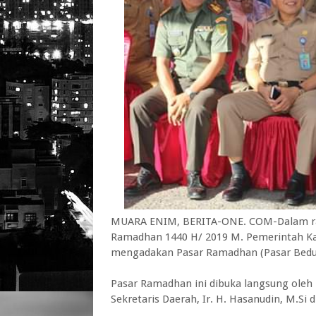
MUARA ENIM, BERITA-ONE. COM-Dalam r
Ramadhan 1440 H/ 2019 M. Pemerintah K
mengadakan Pasar Ramadhan (Pasar Bedug)
Pasar Ramadhan ini dibuka langsung oleh
Sekretaris Daerah, Ir. H. Hasanudin, M.Si 