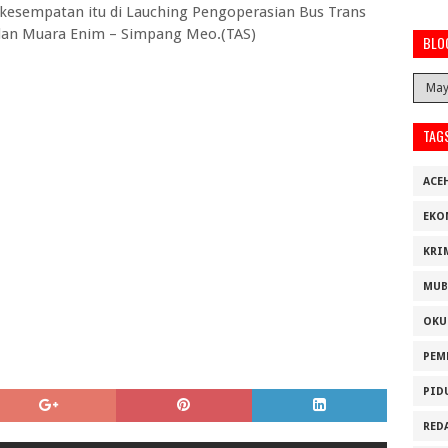
kesempatan itu di Lauching Pengoperasian Bus Trans
dan Muara Enim – Simpang Meo.(TAS)
BLO
TAG
ACE
EKO
KRI
MUB
OKU
PEM
PID
RED