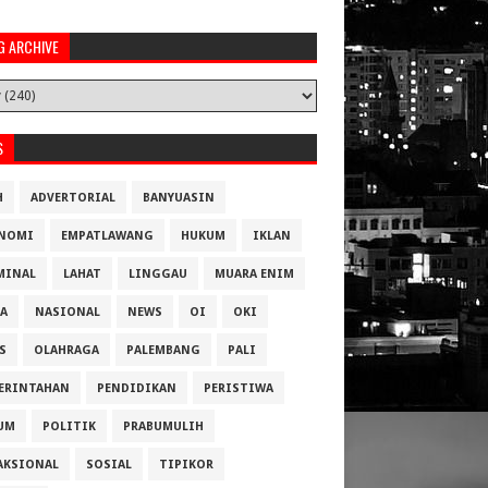
G ARCHIVE
S
H
ADVERTORIAL
BANYUASIN
NOMI
EMPATLAWANG
HUKUM
IKLAN
MINAL
LAHAT
LINGGAU
MUARA ENIM
A
NASIONAL
NEWS
OI
OKI
S
OLAHRAGA
PALEMBANG
PALI
ERINTAHAN
PENDIDIKAN
PERISTIWA
UM
POLITIK
PRABUMULIH
AKSIONAL
SOSIAL
TIPIKOR