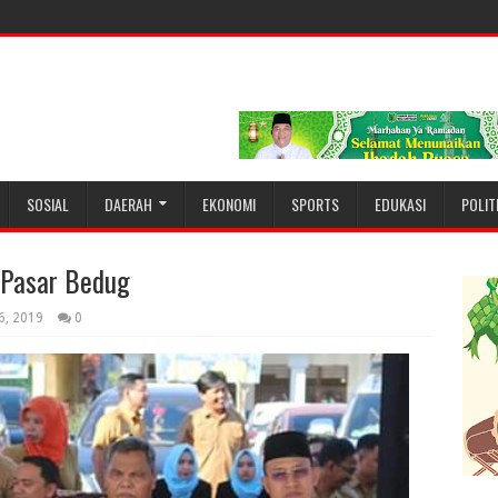
SOSIAL
DAERAH
EKONOMI
SPORTS
EDUKASI
POLIT
 Pasar Bedug
6, 2019
0