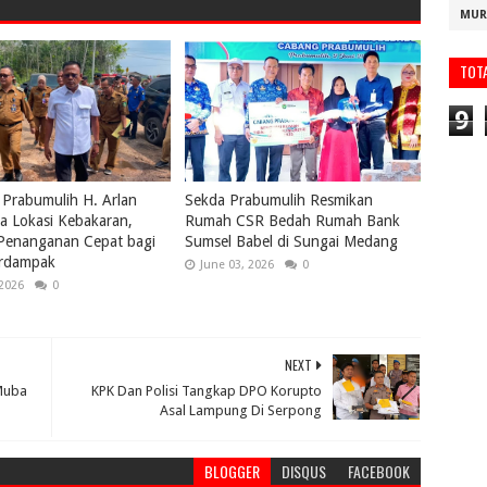
MUR
TOT
9
 Prabumulih H. Arlan
Sekda Prabumulih Resmikan
a Lokasi Kebakaran,
Rumah CSR Bedah Rumah Bank
 Penanganan Cepat bagi
Sumsel Babel di Sungai Medang
rdampak
June 03, 2026
0
 2026
0
NEXT
Muba
KPK Dan Polisi Tangkap DPO Korupto
Asal Lampung Di Serpong
BLOGGER
DISQUS
FACEBOOK