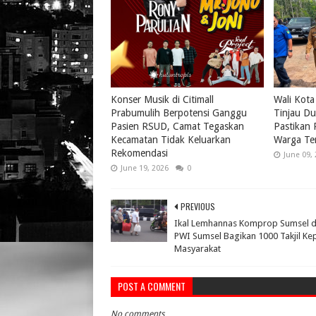
Konser Musik di Citimall
Wali Kota
Prabumulih Berpotensi Ganggu
Tinjau Du
Pasien RSUD, Camat Tegaskan
Pastikan
Kecamatan Tidak Keluarkan
Warga Te
Rekomendasi
June 09,
June 19, 2026
0
PREVIOUS
Ikal Lemhannas Komprop Sumsel 
PWI Sumsel Bagikan 1000 Takjil K
Masyarakat
POST A COMMENT
No comments