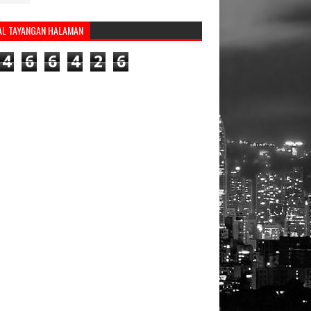
AL TAYANGAN HALAMAN
4
6
6
4
2
6