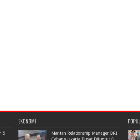
EKONOMI
POPU
n 5
Mantan Relationship Manager BRI
Cabang Jakarta Pusat Dituntut 8