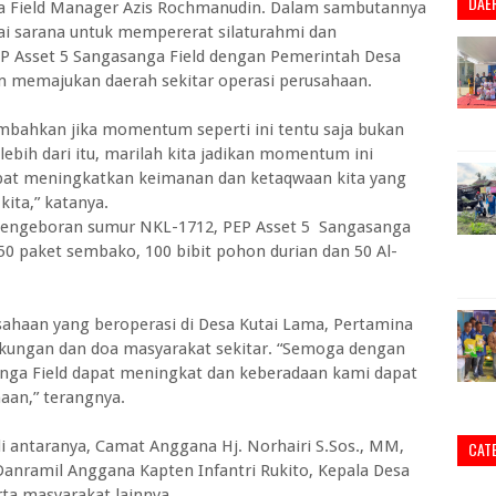
DAE
ga Field Manager Azis Rochmanudin. Dalam sambutannya
ai sarana untuk mempererat silaturahmi dan
EP Asset 5 Sangasanga Field dengan Pemerintah Desa
am memajukan daerah sekitar operasi perusahaan.
ambahkan jika momentum seperti ini tentu saja bukan
lebih dari itu, marilah kita jadikan momentum ini
apat meningkatkan keimanan dan ketaqwaan kita yang
kita,” katanya.
 pengeboran sumur NKL-1712, PEP Asset 5 Sangasanga
0 paket sembako, 100 bibit pohon durian dan 50 Al-
sahaan yang beroperasi di Desa Kutai Lama, Pertamina
kungan dan doa masyarakat sekitar. “Semoga dengan
nga Field dapat meningkat dan keberadaan kami dapat
haan,” terangnya.
di antaranya, Camat Anggana Hj. Norhairi S.Sos., MM,
CAT
 Danramil Anggana Kapten Infantri Rukito, Kepala Desa
ta masyarakat lainnya.