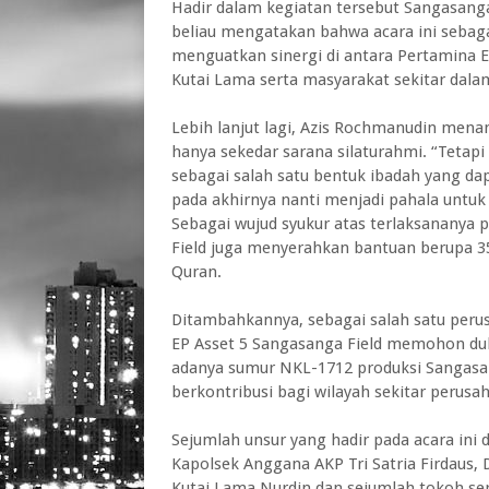
Hadir dalam kegiatan tersebut Sangasan
beliau mengatakan bahwa acara ini sebag
menguatkan sinergi di antara Pertamina 
Kutai Lama serta masyarakat sekitar dal
Lebih lanjut lagi, Azis Rochmanudin men
hanya sekedar sarana silaturahmi. “Tetapi 
sebagai salah satu bentuk ibadah yang d
pada akhirnya nanti menjadi pahala untuk 
Sebagai wujud syukur atas terlaksananya
Field juga menyerahkan bantuan berupa 35
Quran.
Ditambahkannya, sebagai salah satu peru
EP Asset 5 Sangasanga Field memohon du
adanya sumur NKL-1712 produksi Sangasa
berkontribusi bagi wilayah sekitar perusa
Sejumlah unsur yang hadir pada acara ini 
Kapolsek Anggana AKP Tri Satria Firdaus,
Kutai Lama Nurdin dan sejumlah tokoh ser