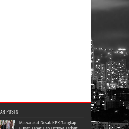
LAR POSTS
Masyarakat Desak KPK Tangkap
Bupati Lahat Dan Istrinya Terkait