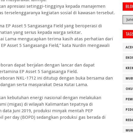
BLO
an apresiasi setinggi-tingginya kepada manajemen
s terselenggaranya kegiatan sosial di kawasan tersebut.
na EP Asset 5 Sangasanga Field yang beroperasi di
tian yang serius kepada warga sekitar.
TAG
tai Lama mengucapkan terima kasih atas perhatian dari
 EP Asset 5 Sangasanga Field,” kata Nurdin mengawali
ACE
EKO
boran dapat berjalan dengan lancar dan dapat
KRI
rtamina EP Asset 5 Sangasanga Field.
eboran NKL-1712 ini ditutup dengan buka bersama dan
MUB
dangan serta masyarakat Desa Kutai Lama.
OKU
kan kebutuhan energi nasional dengan melakukan
PEM
mi (migas) di wilayah Kalimantan tepatnya di
PID
n data Juni 2019, produksi minyak mentah PEP
oil per day (BOPD) sedangkan produksi gas berada di
RED
MUR