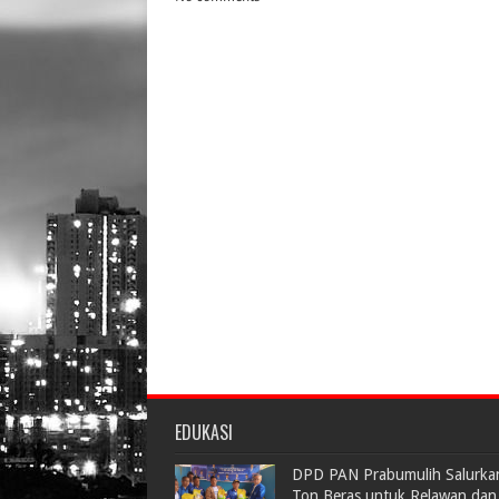
EDUKASI
DPD PAN Prabumulih Salurka
Ton Beras untuk Relawan dan