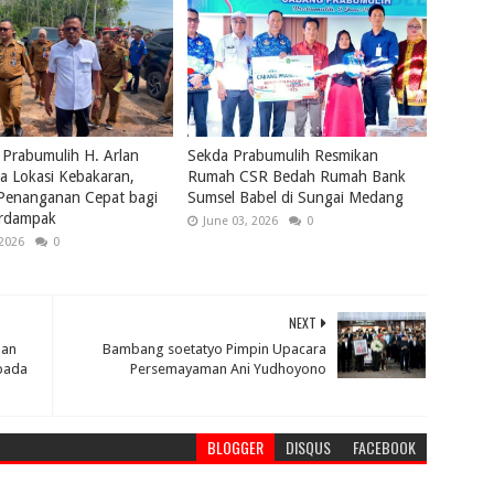
 Prabumulih H. Arlan
Sekda Prabumulih Resmikan
a Lokasi Kebakaran,
Rumah CSR Bedah Rumah Bank
 Penanganan Cepat bagi
Sumsel Babel di Sungai Medang
rdampak
June 03, 2026
0
 2026
0
NEXT
dan
Bambang soetatyo Pimpin Upacara
epada
Persemayaman Ani Yudhoyono
BLOGGER
DISQUS
FACEBOOK