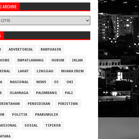
G ARCHIVE
S
H
ADVERTORIAL
BANYUASIN
NOMI
EMPATLAWANG
HUKUM
IKLAN
MINAL
LAHAT
LINGGAU
MUARA ENIM
A
NASIONAL
NEWS
OI
OKI
S
OLAHRAGA
PALEMBANG
PALI
ERINTAHAN
PENDIDIKAN
PERISTIWA
UM
POLITIK
PRABUMULIH
AKSIONAL
SOSIAL
TIPIKOR
ATARA