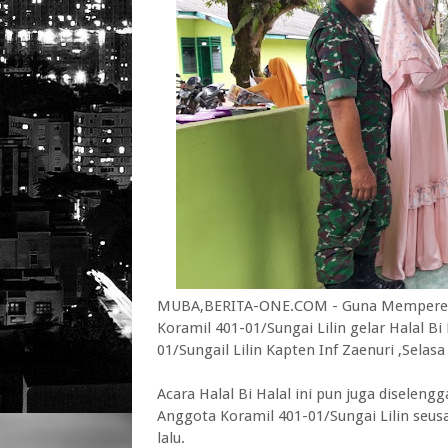
MUBA,BERITA-ONE.COM - Guna Mempererat
Koramil 401-01/Sungai Lilin gelar Halal B
01/Sungail Lilin Kapten Inf Zaenuri ,Selasa
Acara Halal Bi Halal ini pun juga diselen
Anggota Koramil 401-01/Sungai Lilin seusa
lalu.