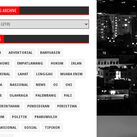
G ARCHIVE
S
H
ADVERTORIAL
BANYUASIN
NOMI
EMPATLAWANG
HUKUM
IKLAN
MINAL
LAHAT
LINGGAU
MUARA ENIM
A
NASIONAL
NEWS
OI
OKI
S
OLAHRAGA
PALEMBANG
PALI
ERINTAHAN
PENDIDIKAN
PERISTIWA
UM
POLITIK
PRABUMULIH
AKSIONAL
SOSIAL
TIPIKOR