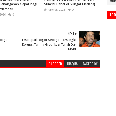
MUR
 Penanganan Cepat bagi
Sumsel Babel di Sungai Medang
rdampak
June 03, 2026
0
TOT
 2026
0
NEXT
ebagai
Eks Bupati Bogor Sebagai Tersangka
Korupsi,Terima Gratifikasi Tanah Dan
Mobil
BLOGGER
DISQUS
FACEBOOK