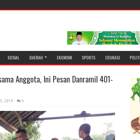
SOSIAL
DAERAH
EKONOMI
SPORTS
EDUKASI
POLIT
rsama Anggota, Ini Pesan Danramil 401-
25, 2019
0