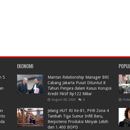
EKONOMI
POPU
n 5
Mantan Relationship Manager BRI
Cabang Jakarta Pusat Dituntut 8
an
Tahun Penjara dalam Kasus Korupsi
Kredit Fiktif Rp122 Miliar
August 06, 2026
0
Frid
an
Jelang HUT RI Ke-81, PHR Zona 4
nto
Tambah Tiga Sumur Infill Baru,
Ada
Berpotensi Produksi Minyak Lebih
dari 1.400 BOPD