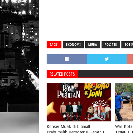
TAGS:
EKONOMI
MUBA
POLITIK
SOSI
RELATED POSTS
Konser Musik di Citimall
Wali Kota
Prabumulih Berpotensi Ganggu
Tinjau Du