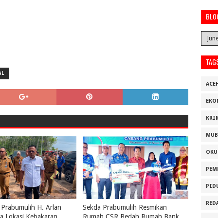
BLO
TAG
AL
ACE
EKO
KRI
MUB
OKU
PEM
PID
RED
 Prabumulih H. Arlan
Sekda Prabumulih Resmikan
a Lokasi Kebakaran,
Rumah CSR Bedah Rumah Bank