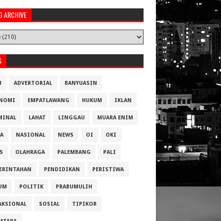
G ARCHIVE
S
H
ADVERTORIAL
BANYUASIN
NOMI
EMPATLAWANG
HUKUM
IKLAN
MINAL
LAHAT
LINGGAU
MUARA ENIM
A
NASIONAL
NEWS
OI
OKI
S
OLAHRAGA
PALEMBANG
PALI
ERINTAHAN
PENDIDIKAN
PERISTIWA
UM
POLITIK
PRABUMULIH
AKSIONAL
SOSIAL
TIPIKOR