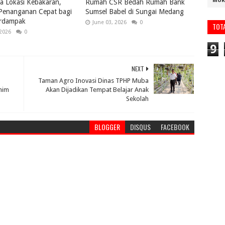
MUR
a Lokasi Kebakaran,
Rumah CSR Bedah Rumah Bank
 Penanganan Cepat bagi
Sumsel Babel di Sungai Medang
rdampak
June 03, 2026
0
TOT
 2026
0
9
NEXT
Taman Agro Inovasi Dinas TPHP Muba
nim
Akan Dijadikan Tempat Belajar Anak
Sekolah
BLOGGER
DISQUS
FACEBOOK