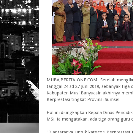
MUBA,BERITA-ONE.COM- Setelah mengikuti 
tanggal 24 sd 27 Juni 2019, sebanyak tiga
Kabupaten Musi Banyuasin akhirnya memba
Berprestasi tingkat Provinsi Sumsel.
Hal ini diungkapkan Kepala Dinas Pendid
MSi. Ia mengatakan, ada tiga orang guru
"Diantaranya, untuk kategori Berprestasi