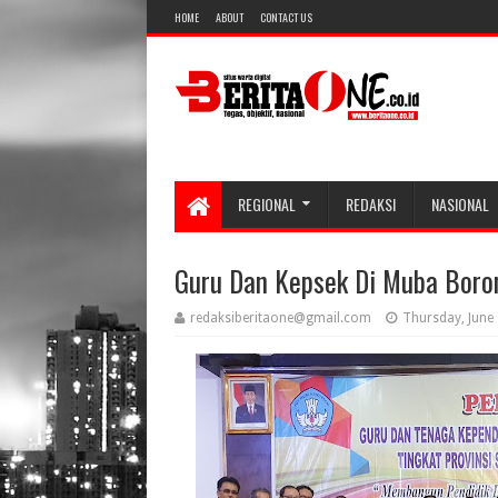
HOME
ABOUT
CONTACT US
REGIONAL
REDAKSI
NASIONAL
Guru Dan Kepsek Di Muba Boron
redaksiberitaone@gmail.com
Thursday, June