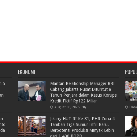
EKONOMI
POPU
n 5
Mantan Relationship Manager BRI
Cabang Jakarta Pusat Dituntut 8
an
Tahun Penjara dalam Kasus Korupsi
Kredit Fiktif Rp122 Miliar
August 06, 2026
0
Frid
an
Jelang HUT RI Ke-81, PHR Zona 4
nto
Tambah Tiga Sumur Infill Baru,
Ada
Berpotensi Produksi Minyak Lebih
dari 1.400 BOPD