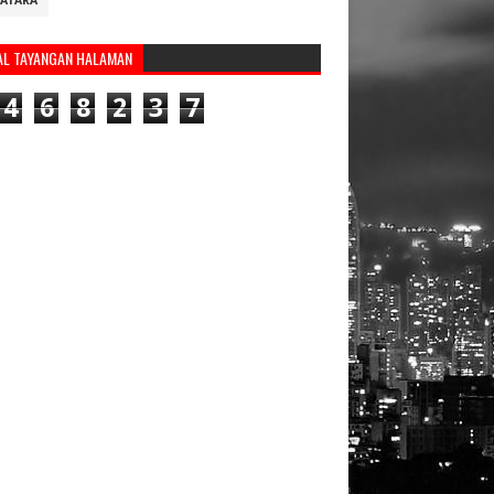
ATARA
AL TAYANGAN HALAMAN
4
6
8
2
3
7