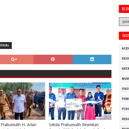
BLO
TAG
SOSIAL
ACE
EKO
KRI
MUB
OKU
PEM
PID
RED
 Prabumulih H. Arlan
Sekda Prabumulih Resmikan