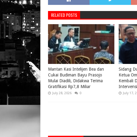
RELATED POSTS
Mantan Kasi Intelijen Bea dan
Sidang D
Cukai Budiman Bayu Prasojo
Ketua Om
Mulai Diadili, Didakwa Terima
Kembali D
Gratifikasi Rp7,8 Miliar
Intervens
July 28, 2026
0
July 17, 