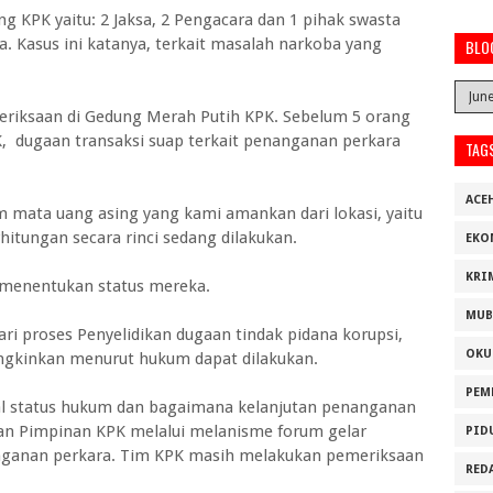
 KPK yaitu: 2 Jaksa, 2 Pengacara dan 1 pihak swasta
. Kasus ini katanya, terkait masalah narkoba yang
BLO
eriksaan di Gedung Merah Putih KPK. Sebelum 5 orang
PK, dugaan transaksi suap terkait penanganan perkara
TAG
ACE
am mata uang asing yang kami amankan dari lokasi, yaitu
rhitungan secara rinci sedang dilakukan.
EKO
KRI
menentukan status mereka.
MUB
ri proses Penyelidikan dugaan tindak pidana korupsi,
OKU
gkinkan menurut hukum dapat dilakukan.
PEM
ihal status hukum dan bagaimana kelanjutan penanganan
kan Pimpinan KPK melalui melanisme forum gelar
PID
anganan perkara. Tim KPK masih melakukan pemeriksaan
RED