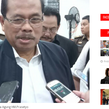
FAC
Frid
sa Agung HM.Prasetyo