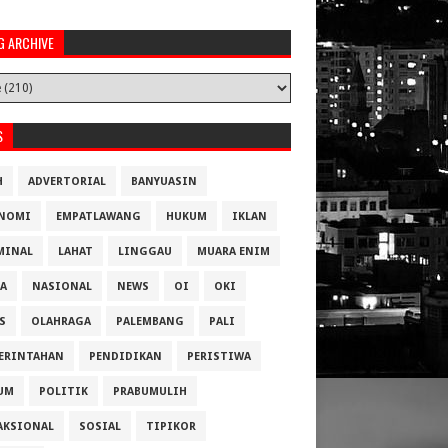
G ARCHIVE
S
H
ADVERTORIAL
BANYUASIN
NOMI
EMPATLAWANG
HUKUM
IKLAN
MINAL
LAHAT
LINGGAU
MUARA ENIM
A
NASIONAL
NEWS
OI
OKI
S
OLAHRAGA
PALEMBANG
PALI
ERINTAHAN
PENDIDIKAN
PERISTIWA
UM
POLITIK
PRABUMULIH
AKSIONAL
SOSIAL
TIPIKOR