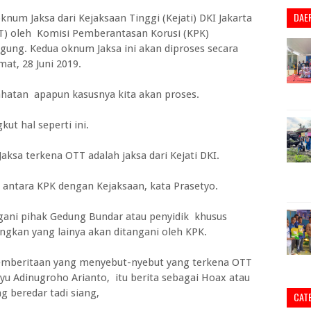
DAE
knum Jaksa dari Kejaksaan Tinggi (Kejati) DKI Jakarta
T) oleh Komisi Pemberantasan Korusi (KPK)
gung. Kedua oknum Jaksa ini akan diproses secara
at, 28 Juni 2019.
ahatan apapun kasusnya kita akan proses.
t hal seperti ini.
ksa terkena OTT adalah jaksa dari Kejati DKI.
 antara KPK dengan Kejaksaan, kata Prasetyo.
gani pihak Gedung Bundar atau penyidik khusus
ngkan yang lainya akan ditangani oleh KPK.
pemberitaan yang menyebut-nyebut yang terkena OTT
ayu Adinugroho Arianto, itu berita sebagai Hoax atau
g beredar tadi siang,
CAT