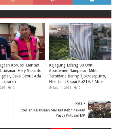
ugaan Korupsi Mantan
Kejagung Lelang 90 Unit
budsman Hery Susanto
Apartemen Rampasan Milik
igelar, Saksi Sebut Ada
Terpidana Benny Tjokrosaputro,
i Laporan
Nilai Limit Capai Rp219,7 Miliar
2026
0
July 14, 2026
0
NEXT
Intelijen Kejaksaan Merajut Kebhinekaan
Pasca Putusan MK