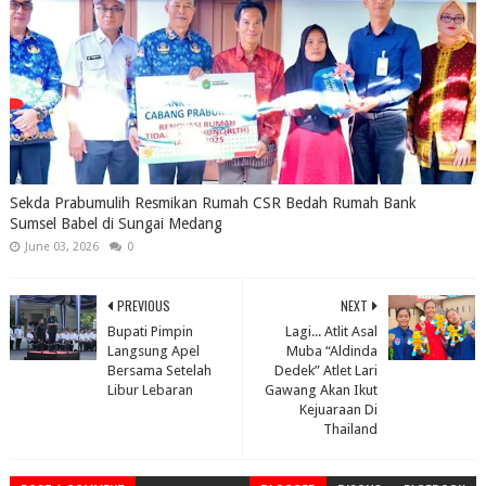
Sekda Prabumulih Resmikan Rumah CSR Bedah Rumah Bank
Sumsel Babel di Sungai Medang
June 03, 2026
0
PREVIOUS
NEXT
Bupati Pimpin
Lagi... Atlit Asal
Langsung Apel
Muba “Aldinda
Bersama Setelah
Dedek” Atlet Lari
Libur Lebaran
Gawang Akan Ikut
Kejuaraan Di
Thailand