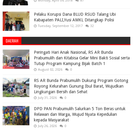
Monday, April 09, 2018
87
Pelaku Korupsi Dana BLUD RSUD Talang Ubi
Kabapaten PALI,Yusi AMKL Ditangkap Polisi
Tuesday, September 12, 2017
32
DAERAH
Peringati Hari Anak Nasional, RS AR Bunda
Prabumulih dan Kitabisa Gelar Mini Bakti Sosial serta
Tutup Program Kampung Bijak Batch 1
August 02, 2026
0
RS AR Bunda Prabumulih Dukung Program Gotong
Royong Kelurahan Gunung Ibul Barat, Wujudkan
Lingkungan Bersih dan Sehat
July 31, 2026
0
DPD PAN Prabumulih Salurkan 5 Ton Beras untuk
Relawan dan Warga, Wujud Nyata Kepedulian
kepada Masyarakat
July 26, 2026
0