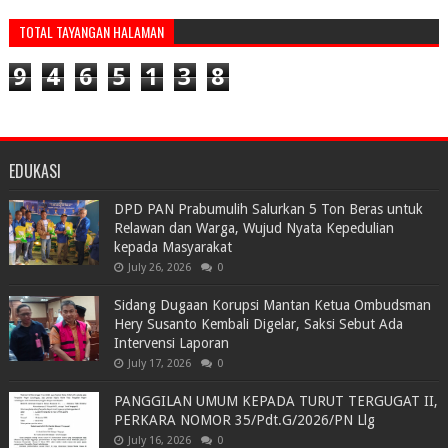
TOTAL TAYANGAN HALAMAN
9
4
6
5
1
3
8
EDUKASI
DPD PAN Prabumulih Salurkan 5 Ton Beras untuk
Relawan dan Warga, Wujud Nyata Kepedulian
kepada Masyarakat
July 26, 2026
0
Sidang Dugaan Korupsi Mantan Ketua Ombudsman
Hery Susanto Kembali Digelar, Saksi Sebut Ada
Intervensi Laporan
July 17, 2026
0
PANGGILAN UMUM KEPADA TURUT TERGUGAT II,
PERKARA NOMOR 35/Pdt.G/2026/PN Llg
July 16, 2026
0