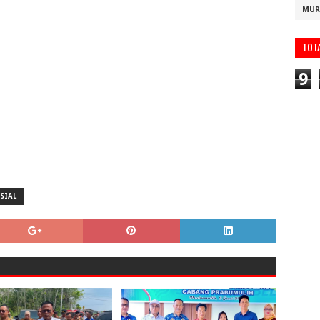
MUR
TOT
9
SIAL