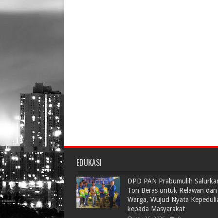
EDUKASI
DPD PAN Prabumulih Salurka
Ton Beras untuk Relawan dan
Warga, Wujud Nyata Kepeduli
kepada Masyarakat