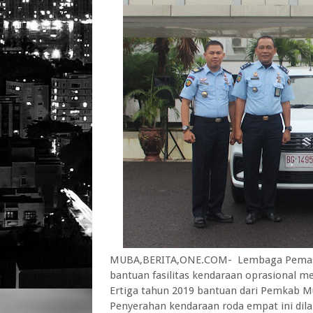
MUBA,BERITA,ONE.COM- Lembaga Pemasya
bantuan fasilitas kendaraan oprasional me
Ertiga tahun 2019 bantuan dari Pemkab M
Penyerahan kendaraan roda empat ini dila