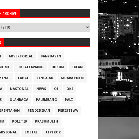
G ARCHIVE
S
H
ADVERTORIAL
BANYUASIN
NOMI
EMPATLAWANG
HUKUM
IKLAN
MINAL
LAHAT
LINGGAU
MUARA ENIM
A
NASIONAL
NEWS
OI
OKI
S
OLAHRAGA
PALEMBANG
PALI
ERINTAHAN
PENDIDIKAN
PERISTIWA
UM
POLITIK
PRABUMULIH
AKSIONAL
SOSIAL
TIPIKOR