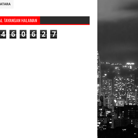
ATARA
AL TAYANGAN HALAMAN
4
6
0
6
2
7