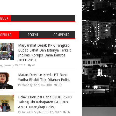
EBOOK
POPULAR
RECENT
COMMENTS
Masyarakat Desak KPK Tangkap
Bupati Lahat Dan Istrinya Terkait
Indikasi Korupsi Dana Bansos
2011-2013
ay, January 29, 2016
43
Matan Direktur Kredit PT Bank
Yudha Bhakti Tbk Ditahan Polisi.
Monday, April 09, 2018
87
Pelaku Korupsi Dana BLUD RSUD
Talang Ubi Kabapaten PALI,Yusi
AMKL Ditangkap Polisi
Tuesday, September 12, 2017
32