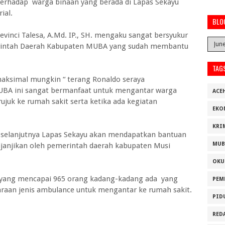
rhadap warga binaan yang berada di Lapas Sekayu
ial.
BLO
evinci Talesa, A.Md. IP., SH. mengaku sangat bersyukur
erintah Daerah Kabupaten MUBA yang sudah membantu
TAG
aksimal mungkin “ terang Ronaldo seraya
A ini sangat bermanfaat untuk mengantar warga
ACE
rujuk ke rumah sakit serta ketika ada kegiatan
EKO
KRI
 selanjutnya Lapas Sekayu akan mendapatkan bantuan
MUB
janjikan oleh pemerintah daerah kabupaten Musi
OKU
 yang mencapai 965 orang kadang-kadang ada yang
PEM
raan jenis ambulance untuk mengantar ke rumah sakit.
PID
RED