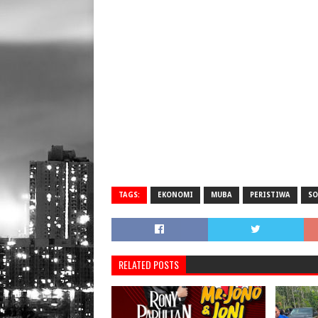
TAGS:
EKONOMI
MUBA
PERISTIWA
SO
RELATED POSTS