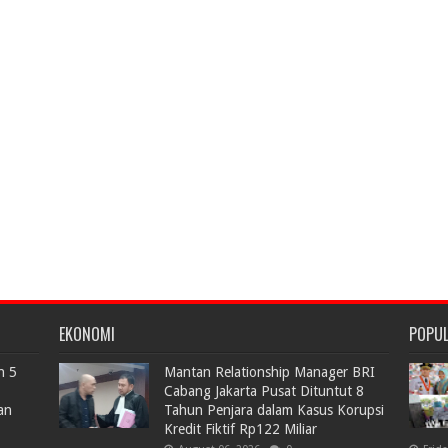
EKONOMI
POPU
n 5
Mantan Relationship Manager BRI
Cabang Jakarta Pusat Dituntut 8
an
Tahun Penjara dalam Kasus Korupsi
Kredit Fiktif Rp122 Miliar