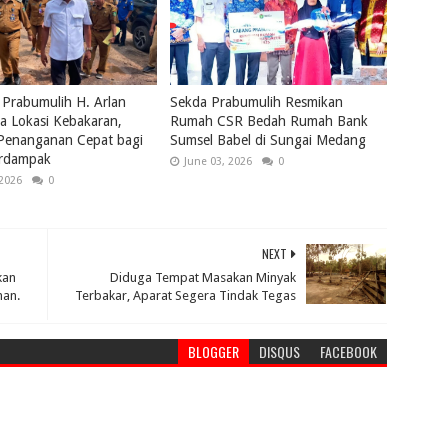
 Prabumulih H. Arlan
Sekda Prabumulih Resmikan
a Lokasi Kebakaran,
Rumah CSR Bedah Rumah Bank
 Penanganan Cepat bagi
Sumsel Babel di Sungai Medang
rdampak
June 03, 2026
0
 2026
0
NEXT
kan
Diduga Tempat Masakan Minyak
an.
Terbakar, Aparat Segera Tindak Tegas
BLOGGER
DISQUS
FACEBOOK