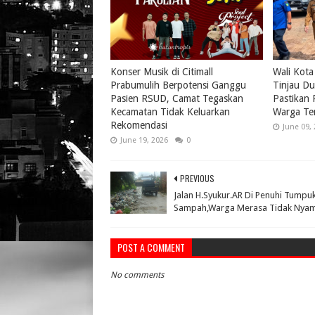
Konser Musik di Citimall
Wali Kota
Prabumulih Berpotensi Ganggu
Tinjau Du
Pasien RSUD, Camat Tegaskan
Pastikan
Kecamatan Tidak Keluarkan
Warga Te
Rekomendasi
June 09,
June 19, 2026
0
PREVIOUS
Jalan H.Syukur.AR Di Penuhi Tumpu
Sampah,Warga Merasa Tidak Nyam
POST A COMMENT
No comments