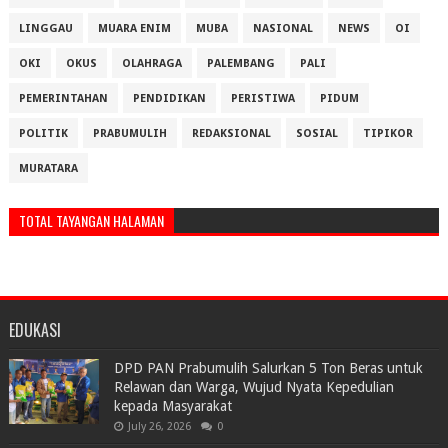
LINGGAU
MUARA ENIM
MUBA
NASIONAL
NEWS
OI
OKI
OKUS
OLAHRAGA
PALEMBANG
PALI
PEMERINTAHAN
PENDIDIKAN
PERISTIWA
PIDUM
POLITIK
PRABUMULIH
REDAKSIONAL
SOSIAL
TIPIKOR
MURATARA
TOTAL TAYANGAN HALAMAN
EDUKASI
DPD PAN Prabumulih Salurkan 5 Ton Beras untuk
Relawan dan Warga, Wujud Nyata Kepedulian
kepada Masyarakat
July 26, 2026
0