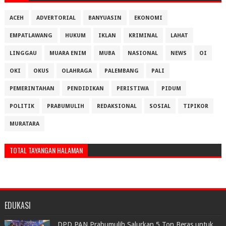
ACEH
ADVERTORIAL
BANYUASIN
EKONOMI
EMPATLAWANG
HUKUM
IKLAN
KRIMINAL
LAHAT
LINGGAU
MUARA ENIM
MUBA
NASIONAL
NEWS
OI
OKI
OKUS
OLAHRAGA
PALEMBANG
PALI
PEMERINTAHAN
PENDIDIKAN
PERISTIWA
PIDUM
POLITIK
PRABUMULIH
REDAKSIONAL
SOSIAL
TIPIKOR
MURATARA
TOTAL TAYANGAN HALAMAN
EDUKASI
DPD PAN Prabumulih Salurkan 5 Ton Beras untuk