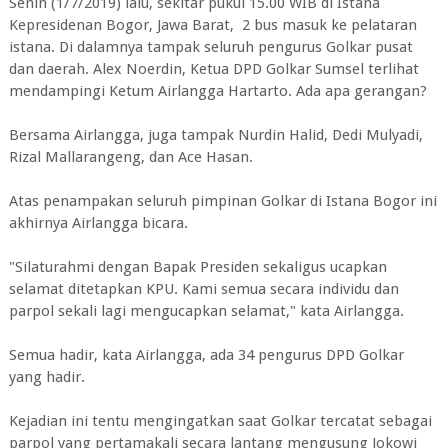
Senin (1/7/2019) lalu, sekitar pukul 15.00 WIB di Istana
Kepresidenan Bogor, Jawa Barat, 2 bus masuk ke pelataran
istana. Di dalamnya tampak seluruh pengurus Golkar pusat
dan daerah. Alex Noerdin, Ketua DPD Golkar Sumsel terlihat
mendampingi Ketum Airlangga Hartarto. Ada apa gerangan?
Bersama Airlangga, juga tampak Nurdin Halid, Dedi Mulyadi,
Rizal Mallarangeng, dan Ace Hasan.
Atas penampakan seluruh pimpinan Golkar di Istana Bogor ini
akhirnya Airlangga bicara.
"Silaturahmi dengan Bapak Presiden sekaligus ucapkan
selamat ditetapkan KPU. Kami semua secara individu dan
parpol sekali lagi mengucapkan selamat," kata Airlangga.
Semua hadir, kata Airlangga, ada 34 pengurus DPD Golkar
yang hadir.
Kejadian ini tentu mengingatkan saat Golkar tercatat sebagai
parpol yang pertamakali secara lantang mengusung Jokowi