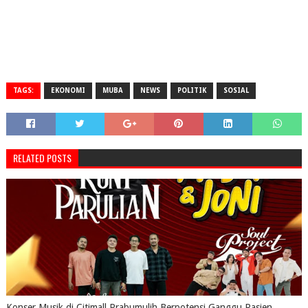
TAGS:
EKONOMI
MUBA
NEWS
POLITIK
SOSIAL
RELATED POSTS
Konser Musik di Citimall Prabumulih Berpotensi Ganggu Pasien