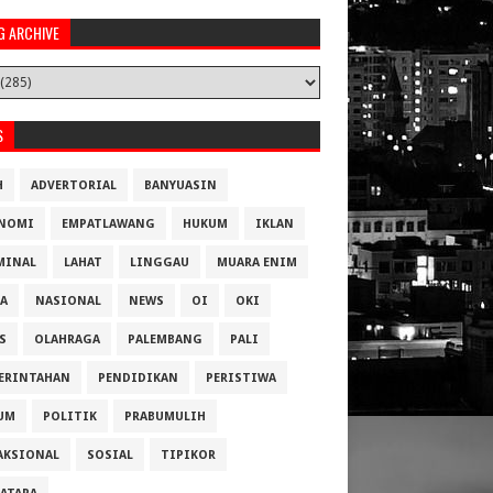
G ARCHIVE
S
H
ADVERTORIAL
BANYUASIN
NOMI
EMPATLAWANG
HUKUM
IKLAN
MINAL
LAHAT
LINGGAU
MUARA ENIM
A
NASIONAL
NEWS
OI
OKI
S
OLAHRAGA
PALEMBANG
PALI
ERINTAHAN
PENDIDIKAN
PERISTIWA
UM
POLITIK
PRABUMULIH
AKSIONAL
SOSIAL
TIPIKOR