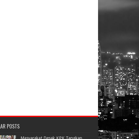
LAR POSTS
Masyarakat Desak KPK Tangkap