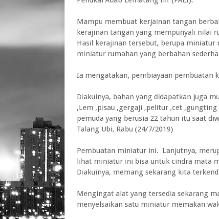
Penukal Abab Lematang Ilir (PALI).
Mampu membuat kerjainan tangan berbah
kerajinan tangan yang mempunyali nilai r
Hasil kerajinan tersebut, berupa miniatur
miniatur rumahan yang berbahan sederha
Ia mengatakan, pembiayaan pembuatan ker
Diakuinya, bahan yang didapatkan juga mud
,Lem ,pisau ,gergaji ,pelitur ,cet ,gungtin
pemuda yang berusia 22 tahun itu saat di
Talang Ubi, Rabu (24/7/2019)
Pembuatan miniatur ini. Lanjutnya, meru
lihat miniatur ini bisa untuk cindra mat
Diakuinya, memang sekarang kita terken
Mengingat alat yang tersedia sekarang m
menyelsaikan satu miniatur memakan wak