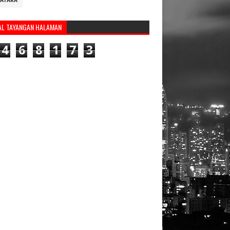
ATARA
AL TAYANGAN HALAMAN
4
6
8
1
7
3