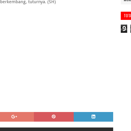
MUR
t berkembang, tuturnya. (SH)
TOT
9