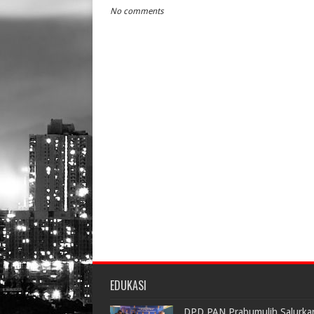
No comments
EDUKASI
DPD PAN Prabumulih Salurka