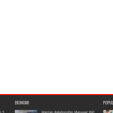
EKONOMI
POPU
n 5
Mantan Relationship Manager BRI