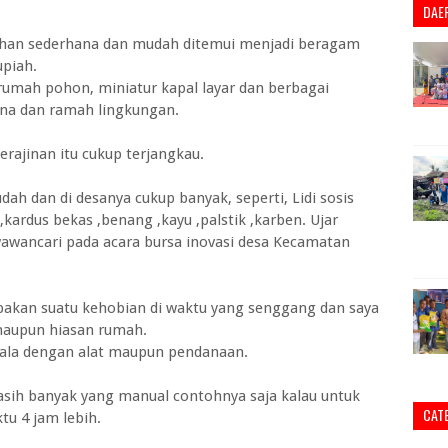
DAE
an sederhana dan mudah ditemui menjadi beragam
upiah.
 rumah pohon, miniatur kapal layar dan berbagai
na dan ramah lingkungan.
ajinan itu cukup terjangkau.
ah dan di desanya cukup banyak, seperti, Lidi sosis
g ,kardus bekas ,benang ,kayu ,palstik ,karben. Ujar
wawancari pada acara bursa inovasi desa Kecamatan
pakan suatu kehobian di waktu yang senggang dan saya
a maupun hiasan rumah.
dala dengan alat maupun pendanaan.
asih banyak yang manual contohnya saja kalau untuk
CAT
tu 4 jam lebih.