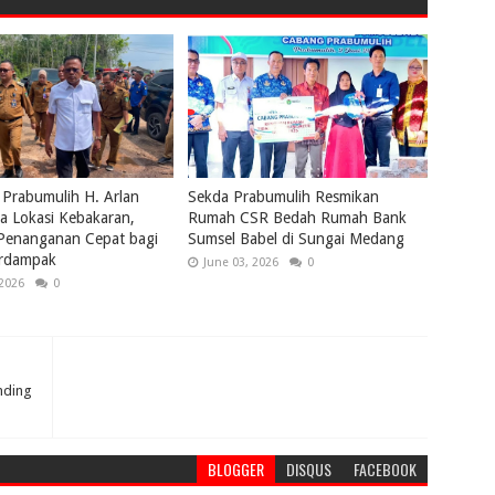
 Prabumulih H. Arlan
Sekda Prabumulih Resmikan
a Lokasi Kebakaran,
Rumah CSR Bedah Rumah Bank
 Penanganan Cepat bagi
Sumsel Babel di Sungai Medang
rdampak
June 03, 2026
0
 2026
0
nding
BLOGGER
DISQUS
FACEBOOK