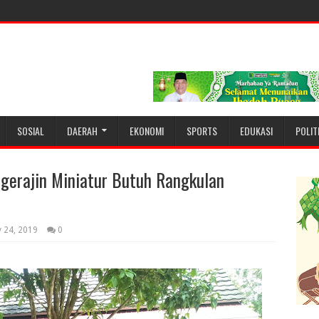
SOSIAL
DAERAH
EKONOMI
SPORTS
EDUKASI
POLIT
gerajin Miniatur Butuh Rangkulan
y 24, 2019
0