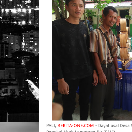
PALI,
BERITA-ONE.COM
- Dayat asal Desa