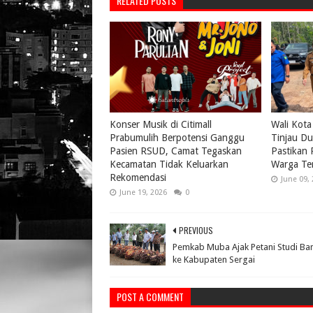
RELATED POSTS
Konser Musik di Citimall
Wali Kota
Prabumulih Berpotensi Ganggu
Tinjau Du
Pasien RSUD, Camat Tegaskan
Pastikan
Kecamatan Tidak Keluarkan
Warga Te
Rekomendasi
June 09,
June 19, 2026
0
PREVIOUS
Pemkab Muba Ajak Petani Studi Ba
ke Kabupaten Sergai
POST A COMMENT