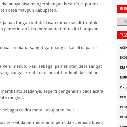
g dia punya bisa mengembangan kreatifitas potensi
BLO
patan desa maupun Kabupaten.
erjainan tangan untuk hiasan rumah sendiri. untuk
un pemerintah bisa membantu tentu kita harapkan
TAG
buat miniatur sangat gampang sekali di dapat di
ACE
EKO
a Peru menuturkan, sebagai pemerintah desa sangat
KRI
 yang sangat kreatif dan inovatif terlebih berbahan
MUB
OKU
ru membantu seadanya, seperti pengenalan pada acara
 kita rangkul.
PEM
PID
un sebagai cindra mata Kabupaten PALi.
RED
inas terkait dapat membantu pemuda - pemuda kreatif