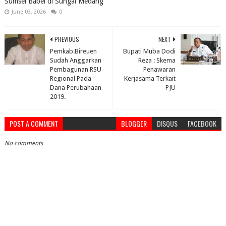
Sumsel Babel di Sungai Medang
June 03, 2026
0
PREVIOUS
NEXT
Pemkab.Bireuen
Bupati Muba Dodi
Sudah Anggarkan
Reza : Skema
Pembagunan RSU
Penawaran
Regional Pada
Kerjasama Terkait
Dana Perubahaan
PJU
2019.
POST A COMMENT
BLOGGER
DISQUS
FACEBOOK
No comments