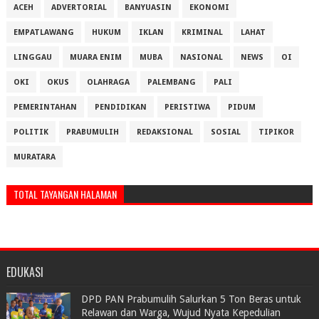
ACEH
ADVERTORIAL
BANYUASIN
EKONOMI
EMPATLAWANG
HUKUM
IKLAN
KRIMINAL
LAHAT
LINGGAU
MUARA ENIM
MUBA
NASIONAL
NEWS
OI
OKI
OKUS
OLAHRAGA
PALEMBANG
PALI
PEMERINTAHAN
PENDIDIKAN
PERISTIWA
PIDUM
POLITIK
PRABUMULIH
REDAKSIONAL
SOSIAL
TIPIKOR
MURATARA
TOTAL TAYANGAN HALAMAN
EDUKASI
DPD PAN Prabumulih Salurkan 5 Ton Beras untuk
Relawan dan Warga, Wujud Nyata Kepedulian