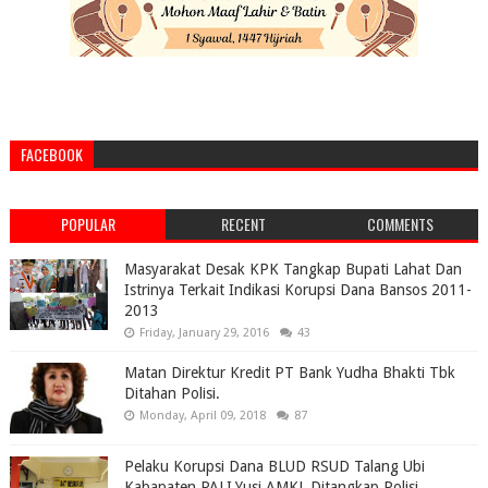
FACEBOOK
POPULAR
RECENT
COMMENTS
Masyarakat Desak KPK Tangkap Bupati Lahat Dan
Istrinya Terkait Indikasi Korupsi Dana Bansos 2011-
2013
Friday, January 29, 2016
43
Matan Direktur Kredit PT Bank Yudha Bhakti Tbk
Ditahan Polisi.
Monday, April 09, 2018
87
Pelaku Korupsi Dana BLUD RSUD Talang Ubi
Kabapaten PALI,Yusi AMKL Ditangkap Polisi