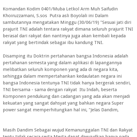
Komandan Kodim 0401/Muba Letkol Arm Muh Saifudin
Khoiruzzamani, S.sos Putra asli Boyolali ini Dalam
sambutannya mengatakan Minggu (30/06/19) "Sesuai jati diri
prajurit TNI adalah tentara rakyat dimana seluruh prajurit TNI
berasal dari rakyat dan nantinya juga akan kembali kepada
rakyat yang bertindak sebagai ibu kandung TNI.
Disamping itu Doktrin pertahanan bangsa Indonesia adalah
pertahanan semesta yang dalam aplikasi di lapangannya
melibatkan seluruh komponen yang ada di negara kita,
sehingga dalam mempertahankan kedaulatan negara ini
bangsa Indonesia tentunya TNI tidak hanya bergerak sendiri,
TNI bersama - sama dengan rakyat Itu Indah, beserta
Komponen pendukung dan cadangan yang ada akan menjadi
kekuatan yang sangat dahsyat yang bahkan negara Super
power sangat memperhitungkan hal ini, "Jelas Dandim,
Masih Dandim Sebagai wujud Kemanunggalan TNI dan Rakyat
tentu tidak secara serta Merta dapat diwujudkan hanya pada