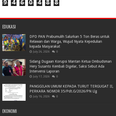
9
4
6
0
4
8
8
EDUKASI
DPD PAN Prabumulih Salurkan 5 Ton Beras untuk
Relawan dan Warga, Wujud Nyata Kepedulian
kepada Masyarakat
July 26, 2026
0
Sidang Dugaan Korupsi Mantan Ketua Ombudsman
Hery Susanto Kembali Digelar, Saksi Sebut Ada
Intervensi Laporan
July 17, 2026
0
PANGGILAN UMUM KEPADA TURUT TERGUGAT II,
PERKARA NOMOR 35/Pdt.G/2026/PN Llg
July 16, 2026
0
EKONOMI