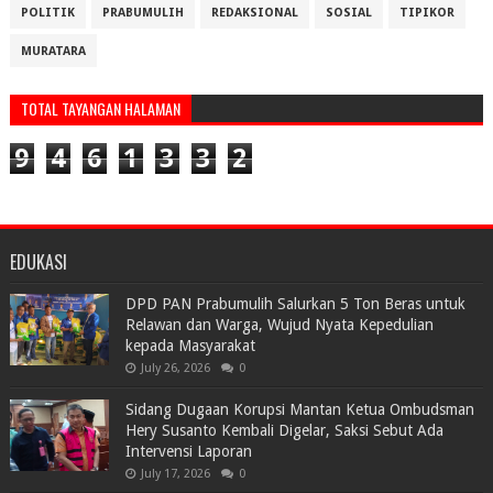
POLITIK
PRABUMULIH
REDAKSIONAL
SOSIAL
TIPIKOR
MURATARA
TOTAL TAYANGAN HALAMAN
9
4
6
1
3
3
2
EDUKASI
DPD PAN Prabumulih Salurkan 5 Ton Beras untuk
Relawan dan Warga, Wujud Nyata Kepedulian
kepada Masyarakat
July 26, 2026
0
Sidang Dugaan Korupsi Mantan Ketua Ombudsman
Hery Susanto Kembali Digelar, Saksi Sebut Ada
Intervensi Laporan
July 17, 2026
0