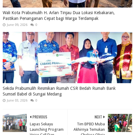
Wali Kota Prabumulih H. Arlan Tinjau Dua Lokasi Kebakaran,
Pastikan Penanganan Cepat bagi Warga Terdampak
June 09, 2026
0
Sekda Prabumulih Resmikan Rumah CSR Bedah Rumah Bank
Sumsel Babel di Sungai Medang
June 03, 2026
0
PREVIOUS
NEXT
Lapas Sekayu
Tim BPBD Muba
Launching Program
Akhirnya Temukan
Voice Call Dan
Chelsea Olivia