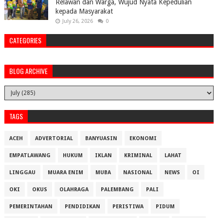
Relawan dan Warga, Wujud Nyata Kepedulian
kepada Masyarakat
July 26, 2026
0
CATEGORIES
BLOG ARCHIVE
TAGS
ACEH
ADVERTORIAL
BANYUASIN
EKONOMI
EMPATLAWANG
HUKUM
IKLAN
KRIMINAL
LAHAT
LINGGAU
MUARA ENIM
MUBA
NASIONAL
NEWS
OI
OKI
OKUS
OLAHRAGA
PALEMBANG
PALI
PEMERINTAHAN
PENDIDIKAN
PERISTIWA
PIDUM