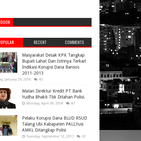
EBOOK
POPULAR
RECENT
COMMENTS
Masyarakat Desak KPK Tangkap
Bupati Lahat Dan Istrinya Terkait
Indikasi Korupsi Dana Bansos
2011-2013
ay, January 29, 2016
43
Matan Direktur Kredit PT Bank
Yudha Bhakti Tbk Ditahan Polisi.
Monday, April 09, 2018
87
Pelaku Korupsi Dana BLUD RSUD
Talang Ubi Kabapaten PALI,Yusi
AMKL Ditangkap Polisi
Tuesday, September 12, 2017
32