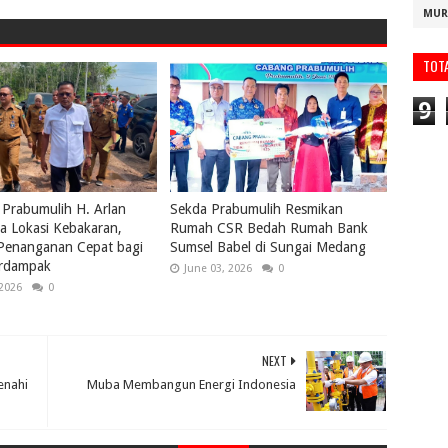
MUR
TOT
9
 Prabumulih H. Arlan
Sekda Prabumulih Resmikan
a Lokasi Kebakaran,
Rumah CSR Bedah Rumah Bank
 Penanganan Cepat bagi
Sumsel Babel di Sungai Medang
rdampak
June 03, 2026
0
 2026
0
NEXT
enahi
Muba Membangun Energi Indonesia