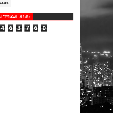
ATARA
AL TAYANGAN HALAMAN
4
6
3
7
6
0