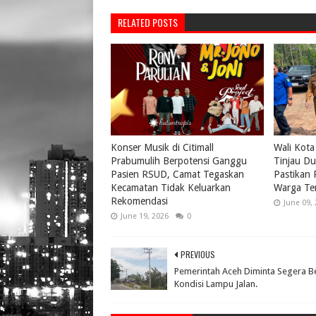
RELATED POSTS
Konser Musik di Citimall
Wali Kota
Prabumulih Berpotensi Ganggu
Tinjau Du
Pasien RSUD, Camat Tegaskan
Pastikan
Kecamatan Tidak Keluarkan
Warga Te
Rekomendasi
June 09,
June 19, 2026
0
PREVIOUS
Pemerintah Aceh Diminta Segera B
Kondisi Lampu Jalan.