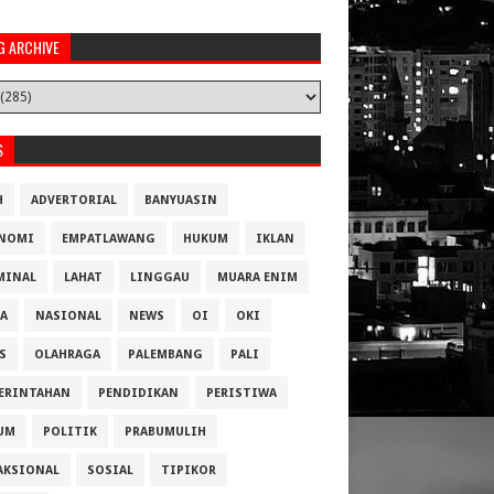
G ARCHIVE
S
H
ADVERTORIAL
BANYUASIN
NOMI
EMPATLAWANG
HUKUM
IKLAN
MINAL
LAHAT
LINGGAU
MUARA ENIM
A
NASIONAL
NEWS
OI
OKI
S
OLAHRAGA
PALEMBANG
PALI
ERINTAHAN
PENDIDIKAN
PERISTIWA
UM
POLITIK
PRABUMULIH
AKSIONAL
SOSIAL
TIPIKOR