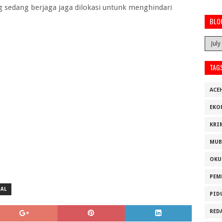
g sedang berjaga jaga dilokasi untunk menghindari
BLO
TAG
ACE
EKO
KRI
MUB
OKU
PEM
IAL
PID
RED