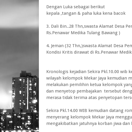
Dengan Luka sebagai berikut
kepala ,tangan & paha luka kena bacok
3. Dali Bin..28 Thn,swasta Alamat Desa 
Rs.Penawar Medika Tulang Bawang )
4. Jeman (32 Thn,)swasta Alamat Desa P
Kondisi Kritis dirawat di Rs.Penawar Medi
Kronologis kejadian Sekira Pkl.10.00 wib
wilayah kelompok Mekar Jaya kemudian ma
melakukan pemilihin ketua kelompok ya
dan menyetop pembajakan tersebut denga
merasa tidak terima atas penyetopan ters
Sekira Pkl.14.00 WIB kemudian datang ro
menyerang kelompok Mekar Jaya mengguna
mengakibatkan jatuhnya korban jiwa dan k