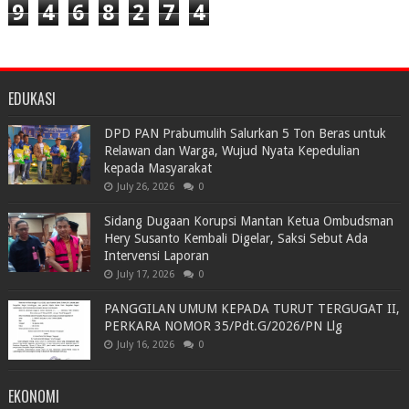
9
4
6
8
2
7
4
EDUKASI
DPD PAN Prabumulih Salurkan 5 Ton Beras untuk
Relawan dan Warga, Wujud Nyata Kepedulian
kepada Masyarakat
July 26, 2026
0
Sidang Dugaan Korupsi Mantan Ketua Ombudsman
Hery Susanto Kembali Digelar, Saksi Sebut Ada
Intervensi Laporan
July 17, 2026
0
PANGGILAN UMUM KEPADA TURUT TERGUGAT II,
PERKARA NOMOR 35/Pdt.G/2026/PN Llg
July 16, 2026
0
EKONOMI