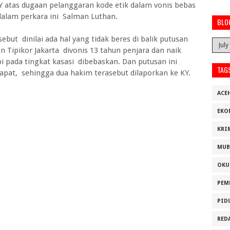
 atas dugaan pelanggaran kode etik dalam vonis bebas
alam perkara ini Salman Luthan.
BLO
but dinilai ada hal yang tidak beres di balik putusan
 Tipikor Jakarta divonis 13 tahun penjara dan naik
pi pada tingkat kasasi dibebaskan. Dan putusan ini
TAG
dapat, sehingga dua hakim terasebut dilaporkan ke KY.
ACE
EKO
KRI
MUB
OKU
PEM
PID
RED