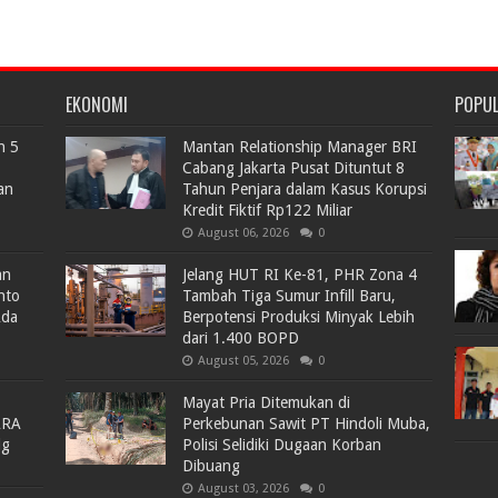
EKONOMI
POPU
n 5
Mantan Relationship Manager BRI
Cabang Jakarta Pusat Dituntut 8
an
Tahun Penjara dalam Kasus Korupsi
Kredit Fiktif Rp122 Miliar
August 06, 2026
0
an
Jelang HUT RI Ke-81, PHR Zona 4
nto
Tambah Tiga Sumur Infill Baru,
Ada
Berpotensi Produksi Minyak Lebih
dari 1.400 BOPD
August 05, 2026
0
Mayat Pria Ditemukan di
ARA
Perkebunan Sawit PT Hindoli Muba,
lg
Polisi Selidiki Dugaan Korban
Dibuang
August 03, 2026
0