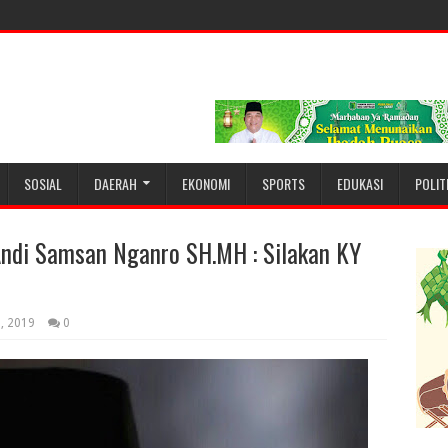
SOSIAL
DAERAH
EKONOMI
SPORTS
EDUKASI
POLIT
ndi Samsan Nganro SH.MH : Silakan KY
9, 2019
0