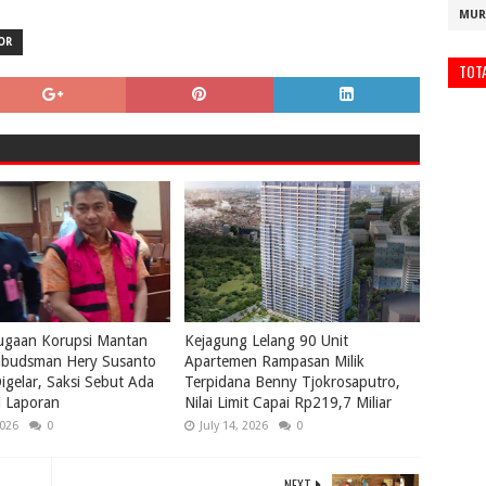
MUR
OR
TOT
ugaan Korupsi Mantan
Kejagung Lelang 90 Unit
budsman Hery Susanto
Apartemen Rampasan Milik
igelar, Saksi Sebut Ada
Terpidana Benny Tjokrosaputro,
i Laporan
Nilai Limit Capai Rp219,7 Miliar
2026
0
July 14, 2026
0
NEXT