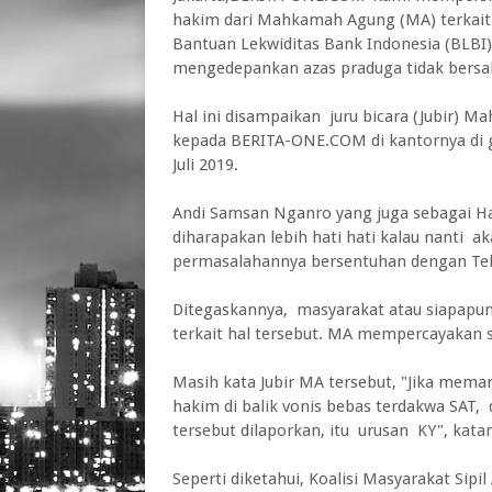
hakim dari Mahkamah Agung (MA) terkai
Bantuan Lekwiditas Bank Indonesia (BLBI)
mengedepankan azas praduga tidak bersa
Hal ini disampaikan juru bicara (Jubir)
kepada BERITA-ONE.COM di kantornya di g
Juli 2019.
Andi Samsan Nganro yang juga sebagai Ha
diharapakan lebih hati hati kalau nanti 
permasalahannya bersentuhan dengan Teks
Ditegaskannya, masyarakat atau siapapu
terkait hal tersebut. MA mempercayakan 
Masih kata Jubir MA tersebut, "Jika mema
hakim di balik vonis bebas terdakwa SAT
tersebut dilaporkan, itu urusan KY", kata
Seperti diketahui, Koalisi Masyarakat Si