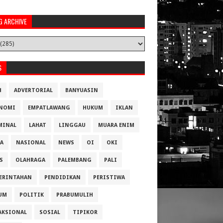
G ARCHIVE
S
H
ADVERTORIAL
BANYUASIN
NOMI
EMPATLAWANG
HUKUM
IKLAN
MINAL
LAHAT
LINGGAU
MUARA ENIM
A
NASIONAL
NEWS
OI
OKI
S
OLAHRAGA
PALEMBANG
PALI
ERINTAHAN
PENDIDIKAN
PERISTIWA
UM
POLITIK
PRABUMULIH
AKSIONAL
SOSIAL
TIPIKOR