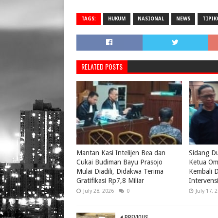
TAGS:
HUKUM
NASIONAL
NEWS
TIPIK
RELATED POSTS
Mantan Kasi Intelijen Bea dan
Sidang D
Cukai Budiman Bayu Prasojo
Ketua Om
Mulai Diadili, Didakwa Terima
Kembali D
Gratifikasi Rp7,8 Miliar
Intervens
July 28, 2026
0
July 17, 
PREVIOUS