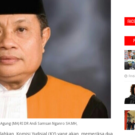
FAC
Frid
h Agung (MA) RI DR Andi Samsan Nganro SH.MH,
hkan Komisi Yudisial (KY) yang akan memeriksa dua