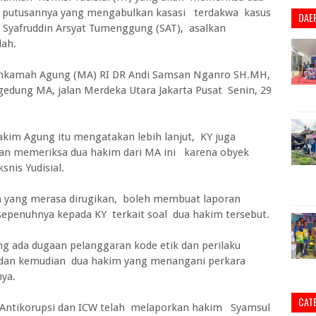
t putusannya yang mengabulkan kasasi terdakwa kasus
DAE
 Syafruddin Arsyat Tumenggung (SAT), asalkan
lah.
 Mahkamah Agung (MA) RI DR Andi Samsan Nganro SH.MH,
edung MA, jalan Merdeka Utara Jakarta Pusat Senin, 29
kim Agung itu mengatakan lebih lanjut, KY juga
akan memeriksa dua hakim dari MA ini karena obyek
nis Yudisial.
n yang merasa dirugikan, boleh membuat laporan
sepenuhnya kepada KY terkait soal dua hakim tersebut.
ng ada dugaan pelanggaran kode etik dan perilaku
, dan kemudian dua hakim yang menangani perkara
nya.
CAT
pil Antikorupsi dan ICW telah melaporkan hakim Syamsul