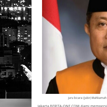
juru bicara (Jubir) Mahkama
Jakarta,BERITA-ONE.COM-Kami mempersila