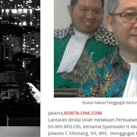
Kuasa Hukum Penggugat Harton
Jakarta,
BERITA-ONE.COM
Lantaran dinilai telah melakuan Perbua
SH.MH.MSI.CBL bersama Syamsudin H Abas
Julianto C Sihotang, SH, MH, menggugat B