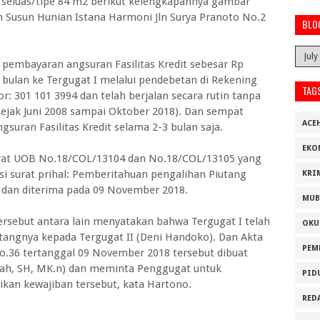
g seluas/tipe 84 m2 berikut kelengkapannya gambar
ah Susun Hunian Istana Harmoni Jln Surya Pranoto No.2
BLO
embayaran angsuran Fasilitas Kredit sebesar Rp
 bulan ke Tergugat I melalui pendebetan di Rekening
TAG
301 101 3994 dan telah berjalan secara rutin tanpa
ejak Juni 2008 sampai Oktober 2018). Dan sempat
ACE
ran Fasilitas Kredit selama 2-3 bulan saja.
EKO
surat UOB No.18/COL/13104 dan No.18/COL/13105 yang
i surat prihal: Pemberitahuan pengalihan Piutang
KRI
 dan diterima pada 09 November 2018.
MUB
tersebut antara lain menyatakan bahwa Tergugat I telah
OKU
tangnya kepada Tergugat II (Deni Handoko). Dan Akta
PEM
o.36 tertanggal 09 November 2018 tersebut dibuat
idah, SH, MK.n) dan meminta Penggugat untuk
PID
kan kewajiban tersebut, kata Hartono.
RED