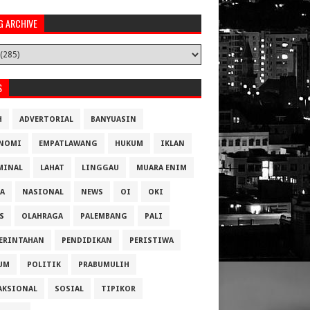
G ARCHIVE
S
H
ADVERTORIAL
BANYUASIN
NOMI
EMPATLAWANG
HUKUM
IKLAN
MINAL
LAHAT
LINGGAU
MUARA ENIM
A
NASIONAL
NEWS
OI
OKI
S
OLAHRAGA
PALEMBANG
PALI
ERINTAHAN
PENDIDIKAN
PERISTIWA
UM
POLITIK
PRABUMULIH
AKSIONAL
SOSIAL
TIPIKOR