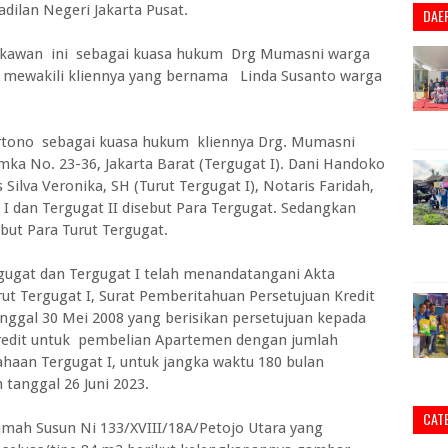
dilan Negeri Jakarta Pusat.
DAE
 kawan ini sebagai kuasa hukum Drg Mumasni warga
a mewakili kliennya yang bernama Linda Susanto warga
rtono sebagai kuasa hukum kliennya Drg. Mumasni
a No. 23-36, Jakarta Barat (Tergugat I). Dani Handoko
 Silva Veronika, SH (Turut Tergugat I), Notaris Faridah,
at I dan Tergugat II disebut Para Tergugat. Sedangkan
ebut Para Turut Tergugat.
ggugat dan Tergugat I telah menandatangani Akta
ut Tergugat I, Surat Pemberitahuan Persetujuan Kredit
nggal 30 Mei 2008 yang berisikan persetujuan kepada
kredit untuk pembelian Apartemen dengan jumlah
haan Tergugat I, untuk jangka waktu 180 bulan
 tanggal 26 Juni 2023.
CAT
Rumah Susun Ni 133/XVIII/18A/Petojo Utara yang