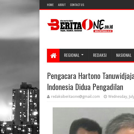
HOME
ABOUT
CONTACT US
REGIONAL
REDAKSI
NASIONAL
Pengacara Hartono Tanuwidja
Indonesia Didua Pengadilan
redaksiberitaone@gmail.com
Wednesday, Jul