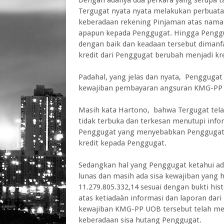
Tergugat nyata nyata melakukan perbua
keberadaan rekening Pinjaman atas nama
apapun kepada Penggugat. Hingga Penggu
dengan baik dan keadaan tersebut dimanfaa
kredit dari Penggugat berubah menjadi kr
Padahal, yang jelas dan nyata, Penggugat
kewajiban pembayaran angsuran KMG-PP U
Masih kata Hartono, bahwa Tergugat tela
tidak terbuka dan terkesan menutupi inf
Penggugat yang menyebabkan Penggugat 
kredit kepada Penggugat.
Sedangkan hal yang Penggugat ketahui ad
lunas dan masih ada sisa kewajiban yang h
11.279.805.332,14 sesuai dengan bukti hi
atas ketiadaàn informasi dan laporan dar
kewajiban KMG-PP UOB tersebut telah men
keberadaan sisa hutang Penggugat.