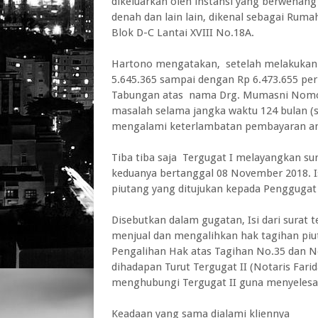
dikeluarkan oleh instansi yang berwenan
denah dan lain lain, dikenal sebagai Rum
Blok D-C Lantai XVIII No.18A.
Hartono mengatakan, setelah melakukan p
5.645.365 sampai dengan Rp 6.473.655 per
Tabungan atas nama Drg. Mumasni Nomor: 
masalah selama jangka waktu 124 bulan (s
mengalami keterlambatan pembayaran angsu
Tiba tiba saja Tergugat I melayangkan 
keduanya bertanggal 08 November 2018. Is
piutang yang ditujukan kepada Penggugat
Disebutkan dalam gugatan, Isi dari surat 
menjual dan mengalihkan hak tagihan piu
Pengalihan Hak atas Tagihan No.35 dan N
dihadapan Turut Tergugat II (Notaris Far
menghubungi Tergugat II guna menyelesai
Keadaan yang sama dialami kliennya