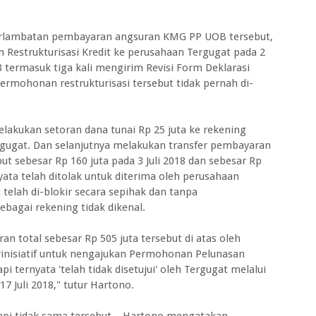
terlambatan pembayaran angsuran KMG PP UOB tersebut,
estrukturisasi Kredit ke perusahaan Tergugat pada 2
 termasuk tiga kali mengirim Revisi Form Deklarasi
permohonan restrukturisasi tersebut tidak pernah di-
lakukan setoran dana tunai Rp 25 juta ke rekening
gugat. Dan selanjutnya melakukan transfer pembayaran
 sebesar Rp 160 juta pada 3 Juli 2018 dan sebesar Rp
rnyata telah ditolak untuk diterima oleh perusahaan
telah di-blokir secara sepihak dan tanpa
bagai rekening tidak dikenal.
n total sebesar Rp 505 juta tersebut di atas oleh
inisiatif untuk nengajukan Permohonan Pelunasan
pi ternyata 'telah tidak disetujui' oleh Tergugat melalui
 Juli 2018," tutur Hartono.
api tidak sama tersebut, Hartono mengatakan,