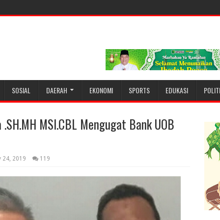
SOSIAL
DAERAH
EKONOMI
SPORTS
EDUKASI
POLIT
ja .SH.MH MSI.CBL Mengugat Bank UOB
y 24, 2019
119