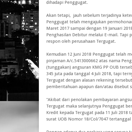
dihadapi Penggugat.
Akan tetapi, jauh sebelum terjadinya ke
Penggugat telah mengajukan permohonan R
Maret 2017 sampai dengan 19 Januari 2018
Penghasilan Debitur melalui E-mail. Tapi 
respon oleh perusahaan Tergugat.
Kemudian 12 Juni 2018 Penggugat telah me
pinjaman A/c.5413000662 atas nama Peng
(tunggakan) angsuran KMG PP OUB tersebut
345 juta pada tanggal 4 Juli 2018, tapi te
Tergugat dengan alasan rekening tersebut 
pemberitahuan apapun dan/atau disebut se
"Akibat dari penolakan pembayaran angsura
Tergugat maka selanjutnya Penggugat ber
Kredit kepada Tergugat pada 11 Juli 2018 ta
surat UOB Nomor 18/Col/7047 tertanggal 17
Dengan adanya dua perkara yang serupa t