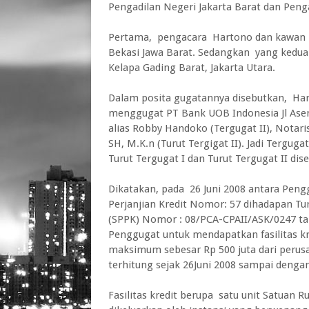
Pengadilan Negeri Jakarta Barat dan Penga
Pertama, pengacara Hartono dan kawan
Bekasi Jawa Barat. Sedangkan yang kedu
Kelapa Gading Barat, Jakarta Utara.
Dalam posita gugatannya disebutkan, Ha
menggugat PT Bank UOB Indonesia Jl Asemk
alias Robby Handoko (Tergugat II), Notaris
SH, M.K.n (Turut Tergigat II). Jadi Tergug
Turut Tergugat I dan Turut Tergugat II dis
Dikatakan, pada 26 Juni 2008 antara Pen
Perjanjian Kredit Nomor: 57 dihadapan Tur
(SPPK) Nomor : 08/PCA-CPAII/ASK/0247 ta
Penggugat untuk mendapatkan fasilitas 
maksimum sebesar Rp 500 juta dari perusa
terhitung sejak 26Juni 2008 sampai dengan
Fasilitas kredit berupa satu unit Satuan 