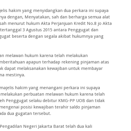
is hakim yang menyidangkan dua perkara ini supaya
ya dengan, Menyatakan, sah dan berharga semua alat
sah menurut hukum Akta Perjanjuan Kredit No.8 jo Akta
ertanggal 3 Agustus 2015 antara Penggugat dan
rgugat beserta dengan segala akibat hukumnya yang
an melawan hukum karena telah melakukan
mberitahuan apapun terhadap rekening pinjaman atas
ak dapat melaksanakan kewajiban untuk membayar
a mestinya.
jelis hakim yang menangani perkara ini supaya
 melakukan perbuatan melawan hukum karena telah
eh Penggugat selaku debitur KMG-PP UOB dan tidak
mengenai posisi kewajiban terahir saldo pinjaman
ada dua gugatan tersebut.
engadilan Negeri Jakarta Barat telah dua kali