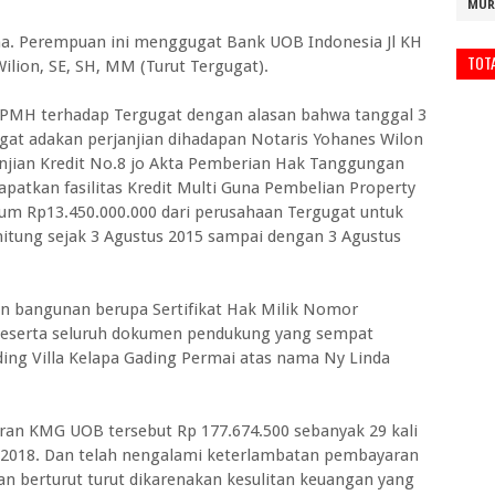
MUR
ma. Perempuan ini menggugat Bank UOB Indonesia Jl KH
TOT
ilion, SE, SH, MM (Turut Tergugat).
PMH terhadap Tergugat dengan alasan bahwa tanggal 3
gat adakan perjanjian dihadapan Notaris Yohanes Wilon
njian Kredit No.8 jo Akta Pemberian Hak Tanggungan
atkan fasilitas Kredit Multi Guna Pembelian Property
 Rp13.450.000.000 dari perusahaan Tergugat untuk
hitung sejak 3 Agustus 2015 sampai dengan 3 Agustus
dan bangunan berupa Sertifikat Hak Milik Nomor
 beserta seluruh dokumen pendukung yang sempat
ding Villa Kelapa Gading Permai atas nama Ny Linda
an KMG UOB tersebut Rp 177.674.500 sebanyak 29 kali
 2018. Dan telah nengalami keterlambatan pembayaran
n berturut turut dikarenakan kesulitan keuangan yang