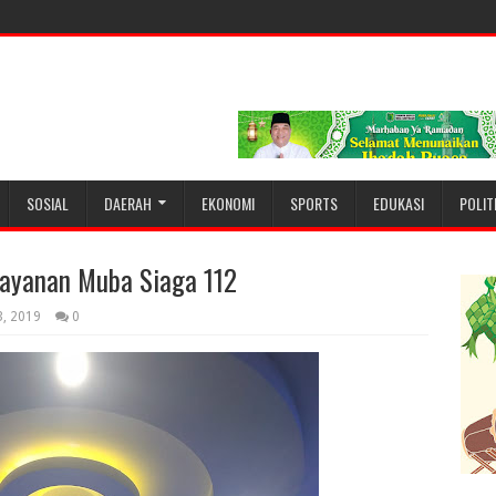
SOSIAL
DAERAH
EKONOMI
SPORTS
EDUKASI
POLIT
ayanan Muba Siaga 112
3, 2019
0