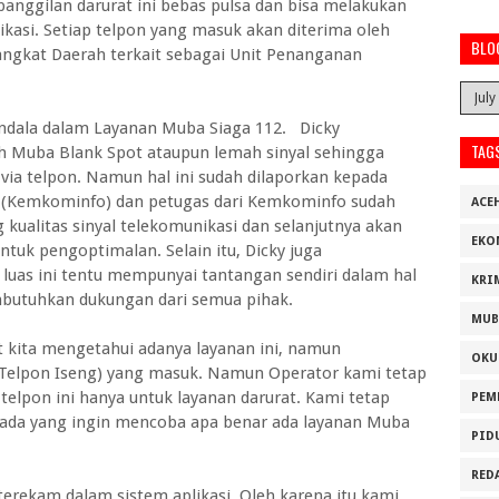
nggilan darurat ini bebas pulsa dan bisa melakukan
kasi. Setiap telpon yang masuk akan diterima oleh
BLO
angkat Daerah terkait sebagai Unit Penanganan
endala dalam Layanan Muba Siaga 112. Dicky
TAG
h Muba Blank Spot ataupun lemah sinyal sehingga
via telpon. Namun hal ini sudah dilaporkan kepada
 (Kemkominfo) dan petugas dari Kemkominfo sudah
ACE
ualitas sinyal telekomunikasi dan selanjutnya akan
EKO
tuk pengoptimalan. Selain itu, Dicky juga
uas ini tentu mempunyai tantangan sendiri dalam hal
KRI
butuhkan dukungan dari semua pihak.
MUB
t kita mengetahui adanya layanan ini, namun
OKU
(Telpon Iseng) yang masuk. Namun Operator kami tetap
elpon ini hanya untuk layanan darurat. Kami tetap
PEM
n ada yang ingin mencoba apa benar ada layanan Muba
PID
RED
erekam dalam sistem aplikasi. Oleh karena itu kami