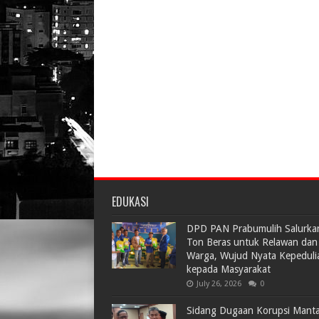
EDUKASI
DPD PAN Prabumulih Salurka
Ton Beras untuk Relawan dan
Warga, Wujud Nyata Kepeduli
kepada Masyarakat
July 26, 2026
0
Sidang Dugaan Korupsi Mant