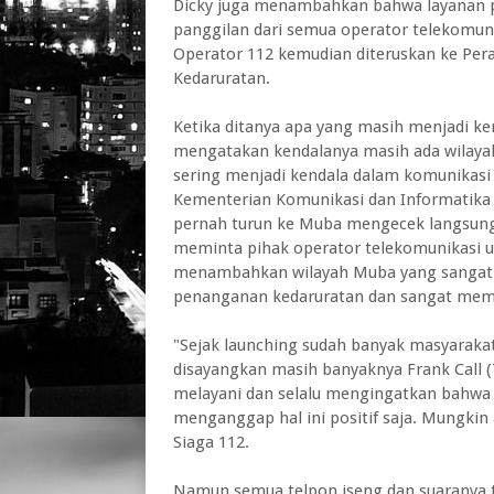
Dicky juga menambahkan bahwa layanan pa
panggilan dari semua operator telekomuni
Operator 112 kemudian diteruskan ke Per
Kedaruratan.
Ketika ditanya apa yang masih menjadi k
mengatakan kendalanya masih ada wilaya
sering menjadi kendala dalam komunikasi 
Kementerian Komunikasi dan Informatika
pernah turun ke Muba mengecek langsung k
meminta pihak operator telekomunikasi un
menambahkan wilayah Muba yang sangat l
penanganan kedaruratan dan sangat mem
"Sejak launching sudah banyak masyaraka
disayangkan masih banyaknya Frank Call 
melayani dan selalu mengingatkan bahwa t
menganggap hal ini positif saja. Mungki
Siaga 112.
Namun semua telpon iseng dan suaranya t