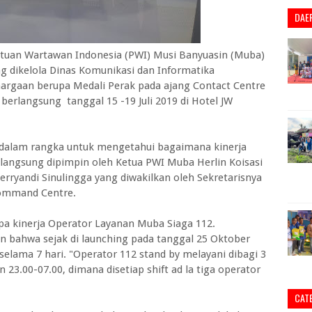
DAE
an Wartawan Indonesia (PWI) Musi Banyuasin (Muba)
 dikelola Dinas Komunikasi dan Informatika
argaan berupa Medali Perak pada ajang Contact Centre
 berlangsung tanggal 15 -19 Juli 2019 di Hotel JW
 dalam rangka untuk mengetahui bagaimana kinerja
langsung dipimpin oleh Ketua PWI Muba Herlin Koisasi
ryandi Sinulingga yang diwakilkan oleh Sekretarisnya
Command Centre.
apa kinerja Operator Layanan Muba Siaga 112.
 bahwa sejak di launching pada tanggal 25 Oktober
 selama 7 hari. "Operator 112 stand by melayani dibagi 3
an 23.00-07.00, dimana disetiap shift ad la tiga operator
CAT