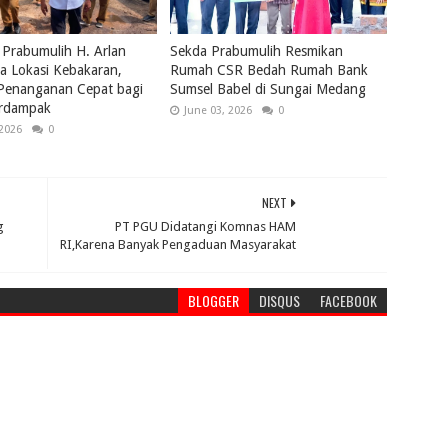
 Prabumulih H. Arlan
Sekda Prabumulih Resmikan
a Lokasi Kebakaran,
Rumah CSR Bedah Rumah Bank
 Penanganan Cepat bagi
Sumsel Babel di Sungai Medang
rdampak
June 03, 2026
0
 2026
0
NEXT
g
PT PGU Didatangi Komnas HAM
RI,Karena Banyak Pengaduan Masyarakat
BLOGGER
DISQUS
FACEBOOK