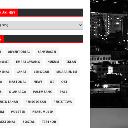
G ARCHIVE
S
H
ADVERTORIAL
BANYUASIN
NOMI
EMPATLAWANG
HUKUM
IKLAN
MINAL
LAHAT
LINGGAU
MUARA ENIM
A
NASIONAL
NEWS
OI
OKI
S
OLAHRAGA
PALEMBANG
PALI
ERINTAHAN
PENDIDIKAN
PERISTIWA
UM
POLITIK
PRABUMULIH
AKSIONAL
SOSIAL
TIPIKOR