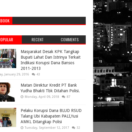
EBOOK
POPULAR
RECENT
COMMENTS
Masyarakat Desak KPK Tangkap
Bupati Lahat Dan Istrinya Terkait
Indikasi Korupsi Dana Bansos
2011-2013
ay, January 29, 2016
43
Matan Direktur Kredit PT Bank
Yudha Bhakti Tbk Ditahan Polisi.
Monday, April 09, 2018
87
Pelaku Korupsi Dana BLUD RSUD
Talang Ubi Kabapaten PALI,Yusi
AMKL Ditangkap Polisi
Tuesday, September 12, 2017
32