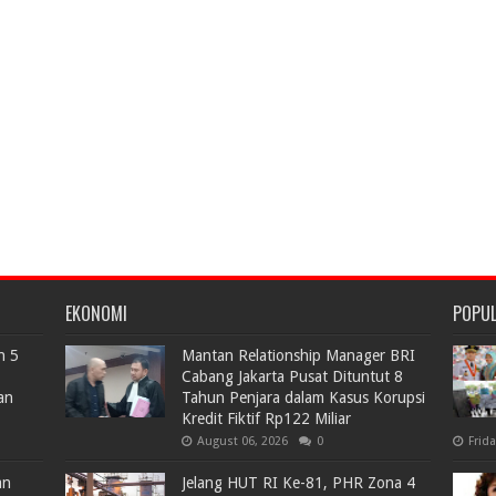
EKONOMI
POPU
n 5
Mantan Relationship Manager BRI
Cabang Jakarta Pusat Dituntut 8
an
Tahun Penjara dalam Kasus Korupsi
Kredit Fiktif Rp122 Miliar
August 06, 2026
0
Frid
an
Jelang HUT RI Ke-81, PHR Zona 4