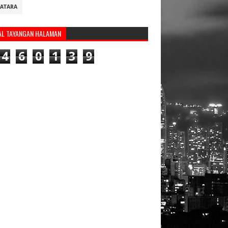
ATARA
AL TAYANGAN HALAMAN
4
6
0
1
3
9