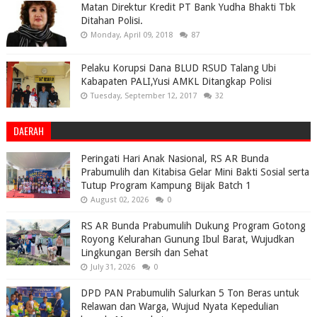
Matan Direktur Kredit PT Bank Yudha Bhakti Tbk
Ditahan Polisi.
Monday, April 09, 2018
87
Pelaku Korupsi Dana BLUD RSUD Talang Ubi
Kabapaten PALI,Yusi AMKL Ditangkap Polisi
Tuesday, September 12, 2017
32
DAERAH
Peringati Hari Anak Nasional, RS AR Bunda
Prabumulih dan Kitabisa Gelar Mini Bakti Sosial serta
Tutup Program Kampung Bijak Batch 1
August 02, 2026
0
RS AR Bunda Prabumulih Dukung Program Gotong
Royong Kelurahan Gunung Ibul Barat, Wujudkan
Lingkungan Bersih dan Sehat
July 31, 2026
0
DPD PAN Prabumulih Salurkan 5 Ton Beras untuk
Relawan dan Warga, Wujud Nyata Kepedulian