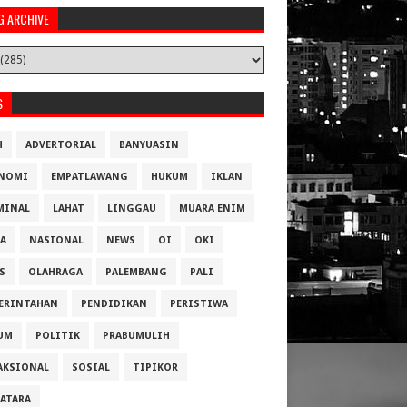
G ARCHIVE
S
H
ADVERTORIAL
BANYUASIN
NOMI
EMPATLAWANG
HUKUM
IKLAN
MINAL
LAHAT
LINGGAU
MUARA ENIM
A
NASIONAL
NEWS
OI
OKI
S
OLAHRAGA
PALEMBANG
PALI
ERINTAHAN
PENDIDIKAN
PERISTIWA
UM
POLITIK
PRABUMULIH
AKSIONAL
SOSIAL
TIPIKOR
ATARA