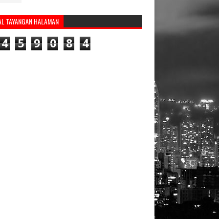
AL TAYANGAN HALAMAN
4
5
9
0
8
4