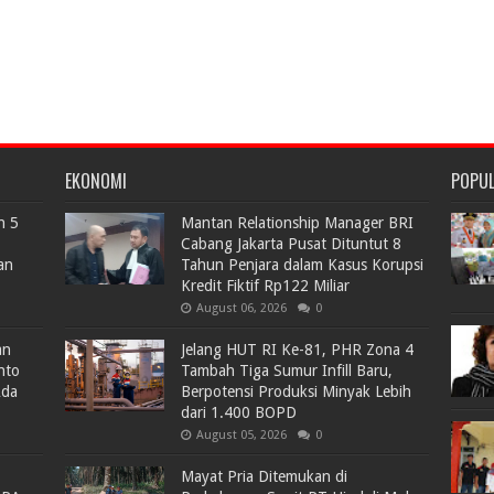
EKONOMI
POPU
n 5
Mantan Relationship Manager BRI
Cabang Jakarta Pusat Dituntut 8
an
Tahun Penjara dalam Kasus Korupsi
Kredit Fiktif Rp122 Miliar
August 06, 2026
0
an
Jelang HUT RI Ke-81, PHR Zona 4
nto
Tambah Tiga Sumur Infill Baru,
Ada
Berpotensi Produksi Minyak Lebih
dari 1.400 BOPD
August 05, 2026
0
Mayat Pria Ditemukan di