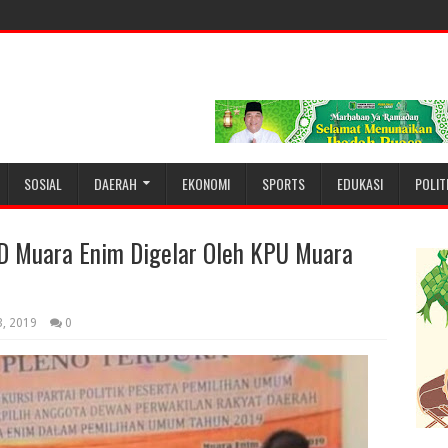
SOSIAL
DAERAH
EKONOMI
SPORTS
EDUKASI
POLIT
D Muara Enim Digelar Oleh KPU Muara
3, 2019
0