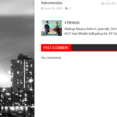
Rekomendasi
June 09,
June 19, 2026
0
PREVIOUS
Wabup Muara Enim H. Juarsah, SH H
HUT Hari Bhakti Adhyaksa Ke-59 T
POST A COMMENT
No comments