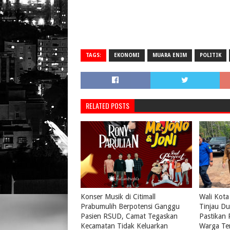
TAGS:
EKONOMI
MUARA ENIM
POLITIK
RELATED POSTS
Konser Musik di Citimall
Wali Kota
Prabumulih Berpotensi Ganggu
Tinjau Du
Pasien RSUD, Camat Tegaskan
Pastikan
Kecamatan Tidak Keluarkan
Warga Te