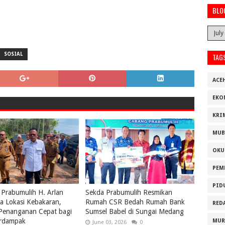
BLO
SOSIAL
TAG
ACE
EKO
KRI
MUB
OKU
PEM
PID
 Prabumulih H. Arlan
Sekda Prabumulih Resmikan
a Lokasi Kebakaran,
Rumah CSR Bedah Rumah Bank
RED
 Penanganan Cepat bagi
Sumsel Babel di Sungai Medang
rdampak
MUR
June 03, 2026
0