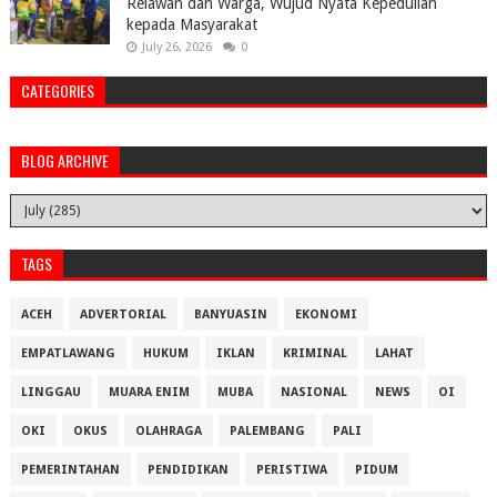
Relawan dan Warga, Wujud Nyata Kepedulian
kepada Masyarakat
July 26, 2026
0
CATEGORIES
BLOG ARCHIVE
TAGS
ACEH
ADVERTORIAL
BANYUASIN
EKONOMI
EMPATLAWANG
HUKUM
IKLAN
KRIMINAL
LAHAT
LINGGAU
MUARA ENIM
MUBA
NASIONAL
NEWS
OI
OKI
OKUS
OLAHRAGA
PALEMBANG
PALI
PEMERINTAHAN
PENDIDIKAN
PERISTIWA
PIDUM