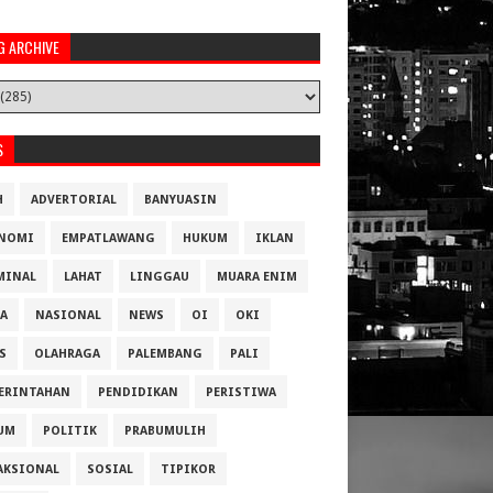
G ARCHIVE
S
H
ADVERTORIAL
BANYUASIN
NOMI
EMPATLAWANG
HUKUM
IKLAN
MINAL
LAHAT
LINGGAU
MUARA ENIM
A
NASIONAL
NEWS
OI
OKI
S
OLAHRAGA
PALEMBANG
PALI
ERINTAHAN
PENDIDIKAN
PERISTIWA
UM
POLITIK
PRABUMULIH
AKSIONAL
SOSIAL
TIPIKOR