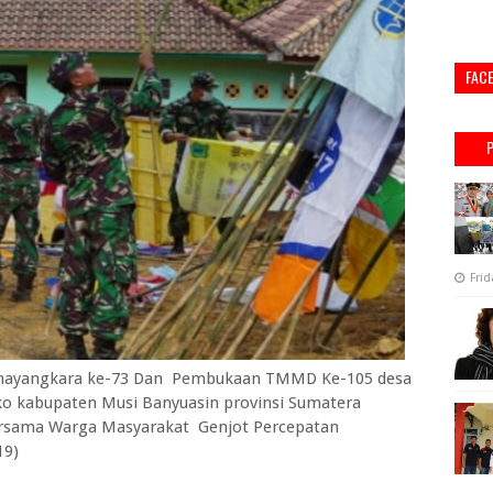
FAC
Frid
ayangkara ke-73 Dan Pembukaan TMMD Ke-105 desa
eko kabupaten Musi Banyuasin provinsi Sumatera
ersama Warga Masyarakat Genjot Percepatan
19)