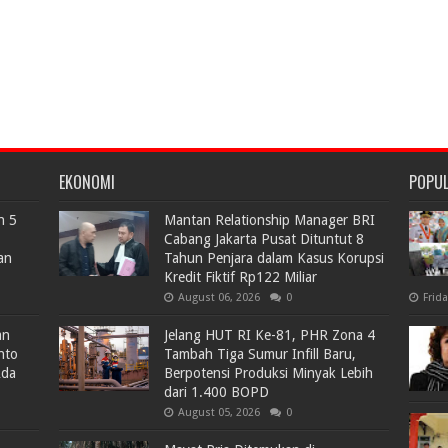
EKONOMI
POPU
n 5
Mantan Relationship Manager BRI
Cabang Jakarta Pusat Dituntut 8
an
Tahun Penjara dalam Kasus Korupsi
Kredit Fiktif Rp122 Miliar
August 06, 2026
0
Frid
an
Jelang HUT RI Ke-81, PHR Zona 4
nto
Tambah Tiga Sumur Infill Baru,
Ada
Berpotensi Produksi Minyak Lebih
dari 1.400 BOPD
August 05, 2026
0