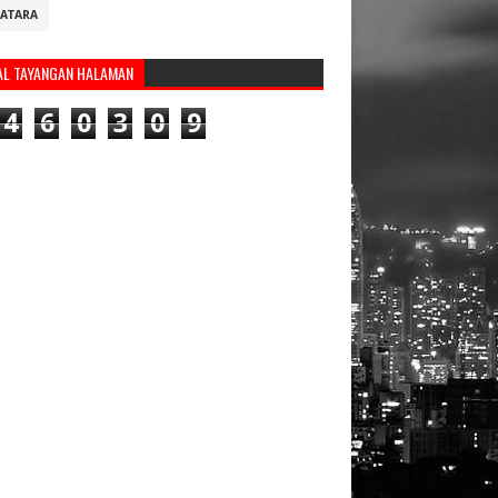
ATARA
AL TAYANGAN HALAMAN
4
6
0
3
0
9