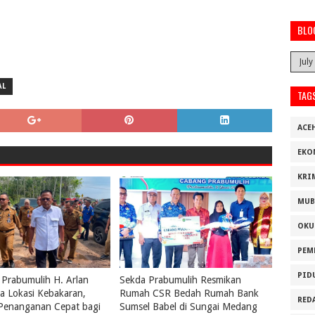
BLO
AL
TAG
ACE
EKO
KRI
MUB
OKU
PEM
PID
 Prabumulih H. Arlan
Sekda Prabumulih Resmikan
a Lokasi Kebakaran,
Rumah CSR Bedah Rumah Bank
RED
 Penanganan Cepat bagi
Sumsel Babel di Sungai Medang