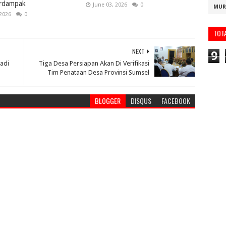
rdampak
June 03, 2026
0
MUR
 2026
0
TOT
NEXT
9
adi
Tiga Desa Persiapan Akan Di Verifikasi
Tim Penataan Desa Provinsi Sumsel
BLOGGER
DISQUS
FACEBOOK