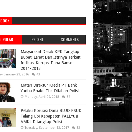
EBOOK
POPULAR
RECENT
COMMENTS
Masyarakat Desak KPK Tangkap
Bupati Lahat Dan Istrinya Terkait
Indikasi Korupsi Dana Bansos
2011-2013
ay, January 29, 2016
43
Matan Direktur Kredit PT Bank
Yudha Bhakti Tbk Ditahan Polisi.
Monday, April 09, 2018
87
Pelaku Korupsi Dana BLUD RSUD
Talang Ubi Kabapaten PALI,Yusi
AMKL Ditangkap Polisi
Tuesday, September 12, 2017
32