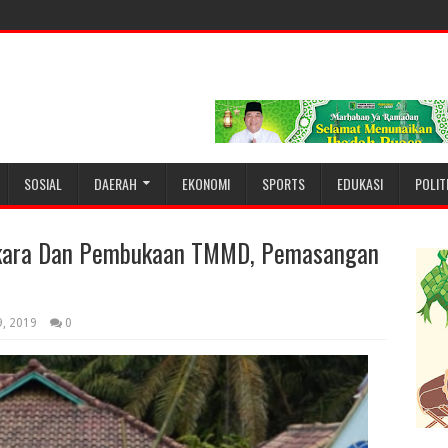
SOSIAL
DAERAH
EKONOMI
SPORTS
EDUKASI
POLIT
kara Dan Pembukaan TMMD, Pemasangan
9, 2019
0