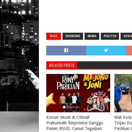
TAGS:
EKONOMI
MUBA
POLITIK
SOSI
RELATED POSTS
Konser Musik di Citimall
Wali Kota
Prabumulih Berpotensi Ganggu
Tinjau Du
Pasien RSUD, Camat Tegaskan
Pastikan