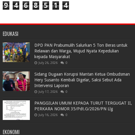
9
4
6
8
5
1
4
EDUKASI
DPD PAN Prabumulih Salurkan 5 Ton Beras untuk
Relawan dan Warga, Wujud Nyata Kepedulian
kepada Masyarakat
July 26, 2026
0
Sidang Dugaan Korupsi Mantan Ketua Ombudsman
Hery Susanto Kembali Digelar, Saksi Sebut Ada
Intervensi Laporan
July 17, 2026
0
PANGGILAN UMUM KEPADA TURUT TERGUGAT II,
PERKARA NOMOR 35/Pdt.G/2026/PN Llg
July 16, 2026
0
EKONOMI