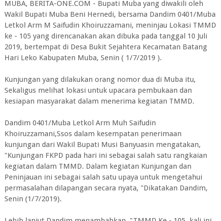
MUBA, BERITA-ONE.COM - Bupati Muba yang diwakili oleh
Wakil Bupati Muba Beni Hernedi, bersama Dandim 0401/Muba
Letkol Arm M Saifudin Khoiruzzamani, meninjau Lokasi TMMD
ke - 105 yang direncanakan akan dibuka pada tanggal 10 Juli
2019, bertempat di Desa Bukit Sejahtera Kecamatan Batang
Hari Leko Kabupaten Muba, Senin ( 1/7/2019 ).
Kunjungan yang dilakukan orang nomor dua di Muba itu,
Sekaligus melihat lokasi untuk upacara pembukaan dan
kesiapan masyarakat dalam menerima kegiatan TMMD.
Dandim 0401/Muba Letkol Arm Muh Saifudin
Khoiruzzamani,Ssos dalam kesempatan penerimaan
kunjungan dari Wakil Bupati Musi Banyuasin mengatakan,
"Kunjungan FKPD pada hari ini sebagai salah satu rangkaian
kegiatan dalam TMMD. Dalam kegiatan Kunjungan dan
Peninjauan ini sebagai salah satu upaya untuk mengetahui
permasalahan dilapangan secara nyata, "Dikatakan Dandim,
Senin (1/7/2019).
Lebih lanjut Dandim menambahkan, "TMMD Ke - 105, kali ini