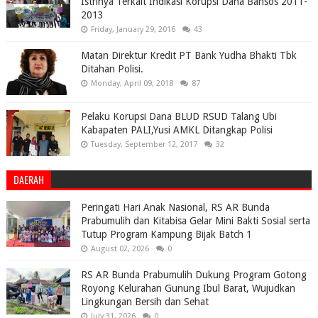
Istrinya Terkait Indikasi Korupsi Dana Bansos 2011-
2013
Friday, January 29, 2016
43
Matan Direktur Kredit PT Bank Yudha Bhakti Tbk
Ditahan Polisi.
Monday, April 09, 2018
87
Pelaku Korupsi Dana BLUD RSUD Talang Ubi
Kabapaten PALI,Yusi AMKL Ditangkap Polisi
Tuesday, September 12, 2017
32
DAERAH
Peringati Hari Anak Nasional, RS AR Bunda
Prabumulih dan Kitabisa Gelar Mini Bakti Sosial serta
Tutup Program Kampung Bijak Batch 1
August 02, 2026
0
RS AR Bunda Prabumulih Dukung Program Gotong
Royong Kelurahan Gunung Ibul Barat, Wujudkan
Lingkungan Bersih dan Sehat
July 31, 2026
0