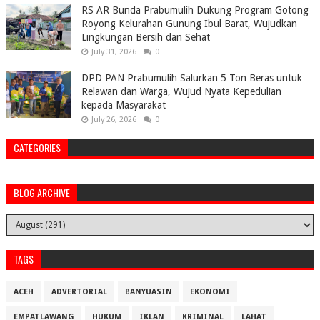
RS AR Bunda Prabumulih Dukung Program Gotong
Royong Kelurahan Gunung Ibul Barat, Wujudkan
Lingkungan Bersih dan Sehat
July 31, 2026
0
DPD PAN Prabumulih Salurkan 5 Ton Beras untuk
Relawan dan Warga, Wujud Nyata Kepedulian
kepada Masyarakat
July 26, 2026
0
CATEGORIES
BLOG ARCHIVE
TAGS
ACEH
ADVERTORIAL
BANYUASIN
EKONOMI
EMPATLAWANG
HUKUM
IKLAN
KRIMINAL
LAHAT