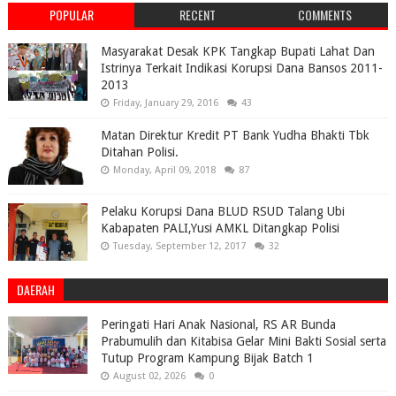
POPULAR
RECENT
COMMENTS
Masyarakat Desak KPK Tangkap Bupati Lahat Dan
Istrinya Terkait Indikasi Korupsi Dana Bansos 2011-
2013
Friday, January 29, 2016
43
Matan Direktur Kredit PT Bank Yudha Bhakti Tbk
Ditahan Polisi.
Monday, April 09, 2018
87
Pelaku Korupsi Dana BLUD RSUD Talang Ubi
Kabapaten PALI,Yusi AMKL Ditangkap Polisi
Tuesday, September 12, 2017
32
DAERAH
Peringati Hari Anak Nasional, RS AR Bunda
Prabumulih dan Kitabisa Gelar Mini Bakti Sosial serta
Tutup Program Kampung Bijak Batch 1
August 02, 2026
0