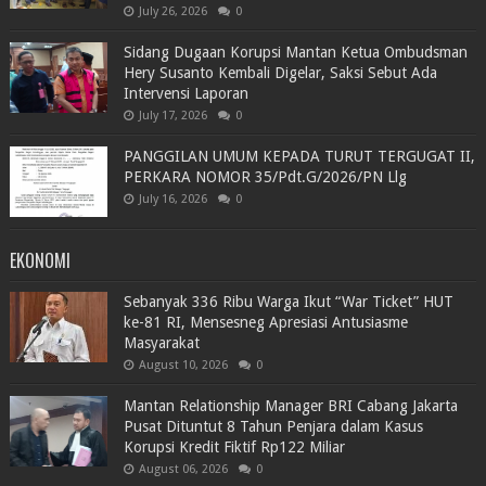
July 26, 2026
0
Sidang Dugaan Korupsi Mantan Ketua Ombudsman
Hery Susanto Kembali Digelar, Saksi Sebut Ada
Intervensi Laporan
July 17, 2026
0
PANGGILAN UMUM KEPADA TURUT TERGUGAT II,
PERKARA NOMOR 35/Pdt.G/2026/PN Llg
July 16, 2026
0
EKONOMI
Sebanyak 336 Ribu Warga Ikut “War Ticket” HUT
ke-81 RI, Mensesneg Apresiasi Antusiasme
Masyarakat
August 10, 2026
0
Mantan Relationship Manager BRI Cabang Jakarta
Pusat Dituntut 8 Tahun Penjara dalam Kasus
Korupsi Kredit Fiktif Rp122 Miliar
August 06, 2026
0