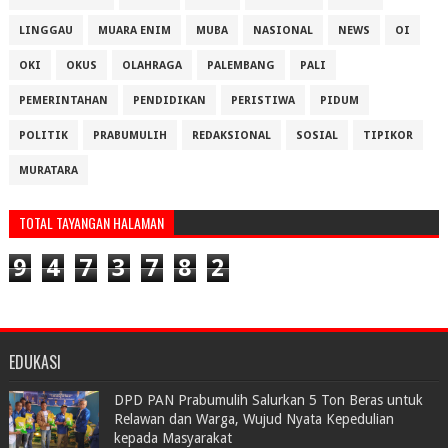
LINGGAU
MUARA ENIM
MUBA
NASIONAL
NEWS
OI
OKI
OKUS
OLAHRAGA
PALEMBANG
PALI
PEMERINTAHAN
PENDIDIKAN
PERISTIWA
PIDUM
POLITIK
PRABUMULIH
REDAKSIONAL
SOSIAL
TIPIKOR
MURATARA
TOTAL TAYANGAN HALAMAN
9
4
7
3
7
8
2
EDUKASI
DPD PAN Prabumulih Salurkan 5 Ton Beras untuk
Relawan dan Warga, Wujud Nyata Kepedulian
kepada Masyarakat