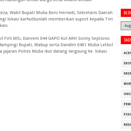
BLO
eza, Wakil Bupati Muba Beni Hernedi, Sekretaris Daerah
angi lokasi karhutbunlah memberikan suport kepada Tim
asi.
 Pol Firli MSi, Danrem 044 GAPO Kol ARH Sonny Septiono
TAG
didampingi Bupati, Wabup serta Dandim 0401 Muba Letkol
 jajaran Polres Muba ikut datang langsung ke lokasi
ACE
EKO
KRI
MUB
OKU
PEM
PID
RED