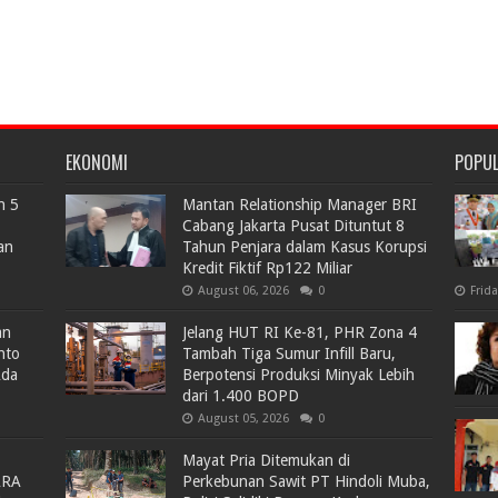
EKONOMI
POPU
n 5
Mantan Relationship Manager BRI
Cabang Jakarta Pusat Dituntut 8
an
Tahun Penjara dalam Kasus Korupsi
Kredit Fiktif Rp122 Miliar
August 06, 2026
0
Frid
an
Jelang HUT RI Ke-81, PHR Zona 4
nto
Tambah Tiga Sumur Infill Baru,
Ada
Berpotensi Produksi Minyak Lebih
dari 1.400 BOPD
August 05, 2026
0
Mayat Pria Ditemukan di
ARA
Perkebunan Sawit PT Hindoli Muba,