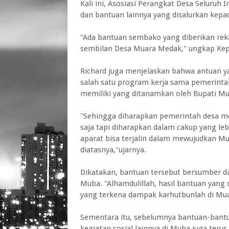
Kali ini, Asosiasi Perangkat Desa Selur
dan bantuan lainnya yang disalurkan kepa
"Ada bantuan sembako yang diberikan re
sembilan Desa Muara Medak," ungkap Kep
Richard juga menjelaskan bahwa antuan 
salah satu program kerja sama pemerinta
memiliki yang ditanamkan oleh Bupati Mu
"Sehingga diharapkan pemerintah desa mem
saja tapi diharapkan dalam cakup yang le
aparat bisa terjalin dalam mewujudkan M
diatasnya,"ujarnya.
Dikatakan, bantuan tersebut bersumber da
Muba. "Alhamdulillah, hasil bantuan yang
yang terkena dampak karhutbunlah di Mu
Sementara itu, sebelumnya bantuan-bantu
kegiatan sosial lainnya di Muba juga ter