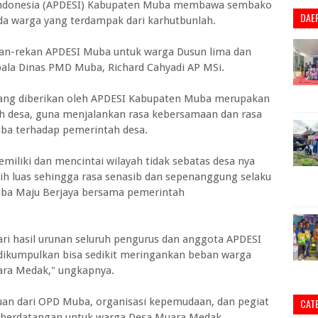
uh Indonesia (APDESI) Kabupaten Muba membawa sembako
DAE
da warga yang terdampak dari karhutbunlah.
kan-rekan APDESI Muba untuk warga Dusun lima dan
ala Dinas PMD Muba, Richard Cahyadi AP MSi.
yang diberikan oleh APDESI Kabupaten Muba merupakan
h desa, guna menjalankan rasa kebersamaan dan rasa
ba terhadap pemerintah desa.
iliki dan mencintai wilayah tidak sebatas desa nya
bih luas sehingga rasa senasib dan sepenanggung selaku
uba Maju Berjaya bersama pemerintah
ri hasil urunan seluruh pengurus dan anggota APDESI
 dikumpulkan bisa sedikit meringankan beban warga
ara Medak," ungkapnya.
an dari OPD Muba, organisasi kepemudaan, dan pegiat
CAT
us berdatangan untuk warga Desa Muara Medak.