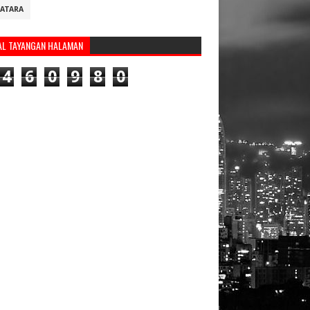
ATARA
AL TAYANGAN HALAMAN
4
6
0
9
8
0