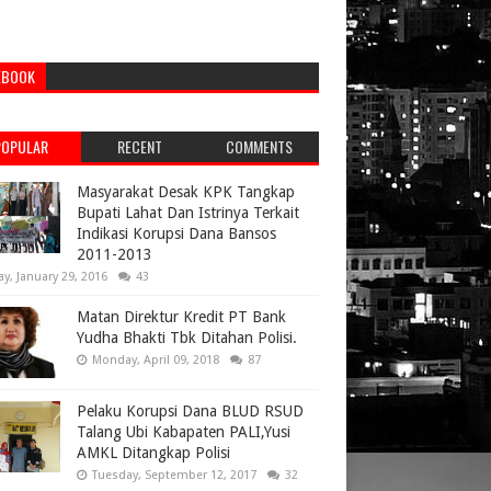
EBOOK
POPULAR
RECENT
COMMENTS
Masyarakat Desak KPK Tangkap
Bupati Lahat Dan Istrinya Terkait
Indikasi Korupsi Dana Bansos
2011-2013
ay, January 29, 2016
43
Matan Direktur Kredit PT Bank
Yudha Bhakti Tbk Ditahan Polisi.
Monday, April 09, 2018
87
Pelaku Korupsi Dana BLUD RSUD
Talang Ubi Kabapaten PALI,Yusi
AMKL Ditangkap Polisi
Tuesday, September 12, 2017
32