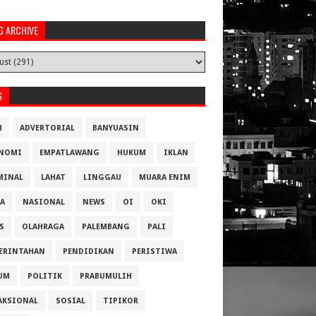
G ARCHIVE
S
H
ADVERTORIAL
BANYUASIN
NOMI
EMPATLAWANG
HUKUM
IKLAN
MINAL
LAHAT
LINGGAU
MUARA ENIM
A
NASIONAL
NEWS
OI
OKI
S
OLAHRAGA
PALEMBANG
PALI
ERINTAHAN
PENDIDIKAN
PERISTIWA
UM
POLITIK
PRABUMULIH
AKSIONAL
SOSIAL
TIPIKOR