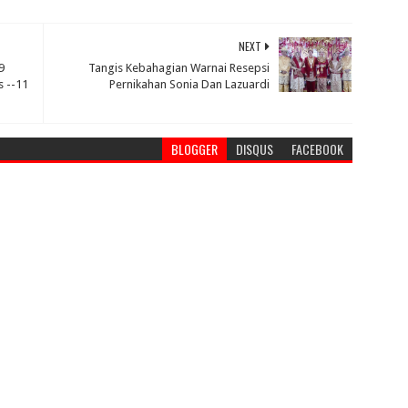
NEXT
9
Tangis Kebahagian Warnai Resepsi
s --11
Pernikahan Sonia Dan Lazuardi
BLOGGER
DISQUS
FACEBOOK