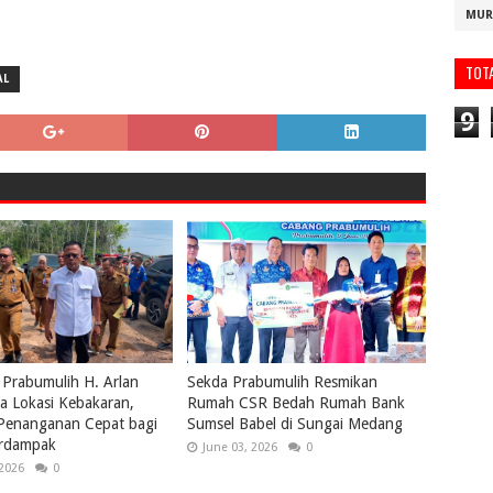
MUR
TOT
AL
9
 Prabumulih H. Arlan
Sekda Prabumulih Resmikan
a Lokasi Kebakaran,
Rumah CSR Bedah Rumah Bank
 Penanganan Cepat bagi
Sumsel Babel di Sungai Medang
rdampak
June 03, 2026
0
 2026
0