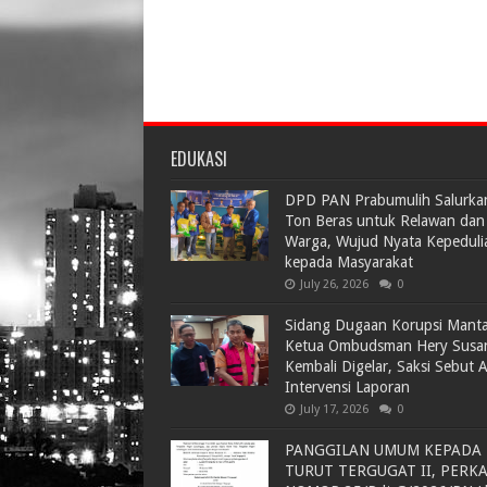
EDUKASI
DPD PAN Prabumulih Salurka
Ton Beras untuk Relawan dan
Warga, Wujud Nyata Kepeduli
kepada Masyarakat
July 26, 2026
0
Sidang Dugaan Korupsi Mant
Ketua Ombudsman Hery Susa
Kembali Digelar, Saksi Sebut 
Intervensi Laporan
July 17, 2026
0
PANGGILAN UMUM KEPADA
TURUT TERGUGAT II, PERK