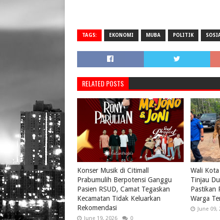
TAGS:
EKONOMI
MUBA
POLITIK
SOSI
RELATED POSTS
Konser Musik di Citimall
Wali Kota
Prabumulih Berpotensi Ganggu
Tinjau Du
Pasien RSUD, Camat Tegaskan
Pastikan
Kecamatan Tidak Keluarkan
Warga Te
Rekomendasi
June 09,
June 19, 2026
0