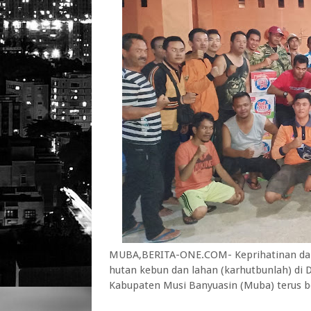
MUBA,BERITA-ONE.COM- Keprihatinan dan 
hutan kebun dan lahan (karhutbunlah) di
Kabupaten Musi Banyuasin (Muba) terus b