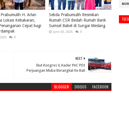
MUR
 Prabumulih H. Arlan
Sekda Prabumulih Resmikan
TOT
a Lokasi Kebakaran,
Rumah CSR Bedah Rumah Bank
 Penanganan Cepat bagi
Sumsel Babel di Sungai Medang
rdampak
June 03, 2026
0
 2026
0
NEXT
Ikut Kongres V, Kader PAC PDI
Perjuangan Muba Berangkat Ke Bali
BLOGGER
DISQUS
FACEBOOK