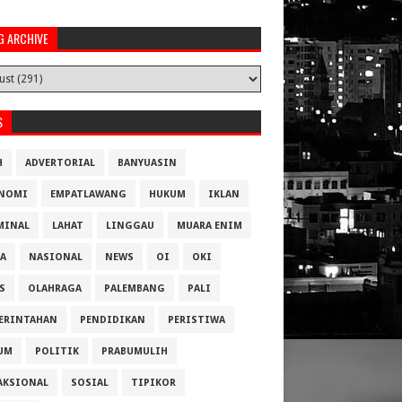
G ARCHIVE
S
H
ADVERTORIAL
BANYUASIN
NOMI
EMPATLAWANG
HUKUM
IKLAN
MINAL
LAHAT
LINGGAU
MUARA ENIM
A
NASIONAL
NEWS
OI
OKI
S
OLAHRAGA
PALEMBANG
PALI
ERINTAHAN
PENDIDIKAN
PERISTIWA
UM
POLITIK
PRABUMULIH
AKSIONAL
SOSIAL
TIPIKOR