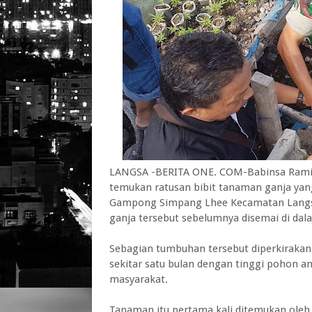
LANGSA -BERITA ONE. COM-Babinsa Ramil 2
temukan ratusan bibit tanaman ganja yan
Gampong Simpang Lhee Kecamatan Langsa 
ganja tersebut sebelumnya disemai di dal
Sebagian tumbuhan tersebut diperkirakan
sekitar satu bulan dengan tinggi pohon a
masyarakat.
Tanaman itu pertama kali ditemukan oleh 