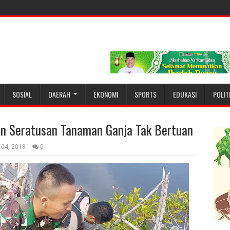
SOSIAL
DAERAH
EKONOMI
SPORTS
EDUKASI
POLIT
n Seratusan Tanaman Ganja Tak Bertuan
 04, 2019
0