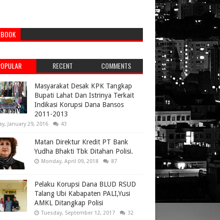
EBOOK
POPULAR
RECENT
COMMENTS
Masyarakat Desak KPK Tangkap
Bupati Lahat Dan Istrinya Terkait
Indikasi Korupsi Dana Bansos
2011-2013
ay, January 29, 2016
43
Matan Direktur Kredit PT Bank
Yudha Bhakti Tbk Ditahan Polisi.
Monday, April 09, 2018
87
Pelaku Korupsi Dana BLUD RSUD
Talang Ubi Kabapaten PALI,Yusi
AMKL Ditangkap Polisi
Tuesday, September 12, 2017
32