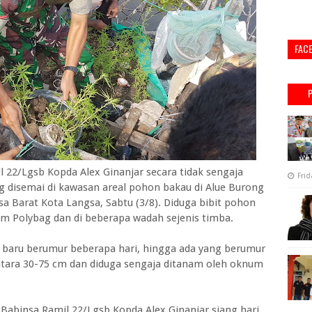
FAC
2/Lgsb Kopda Alex Ginanjar secara tidak sengaja
Frid
g disemai di kawasan areal pohon bakau di Alue Burong
Barat Kota Langsa, Sabtu (3/8). Diduga bibit pohon
am Polybag dan di beberapa wadah sejenis timba.
 baru berumur beberapa hari, hingga ada yang berumur
ntara 30-75 cm dan diduga sengaja ditanam oleh oknum
Babinsa Ramil 22/Lgsb Kopda Alex Ginanjar siang hari