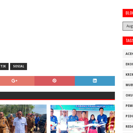
BLO
TAG
ACE
EKO
ITIK
SOSIAL
KRI
MUB
OKU
PEM
PID
RED