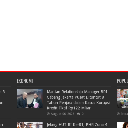
EKONOMI
POPU
n 5
Mantan Relationship Manager BRI
Cabang Jakarta Pusat Dituntut 8
an
Tahun Penjara dalam Kasus Korupsi
Kredit Fiktif Rp122 Miliar
August 06, 2026
0
Frid
an
Jelang HUT RI Ke-81, PHR Zona 4