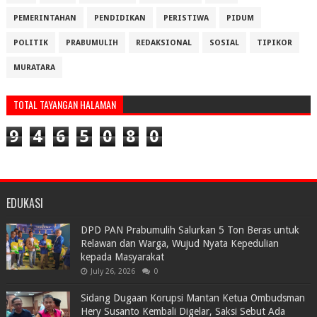
PEMERINTAHAN
PENDIDIKAN
PERISTIWA
PIDUM
POLITIK
PRABUMULIH
REDAKSIONAL
SOSIAL
TIPIKOR
MURATARA
TOTAL TAYANGAN HALAMAN
9
4
6
5
0
8
0
EDUKASI
DPD PAN Prabumulih Salurkan 5 Ton Beras untuk
Relawan dan Warga, Wujud Nyata Kepedulian
kepada Masyarakat
July 26, 2026
0
Sidang Dugaan Korupsi Mantan Ketua Ombudsman
Hery Susanto Kembali Digelar, Saksi Sebut Ada