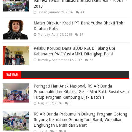
Istrinya Terkait Indikasi Korupsi Dana Bansos 2011-
2013
Friday, January 29, 2016
43
Matan Direktur Kredit PT Bank Yudha Bhakti Tbk
Ditahan Polisi.
Monday, April 09, 2018
87
Pelaku Korupsi Dana BLUD RSUD Talang Ubi
Kabapaten PALI,Yusi AMKL Ditangkap Polisi
Tuesday, September 12, 2017
32
DAERAH
Peringati Hari Anak Nasional, RS AR Bunda
Prabumulih dan Kitabisa Gelar Mini Bakti Sosial serta
Tutup Program Kampung Bijak Batch 1
August 02, 2026
0
RS AR Bunda Prabumulih Dukung Program Gotong
Royong Kelurahan Gunung Ibul Barat, Wujudkan
Lingkungan Bersih dan Sehat
July 31, 2026
0