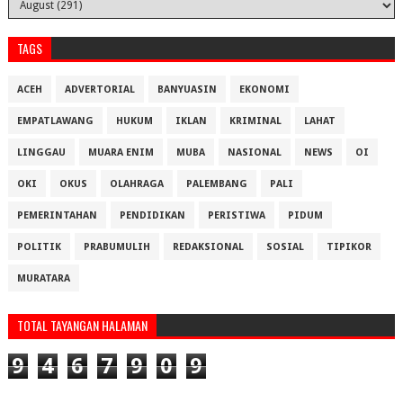
TAGS
ACEH
ADVERTORIAL
BANYUASIN
EKONOMI
EMPATLAWANG
HUKUM
IKLAN
KRIMINAL
LAHAT
LINGGAU
MUARA ENIM
MUBA
NASIONAL
NEWS
OI
OKI
OKUS
OLAHRAGA
PALEMBANG
PALI
PEMERINTAHAN
PENDIDIKAN
PERISTIWA
PIDUM
POLITIK
PRABUMULIH
REDAKSIONAL
SOSIAL
TIPIKOR
MURATARA
TOTAL TAYANGAN HALAMAN
9
4
6
7
9
0
9