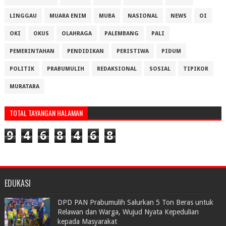
LINGGAU
MUARA ENIM
MUBA
NASIONAL
NEWS
OI
OKI
OKUS
OLAHRAGA
PALEMBANG
PALI
PEMERINTAHAN
PENDIDIKAN
PERISTIWA
PIDUM
POLITIK
PRABUMULIH
REDAKSIONAL
SOSIAL
TIPIKOR
MURATARA
TOTAL TAYANGAN HALAMAN
9
4
6
8
4
6
8
EDUKASI
DPD PAN Prabumulih Salurkan 5 Ton Beras untuk
Relawan dan Warga, Wujud Nyata Kepedulian
kepada Masyarakat