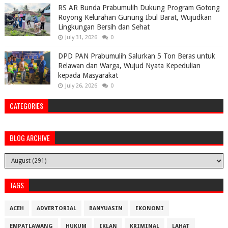
RS AR Bunda Prabumulih Dukung Program Gotong
Royong Kelurahan Gunung Ibul Barat, Wujudkan
Lingkungan Bersih dan Sehat
July 31, 2026
0
DPD PAN Prabumulih Salurkan 5 Ton Beras untuk
Relawan dan Warga, Wujud Nyata Kepedulian
kepada Masyarakat
July 26, 2026
0
CATEGORIES
BLOG ARCHIVE
TAGS
ACEH
ADVERTORIAL
BANYUASIN
EKONOMI
EMPATLAWANG
HUKUM
IKLAN
KRIMINAL
LAHAT