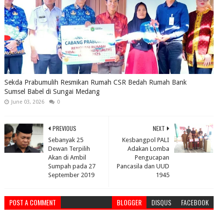
Sekda Prabumulih Resmikan Rumah CSR Bedah Rumah Bank
Sumsel Babel di Sungai Medang
June 03, 2026
0
PREVIOUS
NEXT
Sebanyak 25
Kesbangpol PALI
Dewan Terpilih
Adakan Lomba
Akan di Ambil
Pengucapan
Sumpah pada 27
Pancasila dan UUD
September 2019
1945
POST A COMMENT
BLOGGER
DISQUS
FACEBOOK