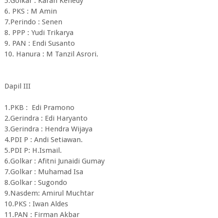
5.Golkar : Karan Kenedy
6. PKS : M Amin
7.Perindo : Senen
8. PPP : Yudi Trikarya
9. PAN : Endi Susanto
10. Hanura : M Tanzil Asrori.
Dapil III
1.PKB : Edi Pramono
2.Gerindra : Edi Haryanto
3.Gerindra : Hendra Wijaya
4.PDI P : Andi Setiawan.
5.PDI P: H.Ismail.
6.Golkar : Afitni Junaidi Gumay
7.Golkar : Muhamad Isa
8.Golkar : Sugondo
9.Nasdem: Amirul Muchtar
10.PKS : Iwan Aldes
11.PAN : Firman Akbar