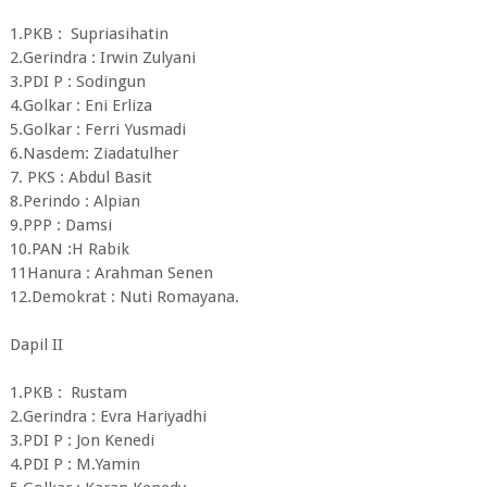
1.PKB : Supriasihatin
2.Gerindra : Irwin Zulyani
3.PDI P : Sodingun
4.Golkar : Eni Erliza
5.Golkar : Ferri Yusmadi
6.Nasdem: Ziadatulher
7. PKS : Abdul Basit
8.Perindo : Alpian
9.PPP : Damsi
10.PAN :H Rabik
11Hanura : Arahman Senen
12.Demokrat : Nuti Romayana.
Dapil II
1.PKB : Rustam
2.Gerindra : Evra Hariyadhi
3.PDI P : Jon Kenedi
4.PDI P : M.Yamin