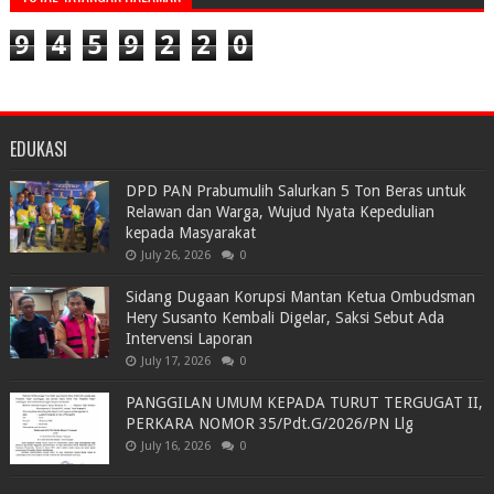
9
4
5
9
2
2
0
EDUKASI
DPD PAN Prabumulih Salurkan 5 Ton Beras untuk
Relawan dan Warga, Wujud Nyata Kepedulian
kepada Masyarakat
July 26, 2026
0
Sidang Dugaan Korupsi Mantan Ketua Ombudsman
Hery Susanto Kembali Digelar, Saksi Sebut Ada
Intervensi Laporan
July 17, 2026
0
PANGGILAN UMUM KEPADA TURUT TERGUGAT II,
PERKARA NOMOR 35/Pdt.G/2026/PN Llg
July 16, 2026
0