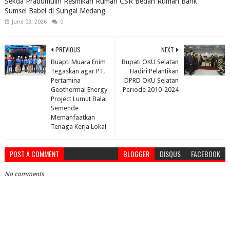
Sekda Prabumulih Resmikan Rumah CSR Bedah Rumah Bank
Sumsel Babel di Sungai Medang
June 03, 2026
0
PREVIOUS
NEXT
Buapti Muara Enim
Bupati OKU Selatan
Tegaskan agar PT.
Hadiri Pelantikan
Pertamina
DPRD OKU Selatan
Geothermal Energy
Periode 2010-2024
Project Lumut Balai
Semende
Memanfaatkan
Tenaga Kerja Lokal
POST A COMMENT
BLOGGER
DISQUS
FACEBOOK
No comments