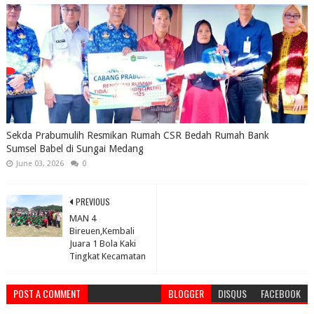
Sekda Prabumulih Resmikan Rumah CSR Bedah Rumah Bank
Sumsel Babel di Sungai Medang
June 03, 2026
0
PREVIOUS
MAN 4
Bireuen,Kembali
Juara 1 Bola Kaki
Tingkat Kecamatan
POST A COMMENT
BLOGGER
DISQUS
FACEBOOK