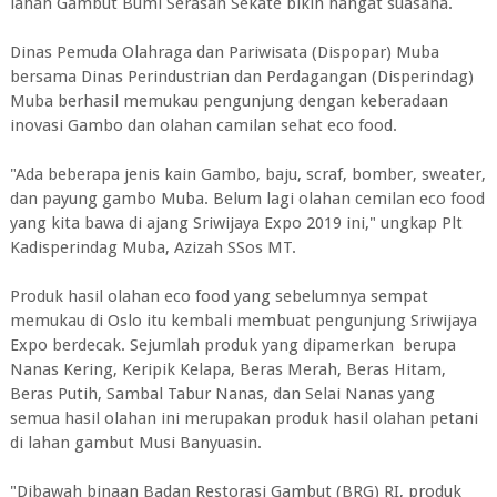
lahan Gambut Bumi Serasan Sekate bikin hangat suasana.
Dinas Pemuda Olahraga dan Pariwisata (Dispopar) Muba
bersama Dinas Perindustrian dan Perdagangan (Disperindag)
Muba berhasil memukau pengunjung dengan keberadaan
inovasi Gambo dan olahan camilan sehat eco food.
"Ada beberapa jenis kain Gambo, baju, scraf, bomber, sweater,
dan payung gambo Muba. Belum lagi olahan cemilan eco food
yang kita bawa di ajang Sriwijaya Expo 2019 ini," ungkap Plt
Kadisperindag Muba, Azizah SSos MT.
Produk hasil olahan eco food yang sebelumnya sempat
memukau di Oslo itu kembali membuat pengunjung Sriwijaya
Expo berdecak. Sejumlah produk yang dipamerkan berupa
Nanas Kering, Keripik Kelapa, Beras Merah, Beras Hitam,
Beras Putih, Sambal Tabur Nanas, dan Selai Nanas yang
semua hasil olahan ini merupakan produk hasil olahan petani
di lahan gambut Musi Banyuasin.
"Dibawah binaan Badan Restorasi Gambut (BRG) RI, produk