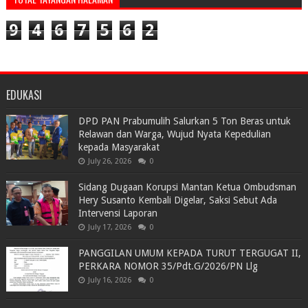
9
4
6
7
5
6
2
EDUKASI
DPD PAN Prabumulih Salurkan 5 Ton Beras untuk
Relawan dan Warga, Wujud Nyata Kepedulian
kepada Masyarakat
July 26, 2026
0
Sidang Dugaan Korupsi Mantan Ketua Ombudsman
Hery Susanto Kembali Digelar, Saksi Sebut Ada
Intervensi Laporan
July 17, 2026
0
PANGGILAN UMUM KEPADA TURUT TERGUGAT II,
PERKARA NOMOR 35/Pdt.G/2026/PN Llg
July 16, 2026
0