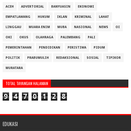
ACEH
ADVERTORIAL
BANYUASIN
EKONOMI
EMPATLAWANG
HUKUM
IKLAN
KRIMINAL
LAHAT
LINGGAU
MUARA ENIM
MUBA
NASIONAL
NEWS
OI
OKI
OKUS
OLAHRAGA
PALEMBANG
PALI
PEMERINTAHAN
PENDIDIKAN
PERISTIWA
PIDUM
POLITIK
PRABUMULIH
REDAKSIONAL
SOSIAL
TIPIKOR
MURATARA
TOTAL TAYANGAN HALAMAN
9
4
7
0
1
2
8
EDUKASI