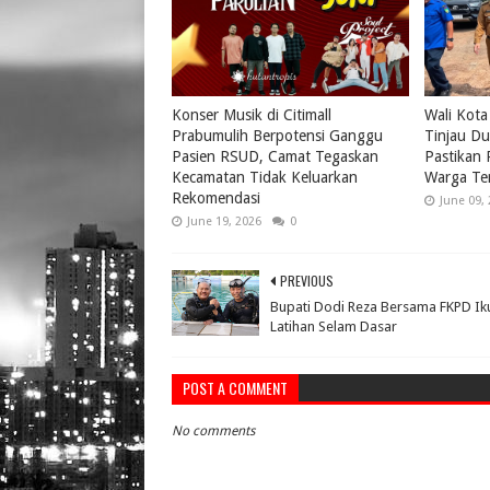
Konser Musik di Citimall
Wali Kota
Prabumulih Berpotensi Ganggu
Tinjau Du
Pasien RSUD, Camat Tegaskan
Pastikan
Kecamatan Tidak Keluarkan
Warga Te
Rekomendasi
June 09,
June 19, 2026
0
PREVIOUS
Bupati Dodi Reza Bersama FKPD Iku
Latihan Selam Dasar
POST A COMMENT
No comments