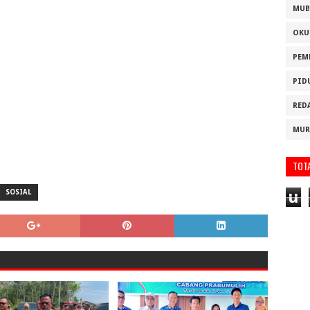
MUB
OKU
PEM
PID
RED
MUR
TOT
u
SOSIAL