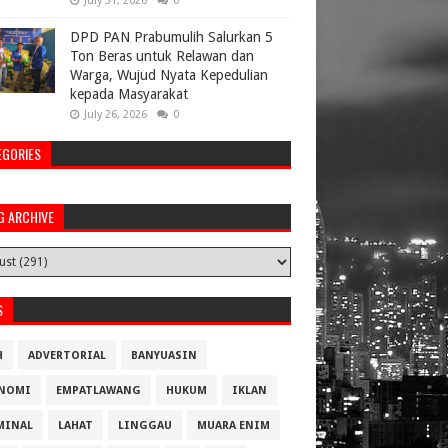
July 31, 2026
0
DPD PAN Prabumulih Salurkan 5
Ton Beras untuk Relawan dan
Warga, Wujud Nyata Kepedulian
kepada Masyarakat
July 26, 2026
0
EGORIES
G ARCHIVE
S
H
ADVERTORIAL
BANYUASIN
NOMI
EMPATLAWANG
HUKUM
IKLAN
MINAL
LAHAT
LINGGAU
MUARA ENIM