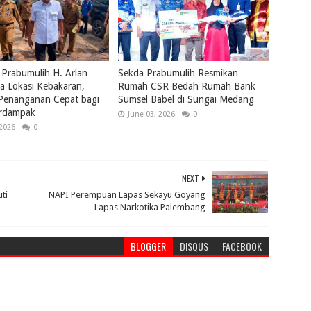
 Prabumulih H. Arlan
Sekda Prabumulih Resmikan
a Lokasi Kebakaran,
Rumah CSR Bedah Rumah Bank
 Penanganan Cepat bagi
Sumsel Babel di Sungai Medang
rdampak
June 03, 2026
0
 2026
0
NEXT
ti
NAPI Perempuan Lapas Sekayu Goyang
Lapas Narkotika Palembang
BLOGGER
DISQUS
FACEBOOK