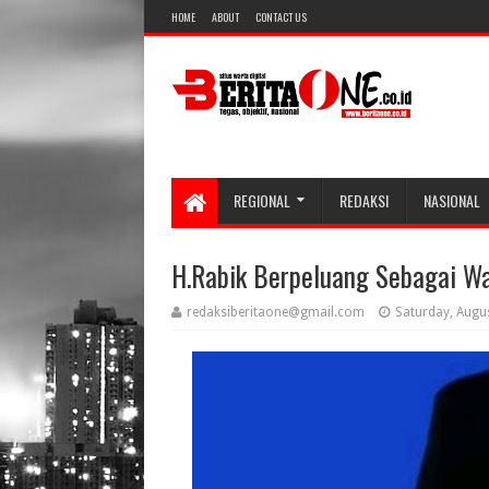
HOME
ABOUT
CONTACT US
REGIONAL
REDAKSI
NASIONAL
H.Rabik Berpeluang Sebagai W
redaksiberitaone@gmail.com
Saturday, Augu