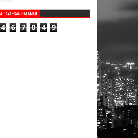
AL TAYANGAN HALAMAN
4
6
7
0
4
9