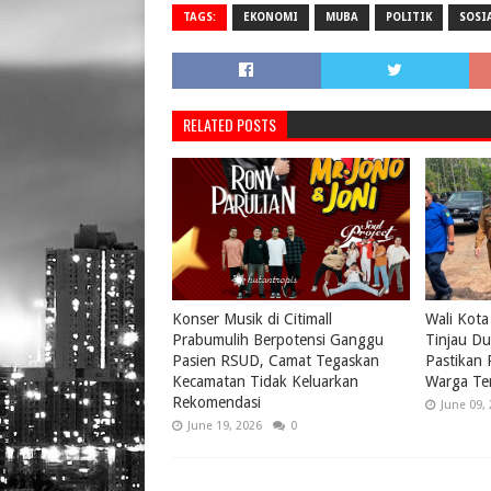
TAGS:
EKONOMI
MUBA
POLITIK
SOSI
RELATED POSTS
Konser Musik di Citimall
Wali Kota
Prabumulih Berpotensi Ganggu
Tinjau Du
Pasien RSUD, Camat Tegaskan
Pastikan
Kecamatan Tidak Keluarkan
Warga Te
Rekomendasi
June 09,
June 19, 2026
0