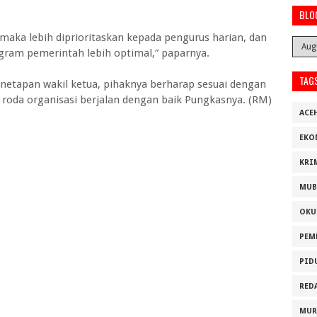
BLO
 maka lebih diprioritaskan kepada pengurus harian, dan
ram pemerintah lebih optimal,” paparnya.
TAG
netapan wakil ketua, pihaknya berharap sesuai dengan
roda organisasi berjalan dengan baik Pungkasnya. (RM)
ACE
EKO
KRI
MUB
OKU
PEM
PID
RED
MUR