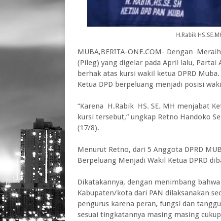
H.Rabik HS.SE.
MUBA,BERITA-ONE.COM- Dengan Meraih Lim
(Pileg) yang digelar pada April lalu, Par
berhak atas kursi wakil ketua DPRD Mub
Ketua DPD berpeluang menjadi posisi waki
“Karena H.Rabik HS. SE. MH menjabat K
kursi tersebut,” ungkap Retno Handoko S
(17/8).
Menurut Retno, dari 5 Anggota DPRD MUBA
Berpeluang Menjadi Wakil Ketua DPRD dib
Dikatakannya, dengan menimbang bahwa 
Kabupaten/kota dari PAN dilaksanakan se
pengurus karena peran, fungsi dan tang
sesuai tingkatannya masing masing cukup