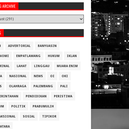
G ARCHIVE
S
H
ADVERTORIAL
BANYUASIN
NOMI
EMPATLAWANG
HUKUM
IKLAN
MINAL
LAHAT
LINGGAU
MUARA ENIM
A
NASIONAL
NEWS
OI
OKI
S
OLAHRAGA
PALEMBANG
PALI
ERINTAHAN
PENDIDIKAN
PERISTIWA
UM
POLITIK
PRABUMULIH
AKSIONAL
SOSIAL
TIPIKOR
ATARA