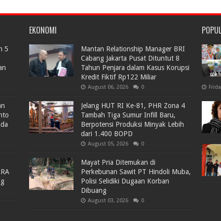
EKONOMI
POPU
n 5
Mantan Relationship Manager BRI
Cabang Jakarta Pusat Dituntut 8
an
Tahun Penjara dalam Kasus Korupsi
Kredit Fiktif Rp122 Miliar
August 06, 2026
0
Frid
an
Jelang HUT RI Ke-81, PHR Zona 4
nto
Tambah Tiga Sumur Infill Baru,
Ada
Berpotensi Produksi Minyak Lebih
dari 1.400 BOPD
August 05, 2026
0
Mayat Pria Ditemukan di
ARA
Perkebunan Sawit PT Hindoli Muba,
lg
Polisi Selidiki Dugaan Korban
Dibuang
August 03, 2026
0