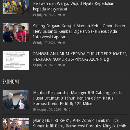
Relawan dan Warga, Wujud Nyata Kepedulian
kepada Masyarakat
July 26, 2026
0
Sidang Dugaan Korupsi Mantan Ketua Ombudsman
Hery Susanto Kembali Digelar, Saksi Sebut Ada
Intervensi Laporan
July 17, 2026
0
PANGGILAN UMUM KEPADA TURUT TERGUGAT II,
PERKARA NOMOR 35/Pdt.G/2026/PN Llg
July 16, 2026
0
EKONOMI
Mantan Relationship Manager BRI Cabang Jakarta
Pusat Dituntut 8 Tahun Penjara dalam Kasus
Korupsi Kredit Fiktif Rp122 Miliar
August 06, 2026
0
Jelang HUT RI Ke-81, PHR Zona 4 Tambah Tiga
Sumur Infill Baru, Berpotensi Produksi Minyak Lebih