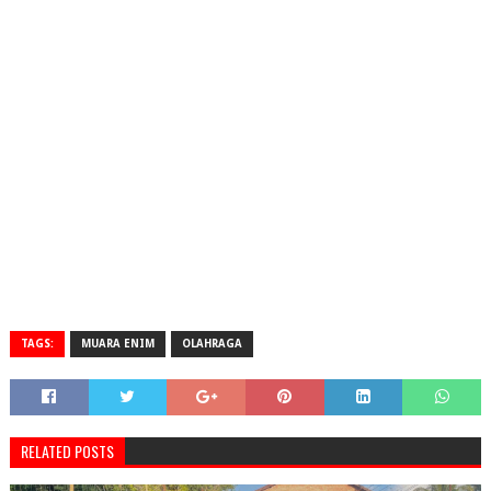
TAGS:
MUARA ENIM
OLAHRAGA
RELATED POSTS