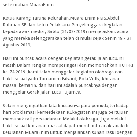
sekelurahan MuaraEnim.
Ketua Karang Taruna Kelurahan.Muara Enim KMS.Abdul
Rahman.SE dan ketua Pelaksana Penyelenggara kegiatan
kepada awak media , Sabtu (31/08/2019) menjelaskan, acara
yang mereka selenggarakan telah di mulai sejak Senin 19 - 31
Agustus 2019,
Hari ini puncak acara dengan kegiatan gerak jalan lucu.ini
masih Dalam rangka memperingati dan memeriahkan HUT-RI
ke-74 2019 ,kami telah menggelar kegiatan olahraga dan
bakti sosial yaitu Turnamen Bilyard, Bola Volly, khitanan
massal kemarin, dan hari ini adalah puncaknya dengan
menggelar Gerak Jalan Lucu" Ujarnya.
Selain mengingatkan kita khususnya para pemuda,terhadap
hari proklamasi kemerdekaan RI,kegiatan ini juga bertujuan
memupuk tali persaudaraan Melalui olahraga, juga melalui
bakti sosial khitanan massal dapat membantu anak-anak di
kelurahan MuaraEnim untuk menjalankan sunah rasul dengan