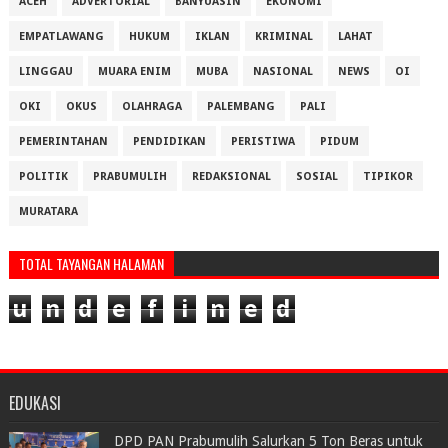
ACEH
ADVERTORIAL
BANYUASIN
EKONOMI
EMPATLAWANG
HUKUM
IKLAN
KRIMINAL
LAHAT
LINGGAU
MUARA ENIM
MUBA
NASIONAL
NEWS
OI
OKI
OKUS
OLAHRAGA
PALEMBANG
PALI
PEMERINTAHAN
PENDIDIKAN
PERISTIWA
PIDUM
POLITIK
PRABUMULIH
REDAKSIONAL
SOSIAL
TIPIKOR
MURATARA
TOTAL TAYANGAN HALAMAN
u
n
d
e
f
i
n
e
d
EDUKASI
DPD PAN Prabumulih Salurkan 5 Ton Beras untuk