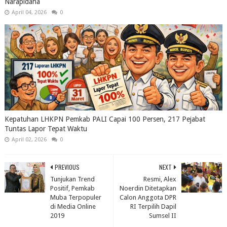
Narapidana
April 04, 2026
0
Kepatuhan LHKPN Pemkab PALI Capai 100 Persen, 217 Pejabat
Tuntas Lapor Tepat Waktu
April 02, 2026
0
PREVIOUS
NEXT
Tunjukan Trend
Resmi, Alex
Positif, Pemkab
Noerdin Ditetapkan
Muba Terpopuler
Calon Anggota DPR
di Media Online
RI Terpilih Dapil
2019
Sumsel II