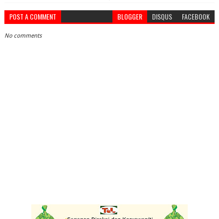
POST A COMMENT
BLOGGER
DISQUS
FACEBOOK
No comments