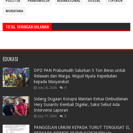
POLITIK
PRABUMULIH
REDAKSIONAL
SOSIAL
TIPIKOR
MURATARA
TOTAL TAYANGAN HALAMAN
EDUKASI
DPD PAN Prabumulih Salurkan 5 Ton Beras untuk
Relawan dan Warga, Wujud Nyata Kepedulian
kepada Masyarakat
July 26, 2026
0
Sidang Dugaan Korupsi Mantan Ketua Ombudsman
Hery Susanto Kembali Digelar, Saksi Sebut Ada
Intervensi Laporan
July 17, 2026
0
PANGGILAN UMUM KEPADA TURUT TERGUGAT II,
PERKARA NOMOR 35/Pdt.G/2026/PN Llg