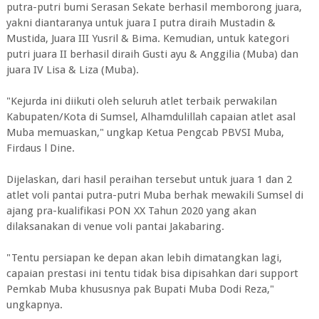
putra-putri bumi Serasan Sekate berhasil memborong juara,
yakni diantaranya untuk juara I putra diraih Mustadin &
Mustida, Juara III Yusril & Bima. Kemudian, untuk kategori
putri juara II berhasil diraih Gusti ayu & Anggilia (Muba) dan
juara IV Lisa & Liza (Muba).
"Kejurda ini diikuti oleh seluruh atlet terbaik perwakilan
Kabupaten/Kota di Sumsel, Alhamdulillah capaian atlet asal
Muba memuaskan," ungkap Ketua Pengcab PBVSI Muba,
Firdaus l Dine.
Dijelaskan, dari hasil peraihan tersebut untuk juara 1 dan 2
atlet voli pantai putra-putri Muba berhak mewakili Sumsel di
ajang pra-kualifikasi PON XX Tahun 2020 yang akan
dilaksanakan di venue voli pantai Jakabaring.
"Tentu persiapan ke depan akan lebih dimatangkan lagi,
capaian prestasi ini tentu tidak bisa dipisahkan dari support
Pemkab Muba khususnya pak Bupati Muba Dodi Reza,"
ungkapnya.