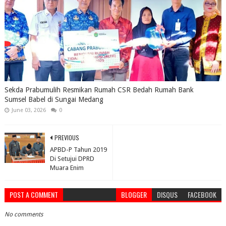
Sekda Prabumulih Resmikan Rumah CSR Bedah Rumah Bank
Sumsel Babel di Sungai Medang
June 03, 2026
0
PREVIOUS
APBD-P Tahun 2019
Di Setujui DPRD
Muara Enim
POST A COMMENT
BLOGGER
DISQUS
FACEBOOK
No comments