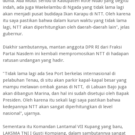
dunia. Ada Mulut Seribu di Kabupaten Rote Ndao yang begitu
indah, ada juga Waekelambu di Ngada yang tidak lama lagi
akan menjadi pusat budidaya Ikan Karapu di NTT. Oleh karena
itu saya pastikan bahwa dalam kurun waktu yang tidak lama
lagi, NTT akan diperhitungkan oleh daerah-daerah lain", jelas
gubernur.
Diakhir sambutannya, mantan anggota DPR RI dari Fraksi
Partai Nasdem ini kembali mempromosikan NTT di hadapan
ratusan undangan yang hadir.
"Tidak lama lagi ada Sea Port berkelas internasional di
pelabuhan Tenau, di situ akan parkir kapal-kapal besar yang
mampu melawan ombak ganas di NTT, di Labuan Bajo juga
akan dibangun Marina, dan hal ini sudah disetujui oleh Bapak
Presiden. Oleh karena itu sekali lagi saya pastikan bahwa
kedepannya NTT akan sangat diperhitungkan di level
nasional", ujarnya.
Sementara itu Komandan Lantamal VII Kupang yang baru,
LAKSMA TNI I Gusti Kompiang, dalam sambutannya sangat